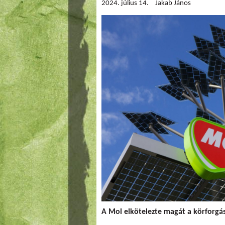
2024. július 14.
Jakab János
A Mol elkötelezte magát a körforgá