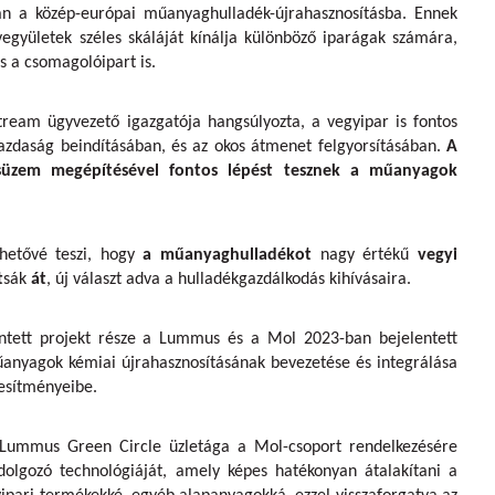
an a közép-európai műanyaghulladék-újrahasznosításba. Ennek
gyületek széles skáláját kínálja különböző iparágak számára,
és a csomagolóipart is.
ream ügyvezető igazgatója hangsúlyozta, a vegyipar is fontos
gazdaság beindításában, és az okos átmenet felgyorsításában.
A
isüzem megépítésével fontos lépést tesznek a műanyagok
ehetővé teszi, hogy
a műanyaghulladékot
nagy értékű
vegyi
t
sák
át
, új választ adva a hulladékgazdálkodás kihívásaira.
entett projekt része a Lummus és a Mol 2023-ban bejelentett
anyagok kémiai újrahasznosításának bevezetése és integrálása
tesítményeibe.
 Lummus Green Circle üzletága a Mol-csoport rendelkezésére
ldolgozó technológiáját, amely képes hatékonyan átalakítani a