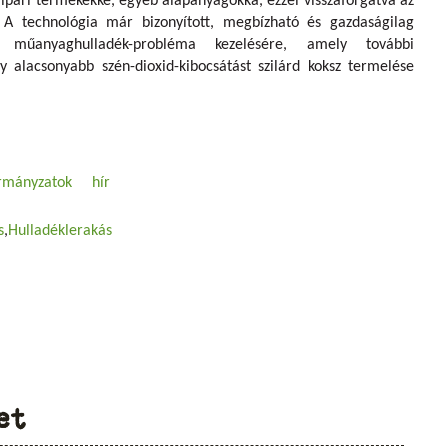
pari termékekké, egyéb alapanyagokká, ezzel visszaforgatva az
 A technológia már bizonyított, megbízható és gazdaságilag
 műanyaghulladék-probléma kezelésére, amely további
y alacsonyabb szén-dioxid-kibocsátást szilárd koksz termelése
rmányzatok
hír
s
Hulladéklerakás
et