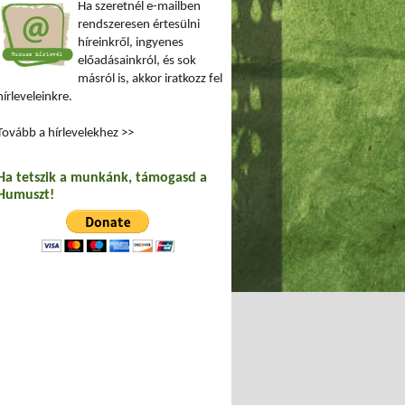
Ha szeretnél e-mailben
rendszeresen értesülni
híreinkről, ingyenes
előadásainkról, és sok
másról is, akkor iratkozz fel
hírleveleinkre.
Tovább a hírlevelekhez >>
Ha tetszik a munkánk, támogasd a
Humuszt!