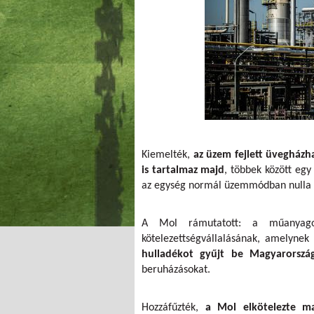
Kiemelték,
az üzem fejlett üvegházh
is tartalmaz majd
, többek között egy
az egység normál üzemmódban nulla kö
A Mol rámutatott: a műanyagok
kötelezettségvállalásának, amelyne
hulladékot gyűjt be Magyarorszá
beruházásokat.
Hozzáfűzték,
a Mol elkötelezte ma