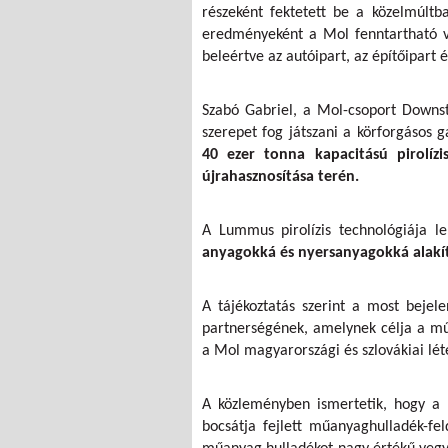
részeként fektetett be a közelmúltb
eredményeként a Mol fenntartható ve
beleértve az autóipart, az építőipart 
Szabó Gabriel, a Mol-csoport Downst
szerepet fog játszani a körforgásos 
40 ezer tonna kapacitású pirolíz
újrahasznosítása terén.
A Lummus pirolízis technológiája l
anyagokká és nyersanyagokká alakí
A tájékoztatás szerint a most bejel
partnerségének, amelynek célja a mű
a Mol magyarországi és szlovákiai lé
A közleményben ismertetik, hogy a
bocsátja fejlett műanyaghulladék-fe