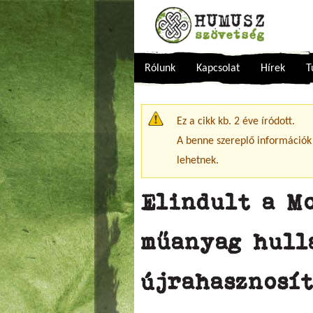
Rólunk
Kapcsolat
Hírek
T
Figyelmeztető üzenet
Ez a cikk kb. 2 éve íródott.
A benne szereplő információk
lehetnek.
Elindult a M
műanyag hull
újrahasznosí