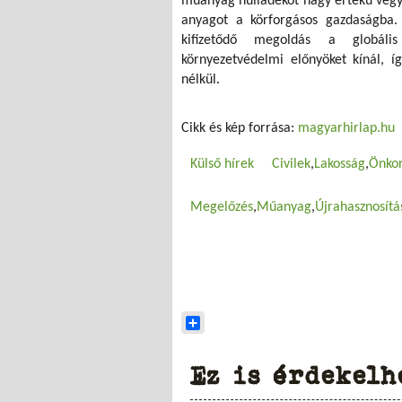
műanyag hulladékot nagy értékű vegyi
anyagot a körforgásos gazdaságba.
kifizetődő megoldás a globális
környezetvédelmi előnyöket kínál, íg
nélkül.
Cikk és kép forrása:
magyarhirlap.hu
Külső hírek
Civilek
Lakosság
Önko
Megelőzés
Műanyag
Újrahasznosítá
Share
Ez is érdekelh