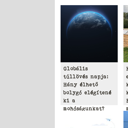
Globális
túllövés napja:
Hány élhető
bolygó elégítené
ki a
mohóságunkat?