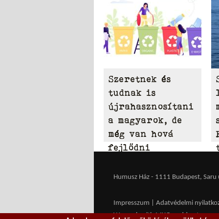
Szeretnek és
tudnak is
újrahasznosítani
a magyarok, de
még van hová
fejlődni
Humusz Ház - 1111 Budapest, Saru u.
Impresszum
|
Adatvédelmi nyilatko
We work with
MXGuarddog
to prev