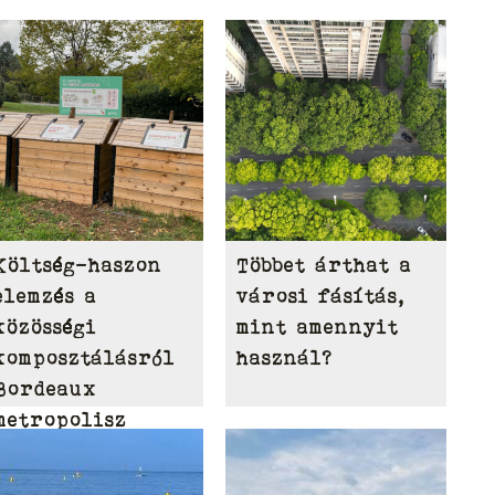
Költség-haszon
Többet árthat a
elemzés a
városi fásítás,
közösségi
mint amennyit
komposztálásról
használ?
Bordeaux
metropolisz
területén