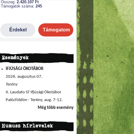
Események
IFJÚSÁGI ÖKOTÁBOR
2026. augusztus 07.
Terény
II. Laudato Si' Ifjúsági Ökotábor
Palócföldön - Terény, aug. 7-12.
Még több esemény
Humusz hírlevelek