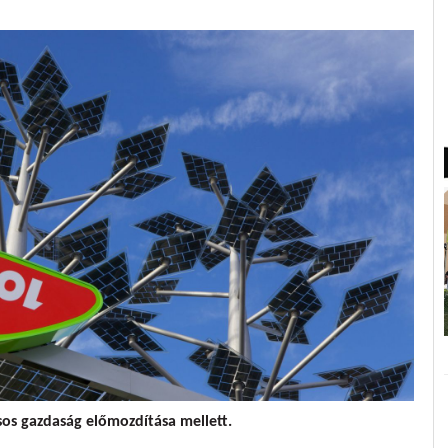
sos gazdaság előmozdítása mellett.