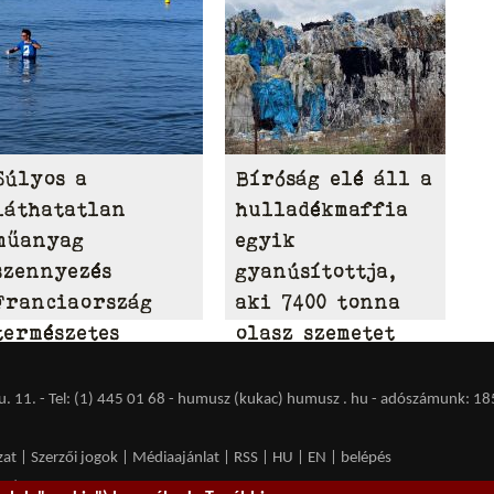
Súlyos a
Bíróság elé áll a
láthatatlan
hulladékmaffia
műanyag
egyik
szennyezés
gyanúsítottja,
Franciaország
aki 7400 tonna
természetes
olasz szemetet
vizeiben
hordott Tamásiba
 11. - Tel: (1) 445 01 68 - humusz (kukac) humusz . hu -
adószámunk: 18
zat
|
Szerzői jogok
|
Médiaajánlat
|
RSS
|
HU
|
EN
|
belépés
ent spam.