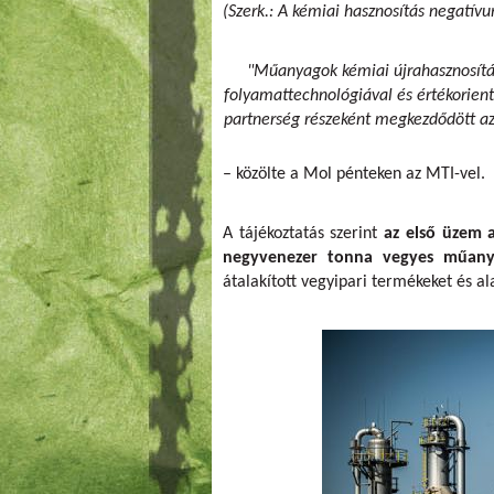
(Szerk.: A kémiai hasznosítás negatív
"Műanyagok kémiai újrahasznosítás
folyamattechnológiával és értékorien
partnerség részeként megkezdődött a
– közölte a Mol pénteken az MTI-vel.
A tájékoztatás szerint
az első üzem a
negyvenezer tonna vegyes műanyag
átalakított vegyipari termékeket és 