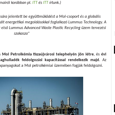
umairól korábban pl.
ITT
és
ITT
írtunk.)
ára jelentett be együttműködést a Mol-csoport és a globális
tált energetikai megoldásokkal foglalkozó Lummus Technology. A
z első Lummus Advanced Waste Plastic Recycling üzem tervezési
szakasza"
 Mol Petrolkémia tiszaújvárosi telephelyén jön létre
, és
évi
hulladék feldolgozási kapacitással rendelkezik majd
. Az
alapanyagokat a Mol petrolkémiai üzemében fogják feldolgozni.