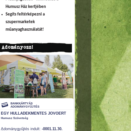
Humusz Ház kertjében
Segíts feltérképezni a
szupermarketek
műanyaghasználatát!
Adományozz!