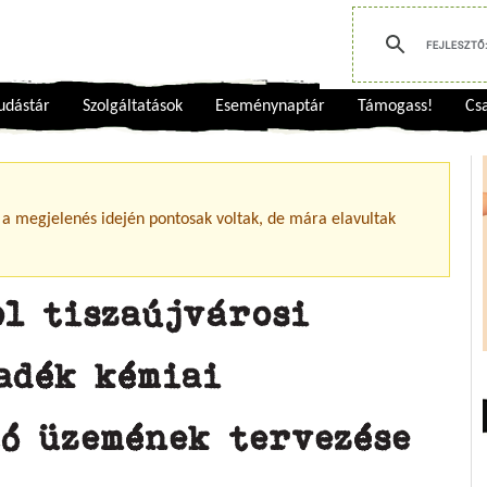
udástár
Szolgáltatások
Eseménynaptár
Támogass!
Csa
 a megjelenés idején pontosak voltak, de mára elavultak
ol tiszaújvárosi
adék kémiai
tó üzemének tervezése