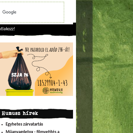
tlakozz!
Humusz hírek
Egyhetes zárvatartás
Műanyagdetox - filmvetítés a