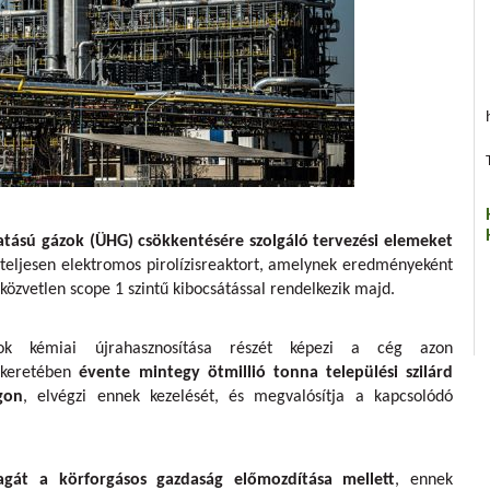
atású gázok (ÜHG) csökkentésére szolgáló tervezési elemeket
 teljesen elektromos pirolízisreaktort, amelynek eredményeként
zvetlen scope 1 szintű kibocsátással rendelkezik majd.
 kémiai újrahasznosítása részét képezi a cég azon
k keretében
évente mintegy ötmillió tonna települési szilárd
gon
, elvégzi ennek kezelését, és megvalósítja a kapcsolódó
gát a körforgásos gazdaság előmozdítása mellett
, ennek