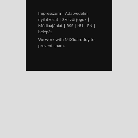
Impresszum
|
Adatvédelmi
nyilatkozat
|
Szerzői jogok
|
Médiaajánlat
|
RSS
|
HU
|
EN
|
belépés
We work with
MXGuarddog
to
prevent spam.