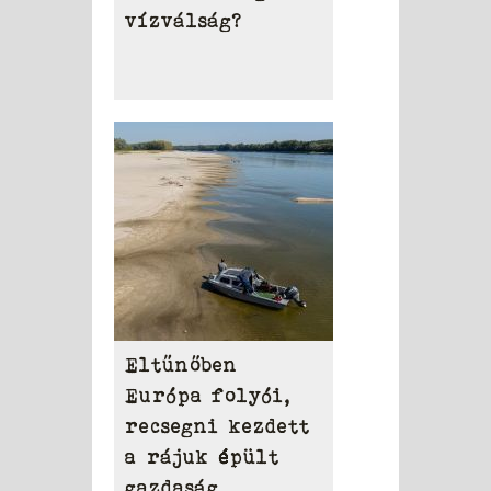
vízválság?
Eltűnőben
Európa folyói,
recsegni kezdett
a rájuk épült
gazdaság