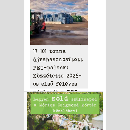
milliárd dollárt
17 101 tonna
újrahasznosított
PET-palack:
Közzétette 2026-
os első féléves
mérlegét a PET
to PET