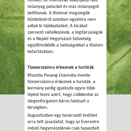
minden 30 mikronnál vékonyabb falú
műanyag palackot és más műanyagot
betiltanak. A tilalmat megszegők
büntetéséről azonban egyelőre nem
adtak ki tájékoztatást. A túrákat
szervező vállalkozások, a légitársaságok
és a Nepáli Hegymászó Szövetség
együttműködik a hatóságokkal a tilalom
betartásában.
Tízezerszámra érkeznek a turisták
Khumbu Pasang Lhamuba évente
tízezerszámra érkeznek a turisták, a
kormány pedig igyekszik egyre több
lépést tenni azért, hogy csökkentse az
idegenforgalom káros hatásait a
térségben.
Augusztusban egy tanácsadó testület
arra tett javaslatot, hogy az Everestre
induló hegymászóknak csak tapasztalt