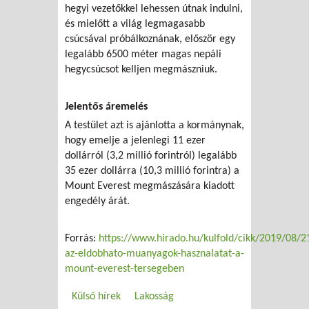
hegyi vezetőkkel lehessen útnak indulni,
és mielőtt a világ legmagasabb
csúcsával próbálkoznának, először egy
legalább 6500 méter magas nepáli
hegycsúcsot kelljen megmászniuk.
Jelentős áremelés
A testület azt is ajánlotta a kormánynak,
hogy emelje a jelenlegi 11 ezer
dollárról (3,2 millió forintról) legalább
35 ezer dollárra (10,3 millió forintra) a
Mount Everest megmászására kiadott
engedély árát.
Forrás:
https://www.hirado.hu/kulfold/cikk/2019/08/21
az-eldobhato-muanyagok-hasznalatat-a-
mount-everest-tersegeben
Külső hírek
Lakosság