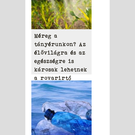
Méreg a
tányérunkon? Az
élővilágra és az
egészségre is
károsak lehetnek
a rovarirtó
szerek