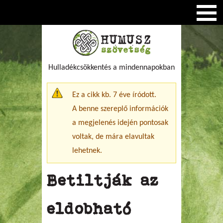
Hulladékcsökkentés a mindennapokban
Figyelmeztető üzenet
Ez a cikk kb. 7 éve íródott.
A benne szereplő információk
a megjelenés idején pontosak
voltak, de mára elavultak
lehetnek.
Betiltják az
eldobható