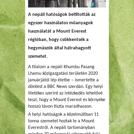
A nepáli hatóságok betiltották az
egyszer használatos műanyagok
használatát a Mount Everest
régióban, hogy csökkentsék a
hegymászók által hátrahagyott
szemetet.
A tilalom a nepáli Khumbu Pasang
Lhamu közigazgatási területén 2020
januárjától lép életbe – ismertette a
döntést a BBC News szerdán. Egy helyi
illetékes szerint az intézkedés lehetővé
teszi, hogy a Mount Everest és környéke
hosszú távon tiszta maradhasson.
A helyi hatóságok a közelmúltban 11
tonna szemetet hoztak le a Mount
Everestről. A nepáli tartományban