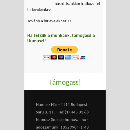
másról is, akkor iratkozz fel
hírleveleinkre.
Tovább a hírlevelekhez >>
Ha tetszik a munkánk, támogasd a
Humuszt!
Támogass!
Humusz Ház - 1111 Budapest,
Saru u. 11. - Tel: (1) 445 01 68 -
humusz (kukac) humusz . hu -
adószámunk: 18529904-1-43