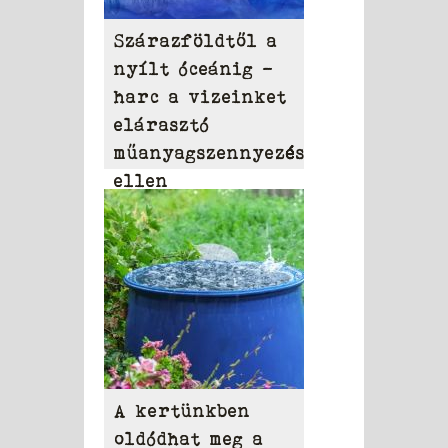
Szárazföldtől a
nyílt óceánig –
harc a vizeinket
elárasztó
műanyagszennyezés
ellen
A kertünkben
oldódhat meg a