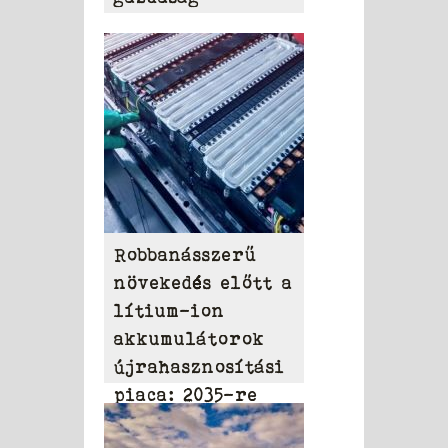
Robbanásszerű
növekedés előtt a
lítium-ion
akkumulátorok
újrahasznosítási
piaca: 2035-re
elérheti a 31,95