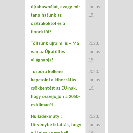
újrahasználat, avagy mit
június
tanulhatunk az
15.
osztrákoktól és a
finnektől?
Töltsünk újra mi is – Ma
2023.
van az Újratöltés
június
világnapja!
15.
Turbóra kellene
2023.
kapcsolni a kibocsátás-
június
csökkentést az EU-nak,
16.
hogy összejöjjön a 2050-
es klímacél
Hulladékmutyi:
2023.
törvénybe iktatták, hogy
június