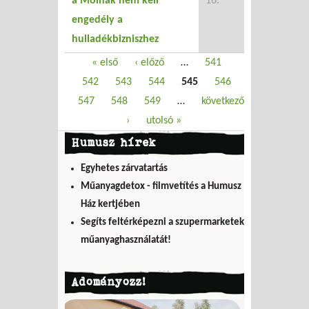
a Molnak nem kell
16.
engedély a
hulladékbizniszhez
Oldalak
« első
‹ előző
…
541
542
543
544
545
546
547
548
549
…
következő
›
utolsó »
Humusz hírek
Egyhetes zárvatartás
Műanyagdetox - filmvetítés a Humusz
Ház kertjében
Segíts feltérképezni a szupermarketek
műanyaghasználatát!
Adományozz!