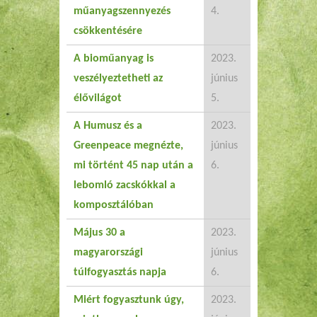
műanyagszennyezés
4.
csökkentésére
A bioműanyag is
2023.
veszélyeztetheti az
június
élővilágot
5.
A Humusz és a
2023.
Greenpeace megnézte,
június
mi történt 45 nap után a
6.
lebomló zacskókkal a
komposztálóban
Május 30 a
2023.
magyarországi
június
túlfogyasztás napja
6.
Miért fogyasztunk úgy,
2023.