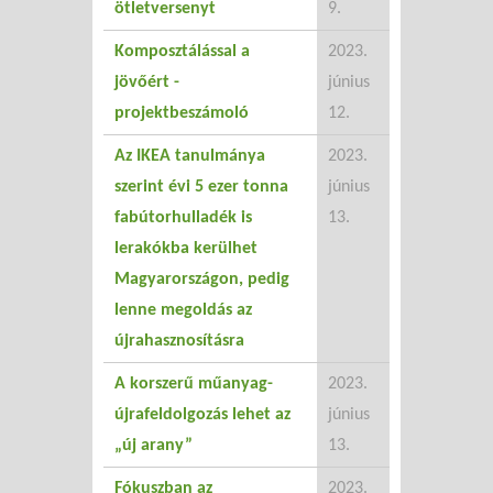
ötletversenyt
9.
Komposztálással a
2023.
jövőért -
június
projektbeszámoló
12.
Az IKEA tanulmánya
2023.
szerint évi 5 ezer tonna
június
fabútorhulladék is
13.
lerakókba kerülhet
Magyarországon, pedig
lenne megoldás az
újrahasznosításra
A korszerű műanyag-
2023.
újrafeldolgozás lehet az
június
„új arany”
13.
Fókuszban az
2023.