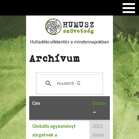
Hulladékcsökkentés a mindennapokban
Archívum
Cím
Dátum
Globális egyezményt
2023.
sürgetnek a
június