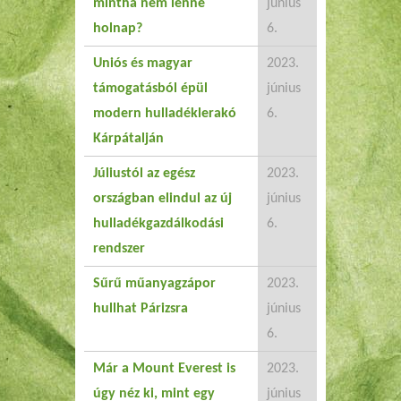
mintha nem lenne
június
holnap?
6.
Uniós és magyar
2023.
támogatásból épül
június
modern hulladéklerakó
6.
Kárpátalján
Júliustól az egész
2023.
országban elindul az új
június
hulladékgazdálkodási
6.
rendszer
Sűrű műanyagzápor
2023.
hullhat Párizsra
június
6.
Már a Mount Everest is
2023.
úgy néz ki, mint egy
június