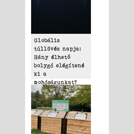
Globális
túllövés napja:
Hány élhető
bolygó elégítené
ki a
mohóságunkat?