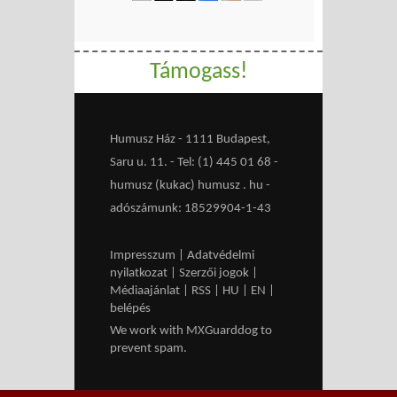
Támogass!
Humusz Ház - 1111 Budapest,
Saru u. 11. - Tel: (1) 445 01 68 -
humusz (kukac) humusz . hu -
adószámunk: 18529904-1-43
Impresszum
|
Adatvédelmi
nyilatkozat
|
Szerzői jogok
|
Médiaajánlat
|
RSS
|
HU
|
EN
|
belépés
We work with
MXGuarddog
to
prevent spam.