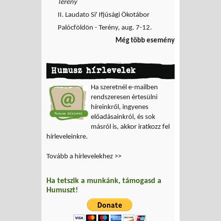
Terény
II. Laudato Si' Ifjúsági Ökotábor
Palócföldön - Terény, aug. 7-12.
Még több esemény
Humusz hírlevelek
Ha szeretnél e-mailben
rendszeresen értesülni
híreinkről, ingyenes
előadásainkról, és sok
másról is, akkor iratkozz fel
hírleveleinkre.
Tovább a hírlevelekhez >>
Ha tetszik a munkánk, támogasd a
Humuszt!