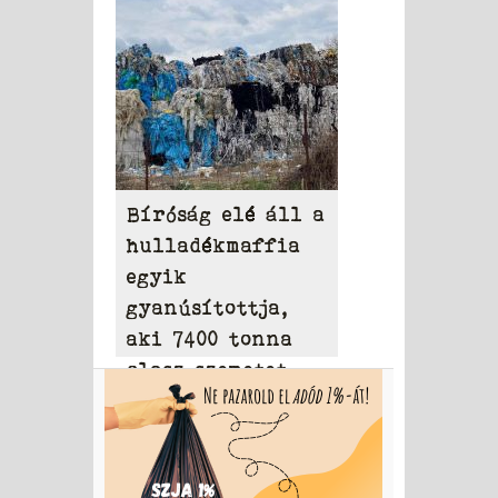
Bíróság elé áll a
hulladékmaffia
egyik
gyanúsítottja,
aki 7400 tonna
olasz szemetet
hordott Tamásiba