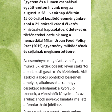
Egyetem és a Lumen csapatával
együtt ezúton hívunk meg az
augusztus 26-i, vasárnap délután
15.00 órától kezdődő eseményünkre,
ahol a 21. századi városi étkezés
kihívásaival kapcsolatos, ötleteket és
történeteket osztunk meg a
nemzetközi Milan Urban Food Policy
Pact (2015) egyezmény működésének
és céljainak megismertetésére.
Az eseményre meghívott vendégeink
munkájuk, érdeklődésük révén szakértői
a budapesti gasztro- és közéletnek. Akik,
azokról a közös pontokról beszélnek
amelyek, alkalmasak arra, hogy
összekapcsolódjanak a gyorsuló
trendek, a városlakók kényelme és az
áruházláncok növekvő kínálata mellett
a fenntartható jóléthez.
A rendezvényre annak reményében