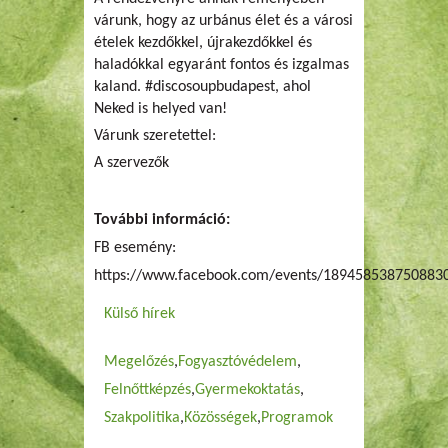
várunk, hogy az urbánus élet és a városi
ételek kezdőkkel, újrakezdőkkel és
haladókkal egyaránt fontos és izgalmas
kaland. #discosoupbudapest, ahol
Neked is helyed van!
Várunk szeretettel:
A szervezők
További információ:
FB esemény:
https://www.facebook.com/events/189458538750883
Külső hírek
Megelőzés
Fogyasztóvédelem
Felnőttképzés
Gyermekoktatás
Szakpolitika
Közösségek
Programok