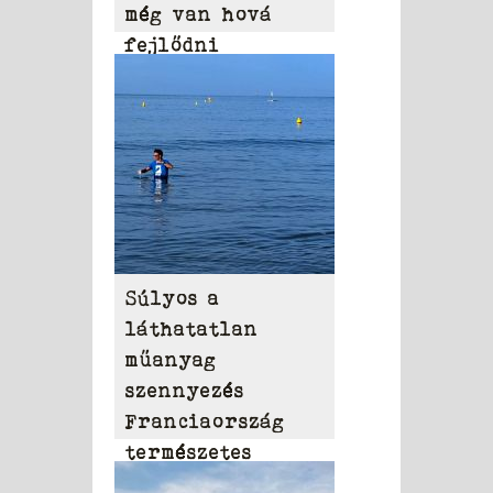
még van hová
fejlődni
Súlyos a
láthatatlan
műanyag
szennyezés
Franciaország
természetes
vizeiben