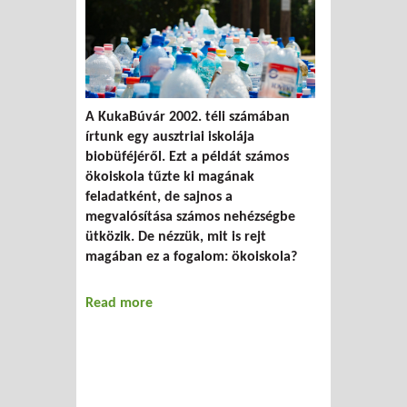
A KukaBúvár 2002. téli számában
írtunk egy ausztriai iskolája
biobüféjéről. Ezt a példát számos
ökoiskola tűzte ki magának
feladatként, de sajnos a
megvalósítása számos nehézségbe
ütközik. De nézzük, mit is rejt
magában ez a fogalom: ökoiskola?
Read more
about A felnövekvő ifjúság ökotanodái