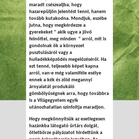
maradt csészealjba, hogy
hazarepüljön jelentést tenni, hanem
tovább kutakodna. Mondjuk, eszébe
jutna, hogy megkérdezze a
gyerekeket " akik ugye a jövő
felnőttei, meg minden " arról, mit is
gondolnak ők a környezet
pusztulásáról vagy a
hulladékképződés megelőzéséről. Ha
ezt tenné, teljesebb képet kapna
arról, van-e még valamiféle esélye
ennek a kék és zöld megannyi
árnyalatát produkáló
gömbölyűségnek arra, hogy továbbra
is a Világegyetem egyik
utánozhatatlan színfoltja maradjon.
Hogy megkönnyítsük az esetlegesen
hazánkba látogató űrtárs dolgát,
ötletbörze pályázatot hirdettünk a