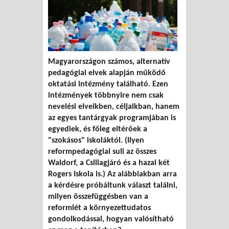
Magyarországon számos, alternatív
pedagógiai elvek alapján működő
oktatási intézmény található. Ezen
intézmények többnyire nem csak
nevelési elveikben, céljaikban, hanem
az egyes tantárgyak programjában is
egyediek, és főleg eltérőek a
"szokásos" iskoláktól. (Ilyen
reformpedagógiai suli az összes
Waldorf, a Csillagjáró és a hazai két
Rogers Iskola is.) Az alábbiakban arra
a kérdésre próbáltunk választ találni,
milyen összefüggésben van a
reformlét a környezettudatos
gondolkodással, hogyan valósítható