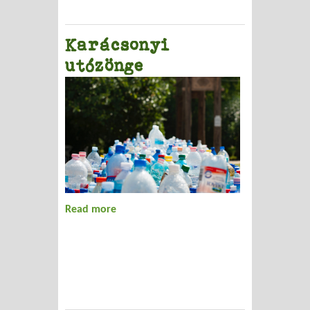
Karácsonyi
utózönge
Read more
about Karácsonyi utózönge