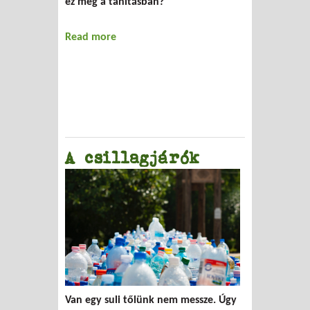
ez meg a tanításban?
Read more
about Mi újság, alternatív környezeti
nevelés?
A csillagjárók
Van egy suli tőlünk nem messze. Úgy