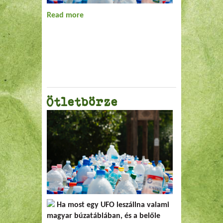
Read more
about Zöld zsivaj a parkban
Ötletbörze
Ha most egy UFO leszállna valami
magyar búzatáblában, és a belőle