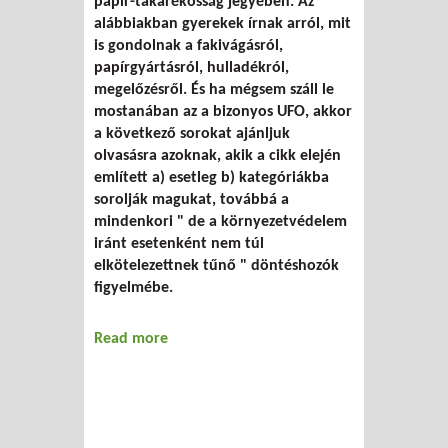
papír-takarékosság jegyében. Az
alábbiakban gyerekek írnak arról, mit
is gondolnak a fakivágásról,
papírgyártásról, hulladékról,
megelőzésről. És ha mégsem száll le
mostanában az a bizonyos UFO, akkor
a következő sorokat ajánljuk
olvasásra azoknak, akik a cikk elején
említett a) esetleg b) kategóriákba
sorolják magukat, továbbá a
mindenkori " de a környezetvédelem
iránt esetenként nem túl
elkötelezettnek tűnő " döntéshozók
figyelmébe.
Read more
about Ötletbörze