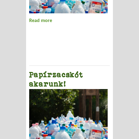
Read more
about Nem bántja a szemét?
Papírzacskót
akarunk!