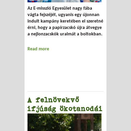
Az E-misszió Egyesület nagy fába
vágta fejszéjét, ugyanis egy újonnan
indult kampány keretében el szeretné
érni, hogy a papírzacskó újra átvegye
a nejlonzacskók uralmát a boltokban.
Read more
about Papírzacskót akarunk!
A felnövekvő
ifjúság ökotanodái