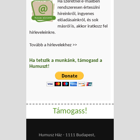
Ha szeretnél e-mailben
rendszeresen értesülni
híreinkről, ingyenes
előadásainkról, és sok
másról is, akkor iratkozz fel
hírleveleinkre.
Tovább a hírlevelekhez >>
Ha tetszik a munkánk, támogasd a
Humuszt!
Támogass!
Humusz Ház - 1111 Budapest,