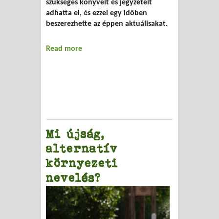
szükséges könyveit és jegyzeteit
adhatta el, és ezzel egy időben
beszerezhette az éppen aktuálisakat.
Read more
about Használttankönyv-börze Gödöllőn
Mi újság,
alternatív
környezeti
nevelés?