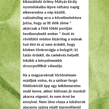
kikászálódó űrlény Mátyás király
nyomdokaiba lépve néhány napig
elkeveredne a nép között,
valószínűleg arra a következtetésre
jutna, hogy az itt élők zöme "
akárcsak a Föld többi pontján
tevékenykedő ember " önző és
rövidlátó módon kizárólag a mának
tud élni és a) nem érdekli, hogy
közben tönkrevágja a bolygót; b)
talán érdekli, de cselekvés helyett
inkább a kényelmesebb
struccpolitikát választja.
Ha a magyaroknak történetesen
mázlijuk volna, és a szóban forgó
földönkívüli épp egy lelkiismeretes
muki lenne, akkor biztosan jó munkát
akarna végezni, és nem érné be
ennyivel. Nem ülne vissza a lokátorok
alacsony száma miatt észrevétlenül