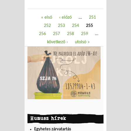
Oldalak
« első
‹ előző
…
251
252
253
254
255
256
257
258
259
…
következő ›
utolsó »
Humusz hírek
Egyhetes zárvatartás