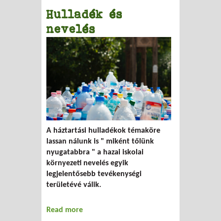
Hulladék és
nevelés
A háztartási hulladékok témaköre
lassan nálunk is " miként tőlünk
nyugatabbra " a hazai iskolai
környezeti nevelés egyik
legjelentősebb tevékenységi
területévé válik.
Read more
about Hulladék és nevelés