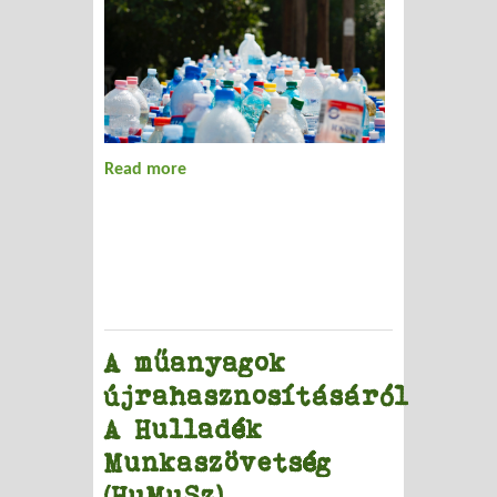
Read more
about Iskolai műanyaggyűjtés
Balatonfűzfőn
A műanyagok
újrahasznosításáról
A Hulladék
Munkaszövetség
(HuMuSz)