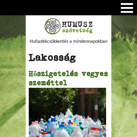
Hulladékcsökkentés a mindennapokban
Lakosság
Hõszigetelés vegyes
szeméttel