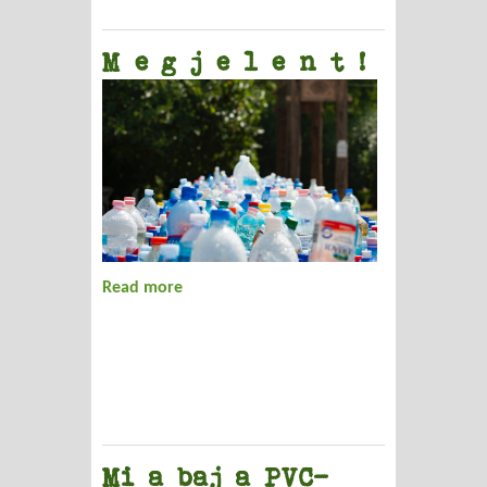
M e g j e l e n t !
Read more
about M e g j e l e n t !
Mi a baj a PVC-