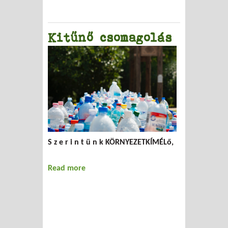
Kitűnő csomagolás
S z e r i n t ü n k KÖRNYEZETKÍMÉLő,
Read more
about Kitűnő csomagolás