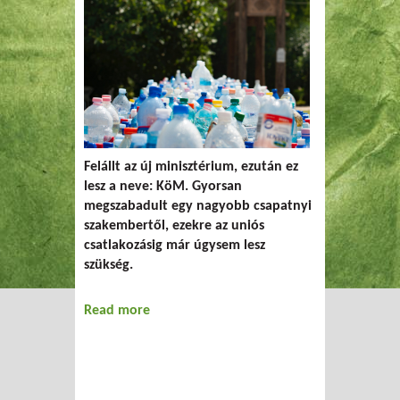
Felállt az új minisztérium, ezután ez
lesz a neve: KöM. Gyorsan
megszabadult egy nagyobb csapatnyi
szakembertől, ezekre az uniós
csatlakozásig már úgysem lesz
szükség.
Read more
about Zöld az út!