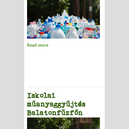
Read more
about Polietilén feldolgozás
Iskolai
műanyaggyűjtés
Balatonfűzfőn