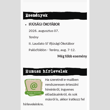
Események
IFJÚSÁGI ÖKOTÁBOR
2026. augusztus 07.
Terény
II. Laudato Si' Ifjúsági Ökotábor
Palócföldön - Terény, aug. 7-12.
Még több esemény
Humusz hírlevelek
Ha szeretnél e-mailben
rendszeresen értesülni
híreinkről, ingyenes
előadásainkról, és sok
másról is, akkor iratkozz fel
hírleveleinkre.