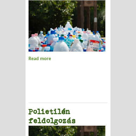
Read more
about PVC-hírek a Greenpeace-től
Polietilén
feldolgozás