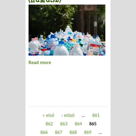
Read more
about A műanyagok újrahasznosításáról
A Hulladék Munkaszövetség (HuMuSz)
Oldalak
« első
‹ előző
…
861
862
863
864
865
866
867
868
869
…