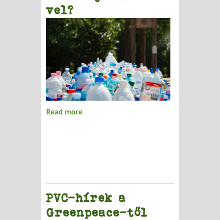
vel?
Read more
about Mi a baj a PVC-vel?
PVC-hírek a
Greenpeace-től