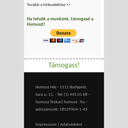
Tovább a hírlevelekhez >>
Ha tetszik a munkánk, támogasd a
Humuszt!
Támogass!
Humusz Ház - 1111 Budapest,
Saru u. 11. - Tel: (1) 445 01 68 -
humusz (kukac) humusz . hu -
adószámunk: 18529904-1-43
Impresszum
|
Adatvédelmi