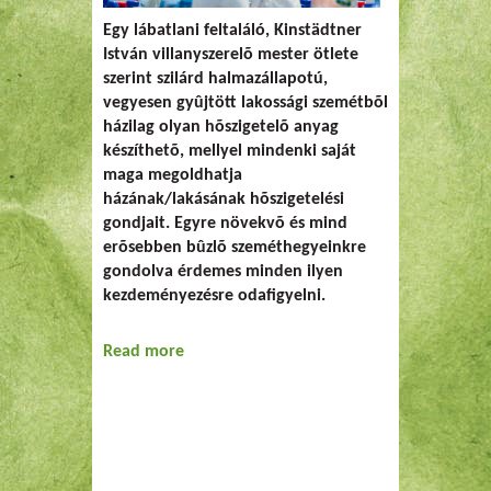
Egy lábatlani feltaláló, Kinstädtner
István villanyszerelõ mester ötlete
szerint szilárd halmazállapotú,
vegyesen gyûjtött lakossági szemétbõl
házilag olyan hõszigetelõ anyag
készíthetõ, mellyel mindenki saját
maga megoldhatja
házának/lakásának hõszigetelési
gondjait. Egyre növekvõ és mind
erõsebben bûzlõ szeméthegyeinkre
gondolva érdemes minden ilyen
kezdeményezésre odafigyelni.
Read more
about Hõszigetelés vegyes szeméttel