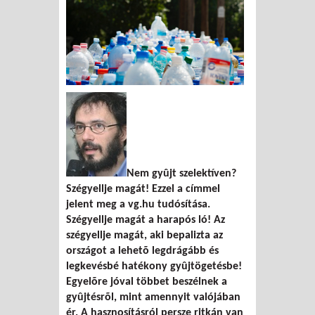
Nem gyûjt szelektíven?
Szégyellje magát!
Ezzel a címmel
jelent meg a vg.hu tudósítása.
Szégyellje magát a harapós ló! Az
szégyellje magát, aki bepalizta az
országot a lehetõ legdrágább és
legkevésbé hatékony gyûjtögetésbe!
Egyelõre jóval többet beszélnek a
gyûjtésrõl, mint amennyit valójában
ér. A hasznosításról persze ritkán van