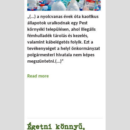
„(...) a nyolcvanas évek óta kaotikus
állapotok uralkodnak egy Pest
környéki településen, ahol illegális
fémhulladék tárolás és kezelés,
valamint kábelégetés folyik. Ezt a
tevékenységet a helyi önkormányzat
polgármesteri hivatala nem képes
megszüntetni.(...)”
Read more
about Ombudsman: vizsgálat az illegális
hulladékégetés ügyében
Égetni könnyű,