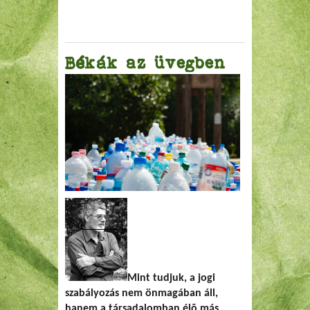
Békák az üvegben
Mint tudjuk, a jogi
szabályozás nem önmagában áll,
hanem a társadalomban élõ más