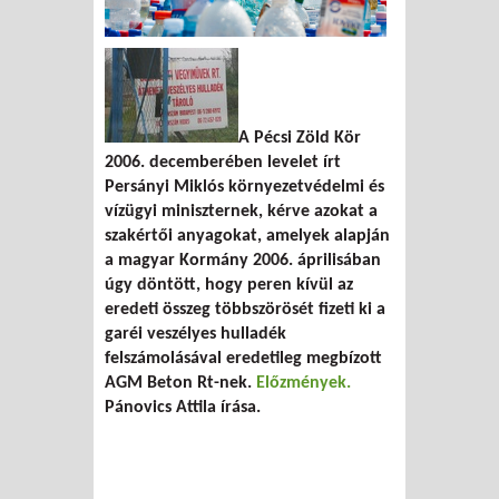
A Pécsi Zöld Kör
2006. decemberében levelet írt
Persányi Miklós környezetvédelmi és
vízügyi miniszternek, kérve azokat a
szakértői anyagokat, amelyek alapján
a magyar Kormány 2006. áprilisában
úgy döntött, hogy peren kívül az
eredeti összeg többszörösét fizeti ki a
garéi veszélyes hulladék
felszámolásával eredetileg megbízott
AGM Beton Rt-nek.
Előzmények.
Pánovics Attila
írása.