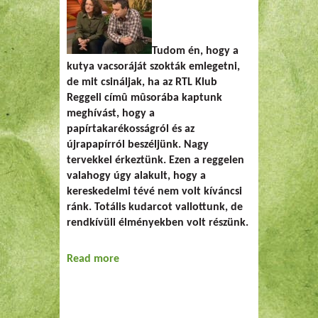
Tudom én, hogy a
kutya vacsoráját szokták emlegetni,
de mit csináljak, ha az RTL Klub
Reggeli címû mûsorába kaptunk
meghívást, hogy a
papírtakarékosságról és az
újrapapírról beszéljünk. Nagy
tervekkel érkeztünk. Ezen a reggelen
valahogy úgy alakult, hogy a
kereskedelmi tévé nem volt kíváncsi
ránk. Totális kudarcot vallottunk, de
rendkívüli élményekben volt részünk.
Read more
about A kutya Reggelije