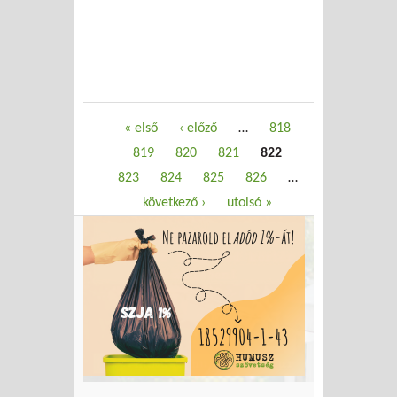
Oldalak
« első
‹ előző
…
818
819
820
821
822
823
824
825
826
…
következő ›
utolsó »