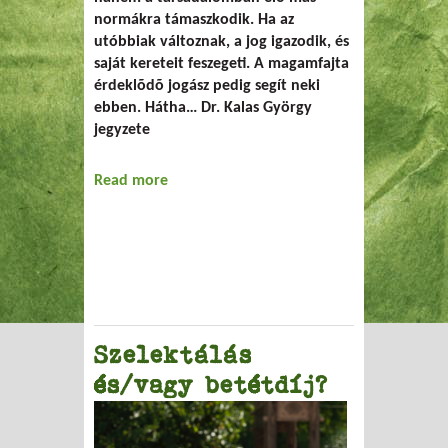
normákra támaszkodik. Ha az
utóbbiak változnak, a jog igazodik, és
saját kereteit feszegeti. A magamfajta
érdeklõdõ jogász pedig segít neki
ebben. Hátha… Dr. Kalas György
jegyzete
Read more
about Békák az üvegben
Szelektálás
és/vagy betétdíj?