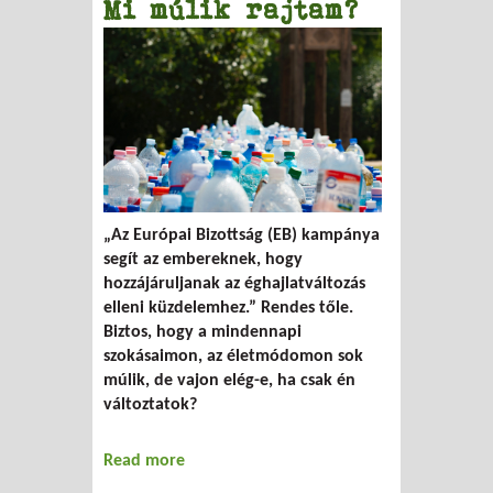
Mi múlik rajtam?
„Az Európai Bizottság (EB) kampánya
segít az embereknek, hogy
hozzájáruljanak az éghajlatváltozás
elleni küzdelemhez.” Rendes tőle.
Biztos, hogy a mindennapi
szokásaimon, az életmódomon sok
múlik, de vajon elég-e, ha csak én
változtatok?
Read more
about Mi múlik rajtam?