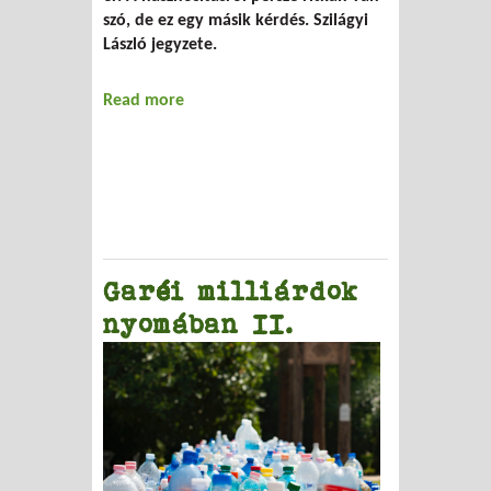
szó, de ez egy másik kérdés. Szilágyi
László jegyzete.
Read more
about Szelektálás és/vagy betétdíj?
Garéi milliárdok
nyomában II.