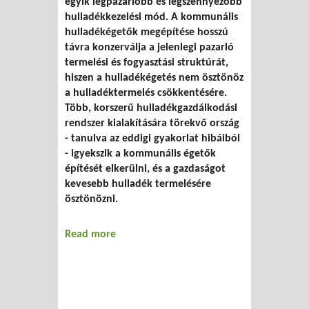
egyik legpazarlóbb és legszennyezőbb
hulladékkezelési mód. A kommunális
hulladékégetők megépítése hosszú
távra konzerválja a jelenlegi pazarló
termelési és fogyasztási struktúrát,
hiszen a hulladékégetés nem ösztönöz
a hulladéktermelés csökkentésére.
Több, korszerű hulladékgazdálkodási
rendszer kialakítására törekvő ország
- tanulva az eddigi gyakorlat hibáiból
- igyekszik a kommunális égetők
építését elkerülni, és a gazdaságot
kevesebb hulladék termelésére
ösztönözni.
Read more
about Mire költjük a
hulladékgazdálkodásra szánt uniós
pénzeket?