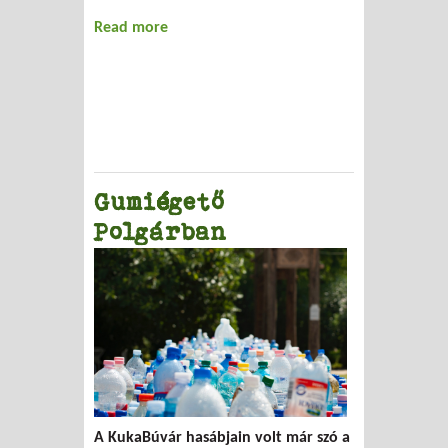
Read more
about Rongyhorgolás
Gumiégető
Polgárban
A KukaBúvár hasábjain volt már szó a