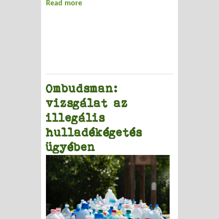
Read more
about Garéi milliárdok nyomában II.
Ombudsman:
vizsgálat az
illegális
hulladékégetés
ügyében