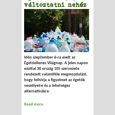
változtatni nehéz
Idén szeptember 6-ra esett az
Égetőellenes Világnap. A jeles napon
ezúttal 30 ország 105 szervezete
rendezett valamiféle megmozdulást,
hogy felhívja a figyelmet az égetők
veszélyeire és a lehetséges
alternatívákra.
Read more
about Égetni könnyű, változtatni nehéz