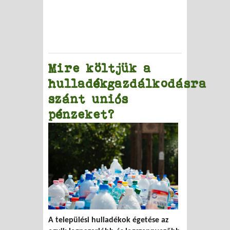
Mire költjük a
hulladékgazdálkodásra
szánt uniós
pénzeket?
A települési hulladékok égetése az