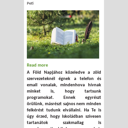
Peti
Read more
about Ötletek a fenntarthatósági
A Föld Napjához közeledve a zöld
témahétre - online képzés
szervezeteknél égnek a telefon és
email vonalak, mindenhova hívnak
minket is, hogy tartsunk
programokat. Ennek egyrészt
örülünk, másrészt sajnos nem minden
felkérést tudunk elvállalni. Ha Te is
úgy érzed, hogy iskoládban szívesen
tartanátok szakmailag is