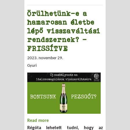
Örülhetünk-e a
hamarosan életbe
lépő visszaváltási
rendszernek? -
FRISSÍTVE
2023. november 29.
Gyuri
Read more
about Örülhetünk-e a hamarosan életbe
Régóta lehetett tudni, hogy az
lépő visszaváltási rendszernek? -