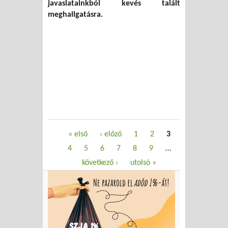
javaslatainkból kevés talált
meghallgatásra.
Oldalak
« első
‹ előző
1
2
3
4
5
6
7
8
9
…
következő ›
utolsó »