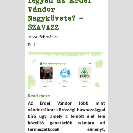
legyen az Erdei
Vándor
Nagykövete? -
SZAVAZZ
2024. február 22.
Peti
Read more
about Szerinted ki legyen az Erdei
Az Erdei Vándor több mint
Vándor Nagykövete? - SZAVAZZ
vándortábor: közösségi hasznossággal
bíró ügy, amely a felnőtt élet felé
közelítő generációk számára ad
természetközeli élményt,