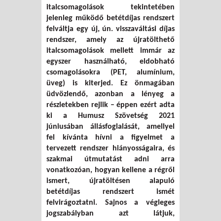
italcsomagolások tekintetében
FRISSÍTVE
jelenleg működő betétdíjas rendszert
felváltja egy új, ún. visszaváltási díjas
rendszer, amely az újratölthető
italcsomagolások mellett immár az
egyszer használható, eldobható
csomagolásokra (PET, alumínium,
üveg) is kiterjed. Ez önmagában
üdvözlendő, azonban a lényeg a
részletekben rejlik – éppen ezért adta
ki a Humusz Szövetség 2021
júniusában állásfoglalását, amellyel
fel kívánta hívni a figyelmet a
tervezett rendszer hiányosságaira, és
szakmai útmutatást adni arra
vonatkozóan, hogyan kellene a régről
ismert, újratöltésen alapuló
betétdíjas rendszert ismét
felvirágoztatni. Sajnos a végleges
jogszabályban azt látjuk,