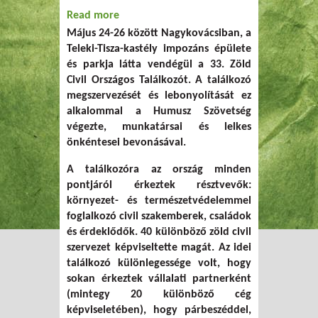
Read more
about Közel 400 résztvevővel zajlott idén
Május 24-26 között Nagykovácsiban, a
a Zöld Országos Találkozó
Teleki-Tisza-kastély impozáns épülete
és parkja látta vendégül a 33. Zöld
Civil Országos Találkozót. A találkozó
megszervezését és lebonyolítását ez
alkalommal a Humusz Szövetség
végezte, munkatársai és lelkes
önkéntesei bevonásával.
A találkozóra az ország minden
pontjáról érkeztek résztvevők:
környezet- és természetvédelemmel
foglalkozó civil szakemberek, családok
és érdeklődők. 40 különböző zöld civil
szervezet képviseltette magát. Az idei
találkozó különlegessége volt, hogy
sokan érkeztek vállalati partnerként
(mintegy 20 különböző cég
képviseletében), hogy párbeszéddel,