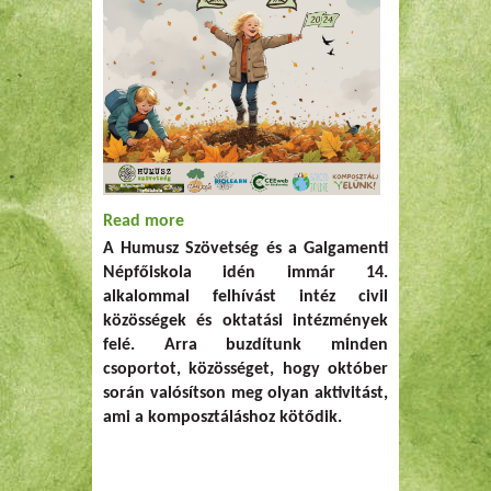
Read more
about Komposztünnep felhívásunkhoz
A Humusz Szövetség és a Galgamenti
bárki csatlakozhat
Népfőiskola idén immár 14.
alkalommal felhívást intéz civil
közösségek és oktatási intézmények
felé. Arra buzdítunk minden
csoportot, közösséget, hogy október
során valósítson meg olyan aktivitást,
ami a komposztáláshoz kötődik.