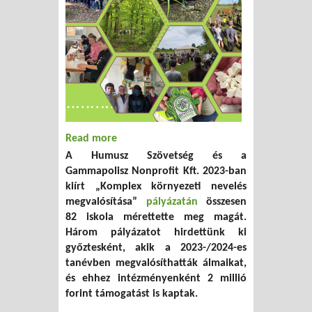
Read more
about Szárba szökkent magocskáink – 1.
A Humusz Szövetség és a
rész
Gammapolisz Nonprofit Kft. 2023-ban
kiírt „Komplex környezeti nevelés
megvalósítása”
pályázatán
összesen
82 iskola mérettette meg magát.
Három pályázatot hirdettünk ki
győztesként, akik a 2023-/2024-es
tanévben megvalósíthatták álmaikat,
és ehhez intézményenként 2 millió
forint támogatást is kaptak.