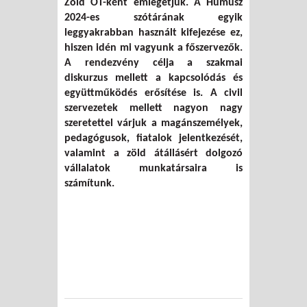
Zöld OT-ként emlegetjük. A Humusz
2024-es szótárának egyik
leggyakrabban használt kifejezése ez,
hiszen idén mi vagyunk a főszervezők.
A rendezvény célja a szakmai
diskurzus mellett a kapcsolódás és
együttműködés erősítése is. A civil
szervezetek mellett nagyon nagy
szeretettel várjuk a magánszemélyek,
pedagógusok, fiatalok jelentkezését,
valamint a zöld átállásért dolgozó
vállalatok munkatársaira is
számítunk.