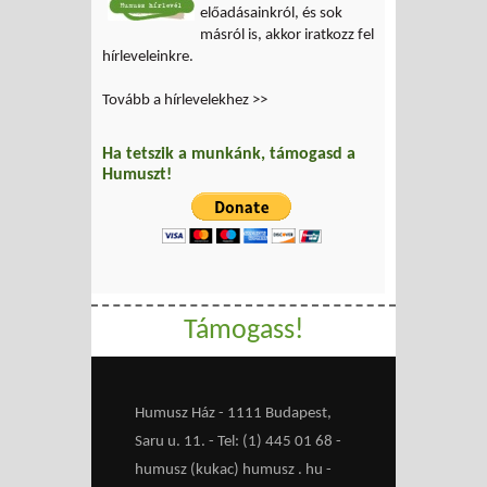
előadásainkról, és sok
másról is, akkor iratkozz fel
hírleveleinkre.
Tovább a hírlevelekhez >>
Ha tetszik a munkánk, támogasd a
Humuszt!
Támogass!
Humusz Ház - 1111 Budapest,
Saru u. 11. - Tel: (1) 445 01 68 -
humusz (kukac) humusz . hu -