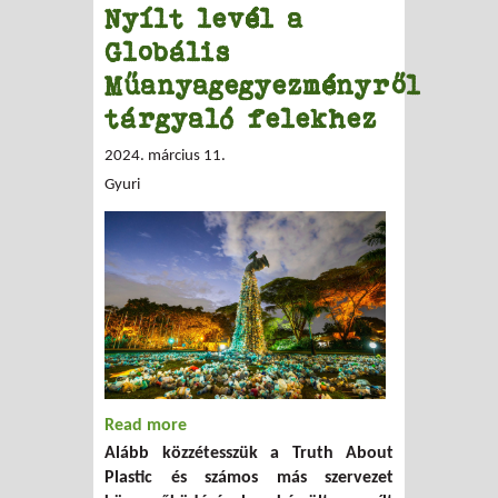
Nyílt levél a
Globális
Műanyagegyezményről
tárgyaló felekhez
2024. március 11.
Gyuri
Read more
about Nyílt levél a Globális
Alább közzétesszük a
Truth About
Műanyagegyezményről tárgyaló felekhez
Plastic és számos más szervezet