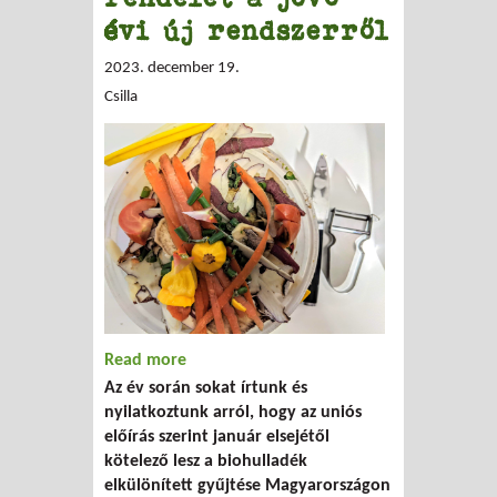
évi új rendszerről
2023. december 19.
Csilla
Read more
about Karácsonyi csoda: megjelent a rég
Az év során sokat írtunk és
várt biohulladékos rendelet a jövő évi új
nyilatkoztunk arról, hogy az uniós
rendszerről
előírás szerint január elsejétől
kötelező lesz a biohulladék
elkülönített gyűjtése Magyarországon