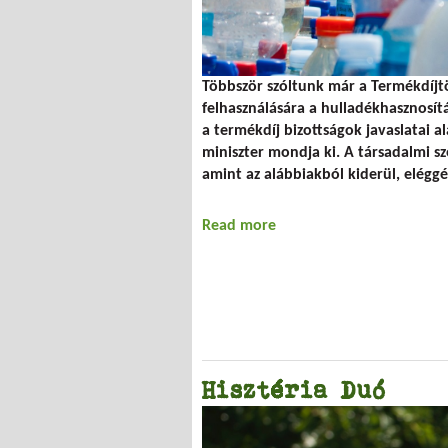
Többször szóltunk már a Termékdíjtö
felhasználására a hulladékhasznosítá
a termékdíj bizottságok javaslatai a
miniszter mondja ki. A társadalmi s
amint az alábbiakból kiderül, eléggé
Read more
about A termékdíjak elos
Hisztéria Duó