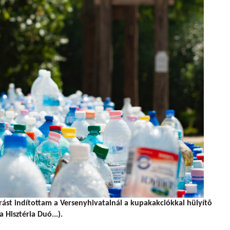
rást indítottam a Versenyhivatalnál a kupakakciókkal hülyítõ
 Hisztéria Duó...).