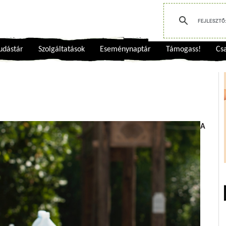
udástár
Szolgáltatások
Eseménynaptár
Támogass!
Csa
A