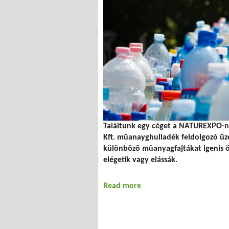
Találtunk egy céget a NATUREXPO-n
Kft. mûanayghulladék feldolgozó üze
különbözõ mûanyagfajtákat igenis öss
elégetik vagy elássák.
Read more
about Mûanyag játszótér