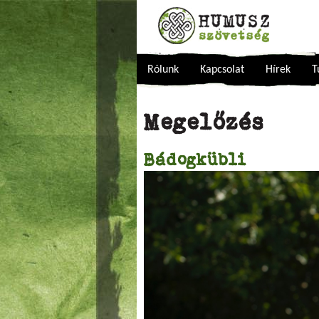
Rólunk
Kapcsolat
Hírek
T
Megelőzés
Bádogkübli