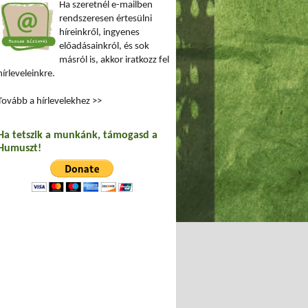
Ha szeretnél e-mailben
rendszeresen értesülni
híreinkről, ingyenes
előadásainkról, és sok
másról is, akkor iratkozz fel
hírleveleinkre.
Tovább a hírlevelekhez >>
Ha tetszik a munkánk, támogasd a
Humuszt!