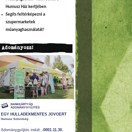
Humusz Ház kertjében
Segíts feltérképezni a
szupermarketek
műanyaghasználatát!
Adományozz!