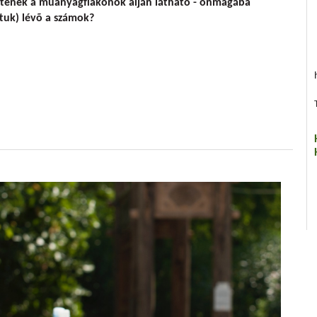
entenek a mûanyagflakonok alján látható - önmagába
attuk) lévõ a számok?
ése