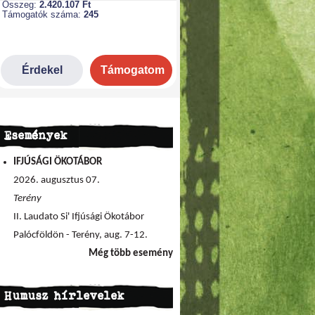
Események
IFJÚSÁGI ÖKOTÁBOR
2026. augusztus 07.
Terény
II. Laudato Si' Ifjúsági Ökotábor
Palócföldön - Terény, aug. 7-12.
Még több esemény
Humusz hírlevelek