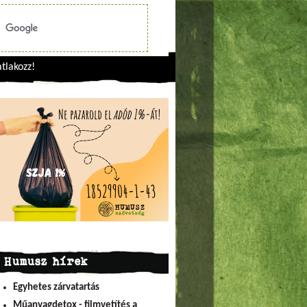
tlakozz!
Humusz hírek
Egyhetes zárvatartás
Műanyagdetox - filmvetítés a