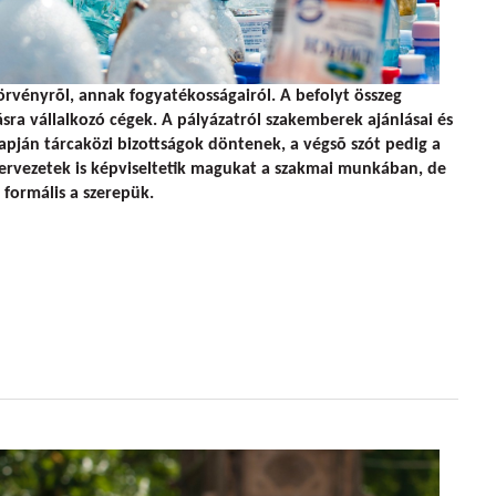
rvényrõl, annak fogyatékosságairól. A befolyt összeg
sra vállalkozó cégek. A pályázatról szakemberek ajánlásai és
lapján tárcaközi bizottságok döntenek, a végsõ szót pedig a
zervezetek is képviseltetik magukat a szakmai munkában, de
 formális a szerepük.
zlása