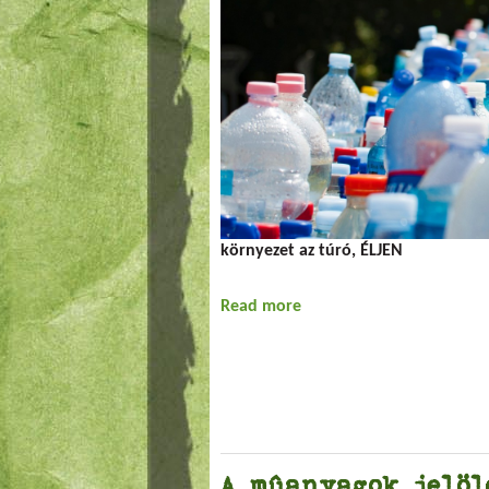
környezet az túró, ÉLJEN
Read more
about Bádogkübli
A mûanyagok jelöl