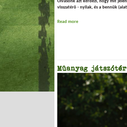
Olvasónk azt kérdezi, hogy mit jel
visszatérõ - nyilak, és a bennük (al
Read more
about A mûanyagok jelöl
Mûanyag játszótér