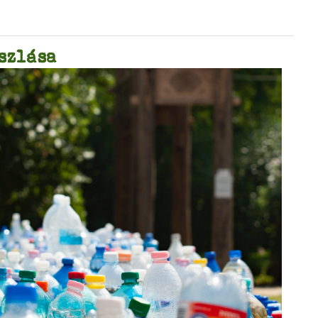
szlása