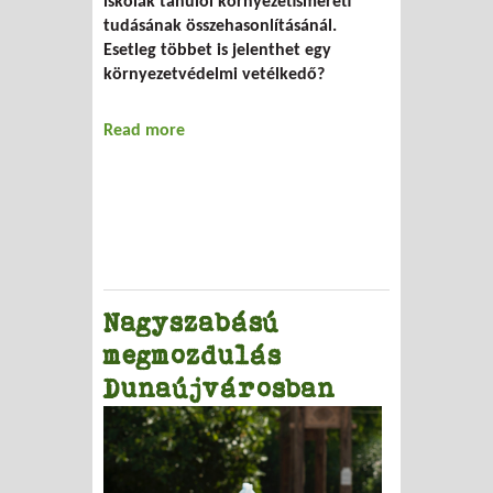
iskolák tanulói környezetismereti
tudásának összehasonlításánál.
Esetleg többet is jelenthet egy
környezetvédelmi vetélkedő?
Read more
about A gyerekek "zölden tartása"
Nagyszabású
megmozdulás
Dunaújvárosban