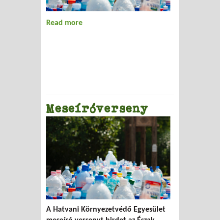
Read more
about Hírek
Meseíróverseny
A Hatvani Környezetvédő Egyesület