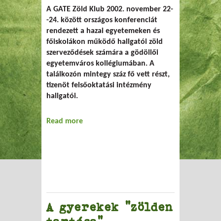
A GATE Zöld Klub 2002. november 22-
-24. között országos konferenciát
rendezett a hazai egyetemeken és
főiskolákon működő hallgatói zöld
szerveződések számára a gödöllői
egyetemváros kollégiumában. A
találkozón mintegy száz fő vett részt,
tizenöt felsőoktatási intézmény
hallgatói.
Read more
about Egyetemisták a
környezetvédelemért
A gyerekek "zölden