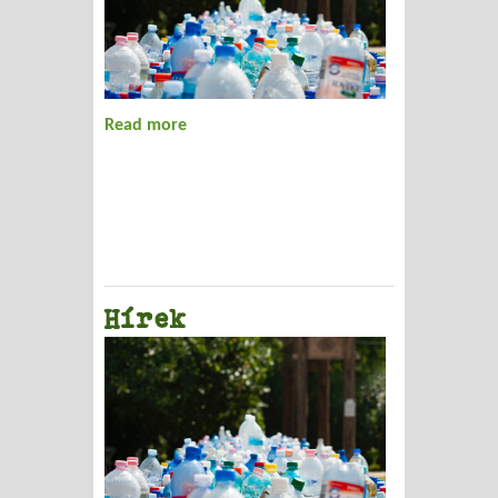
Read more
about Nagyszabású megmozdulás
Dunaújvárosban
Hírek