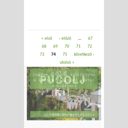
Oldalak
« első
‹ előző
…
67
68
69
70
71
72
73
74
75
következő ›
utolsó »