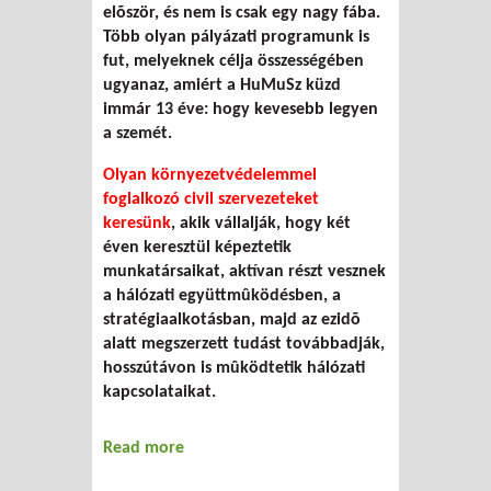
elõször, és nem is csak egy nagy fába.
Több olyan pályázati programunk is
fut, melyeknek célja összességében
ugyanaz, amiért a HuMuSz küzd
immár 13 éve: hogy kevesebb legyen
a szemét.
Olyan környezetvédelemmel
foglalkozó civil szervezeteket
keresünk
, akik vállalják, hogy két
éven keresztül képeztetik
munkatársaikat, aktívan részt vesznek
a hálózati együttmûködésben, a
stratégiaalkotásban, majd az ezidõ
alatt megszerzett tudást továbbadják,
hosszútávon is mûködtetik hálózati
kapcsolataikat.
Read more
about Legyünk partnerek!