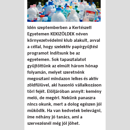
Idén szeptemberben a Kertészeti
Egyetemen KEKiZÖLDEK néven
környezetvédelmi klub alakult, avval
a céllal, hogy szelektív papírgyûjtési
programot indítsunk be az
egyetemen. Sok tapasztalatot
gyûjtöttünk az elmúlt három hónap
folyamán, melyet szeretnénk
megosztani mindazon lelkes és aktív
zöldfülûvel, aki hasonló vállalkozáson
töri fejét. Elöljáróban annyit: kemény
meló, de megéri. Nekünk panaszra
nincs okunk, mert a dolog egészen jól
mûködik. Ha van kedvetek belevágni,
íme néhány jó tanács, ami a
szervezésnél még jól jöhet.