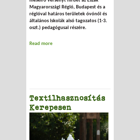
meseíró versenyt hirdet az Észak
Magyarországi Régió, Budapest és a
régióval határos területek óvónői és
általános iskolák alsó tagozatos (1-3.
oszt.) pedagógusai részére.
Read more
about Meseíróverseny
Textilhasznosítás
Kerepesen