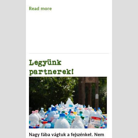
Read more
about Szelektív gyűjtés a Kertészeti
Egyetemen
Legyünk
partnerek!
Nagy fába vágtuk a fejszénket. Nem