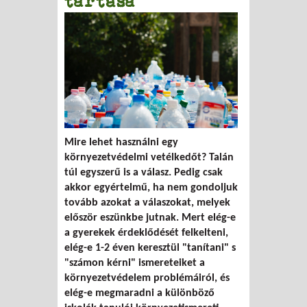
tartása"
Mire lehet használni egy
környezetvédelmi vetélkedőt? Talán
túl egyszerű is a válasz. Pedig csak
akkor egyértelmű, ha nem gondoljuk
tovább azokat a válaszokat, melyek
először eszünkbe jutnak. Mert elég-e
a gyerekek érdeklődését felkelteni,
elég-e 1-2 éven keresztül "tanítani" s
"számon kérni" ismereteiket a
környezetvédelem problémáiról, és
elég-e megmaradni a különböző