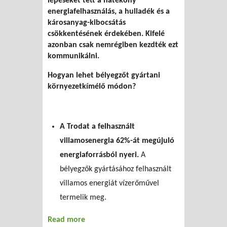
lépéseket tett a hatékony
energiafelhasználás, a hulladék és a
károsanyag-kibocsátás
csökkentésének érdekében. Kifelé
azonban csak nemrégiben kezdték ezt
kommunikálni.
Hogyan lehet bélyegzőt gyártani
környezetkímélő módon?
A Trodat a felhasznált
villamosenergia 62%-át megújuló
energiaforrásból nyeri.
A
bélyegzők gyártásához felhasznált
villamos energiát vízerőművel
termelik meg.
Read more
about Környezetkímélő bélyegzők