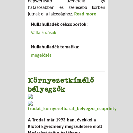
népszerűsítő üzeneteik így
hatásosabban és szélesebb körben
jutnak el a lakossághoz.
Read more
about Öko
csomag
Nullahulladék célcsoportok:
cégeknek...
Vállalkozások
Nullahulladék tematika:
megelőzés
Környezetkímélő
bélyegzők
A Trodat már 1993-ban, évekkel a
Kiotói Egyezmény megszületése előtt