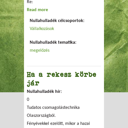
Re:
Read more
about Re:pohár a SZIN-en
Nullahulladék célcsoportok:
Vállalkozások
Nullahulladék tematika:
megelőzés
Ha a rekesz körbe
jár
Nullahulladék hír:
0
Tudatos csomagolástechnika
Olaszországból.
Fényévekkel ezelőtt, mikor a hazai