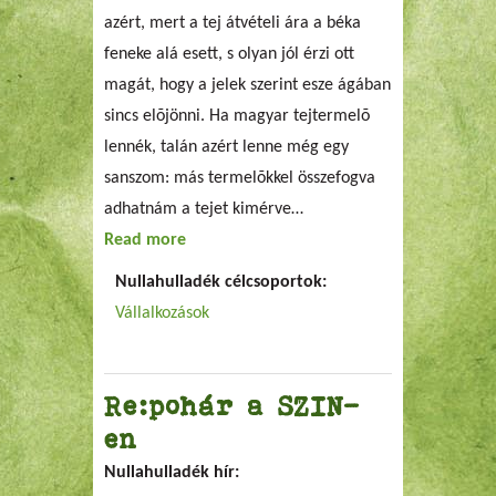
azért, mert a tej átvételi ára a béka
feneke alá esett, s olyan jól érzi ott
magát, hogy a jelek szerint esze ágában
sincs elõjönni. Ha magyar tejtermelõ
lennék, talán azért lenne még egy
sanszom: más termelõkkel összefogva
adhatnám a tejet kimérve…
Read more
about Tejkimérés komáromi módra
Nullahulladék célcsoportok:
Vállalkozások
Re:pohár a SZIN-
en
Nullahulladék hír: