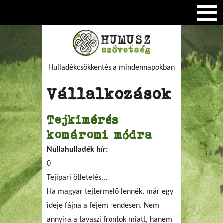
Hulladékcsökkentés a mindennapokban
Vállalkozások
Tejkimérés
komáromi módra
Nullahulladék hír:
0
Tejipari ötletelés...
Ha magyar tejtermelõ lennék, már egy
ideje fájna a fejem rendesen. Nem
annyira a tavaszi frontok miatt, hanem