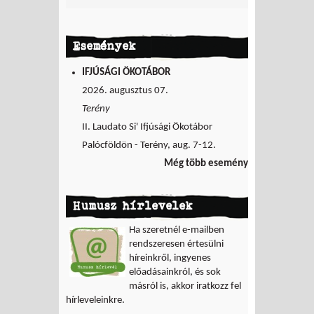
Események
IFJÚSÁGI ÖKOTÁBOR
2026. augusztus 07.
Terény
II. Laudato Si' Ifjúsági Ökotábor
Palócföldön - Terény, aug. 7-12.
Még több esemény
Humusz hírlevelek
Ha szeretnél e-mailben
rendszeresen értesülni
híreinkről, ingyenes
előadásainkról, és sok
másról is, akkor iratkozz fel
hírleveleinkre.