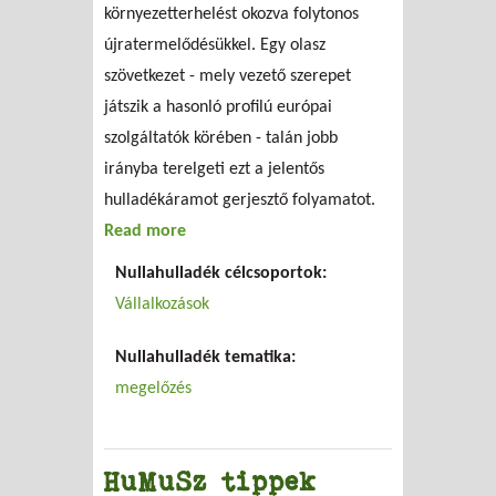
környezetterhelést okozva folytonos
újratermelődésükkel. Egy olasz
szövetkezet - mely vezető szerepet
játszik a hasonló profilú európai
szolgáltatók körében - talán jobb
irányba terelgeti ezt a jelentős
hulladékáramot gerjesztő folyamatot.
Read more
about Ha a rekesz körbe jár
Nullahulladék célcsoportok:
Vállalkozások
Nullahulladék tematika:
megelőzés
HuMuSz tippek