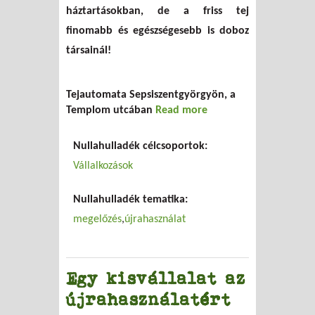
háztartásokban, de a friss tej
finomabb és egészségesebb is doboz
társainál!
Tejautomata Sepsiszentgyörgyön, a
Templom utcában
Read more
about Tejautomata
napi 24 órában
Nullahulladék célcsoportok:
Vállalkozások
Nullahulladék tematika:
megelőzés
újrahasználat
Egy kisvállalat az
újrahasználatért