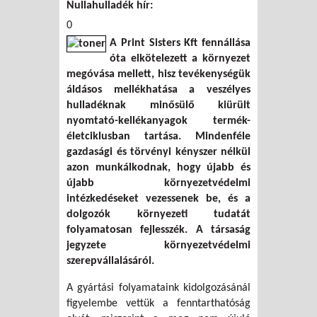
Nullahulladék hír:
0
A Print Sisters Kft fennállása
óta elkötelezett a környezet
megóvása mellett, hisz tevékenységük
áldásos mellékhatása a veszélyes
hulladéknak minősülő kiürült
nyomtató-kellékanyagok termék-
életciklusban tartása. Mindenféle
gazdasági és törvényi kényszer nélkül
azon munkálkodnak, hogy újabb és
újabb környezetvédelmi
intézkedéseket vezessenek be, és a
dolgozók környezeti tudatát
folyamatosan fejlesszék. A társaság
jegyzete környezetvédelmi
szerepvállalásáról.
A gyártási folyamataink kidolgozásánál
figyelembe vettük a fenntarthatóság