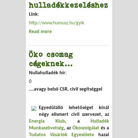
hulladékkezeléshez
Link:
http://www.humusz.hu/gyik
Read more
about HuMuSz tippek
hulladékkezeléshez
Öko csomag
cégeknek...
Nullahulladék hír:
0
....avagy belső CSR, civil segítséggel
Egyedülálló lehetőséget kínál
négy elismert civil szervezet, az
Energia Klub
, a
Hulladék
Munkaszövetség
, az
Ökoszolgálat
és a
Tudatos Vásárlók Egyesülete
hazai