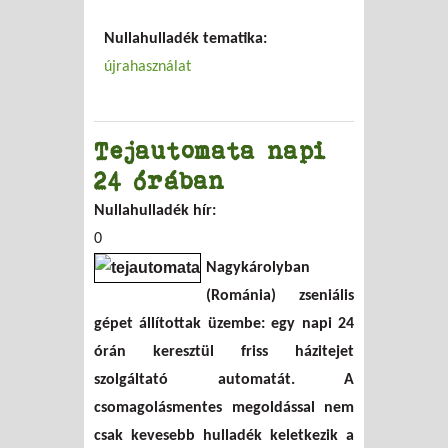
Nullahulladék tematika:
újrahasználat
Tejautomata napi
24 órában
Nullahulladék hír:
0
Nagykárolyban
(Románia) zseniális
gépet állítottak üzembe: egy napi 24
órán keresztül friss házitejet
szolgáltató automatát. A
csomagolásmentes megoldással nem
csak kevesebb hulladék keletkezik a