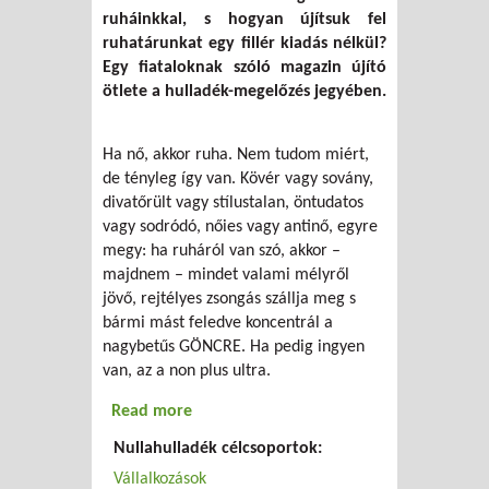
ruháinkkal, s hogyan újítsuk fel
ruhatárunkat egy fillér kiadás nélkül?
Egy fiataloknak szóló magazin újító
ötlete a hulladék-megelőzés jegyében.
Ha nő, akkor ruha. Nem tudom miért,
de tényleg így van. Kövér vagy sovány,
divatőrült vagy stílustalan, öntudatos
vagy sodródó, nőies vagy antinő, egyre
megy: ha ruháról van szó, akkor –
majdnem – mindet valami mélyről
jövő, rejtélyes zsongás szállja meg s
bármi mást feledve koncentrál a
nagybetűs GÖNCRE. Ha pedig ingyen
van, az a non plus ultra.
Read more
about Ruhámat a ruhádért
Nullahulladék célcsoportok:
Vállalkozások