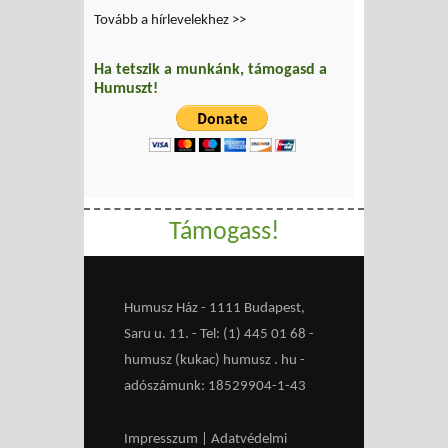
Tovább a hírlevelekhez >>
Ha tetszik a munkánk, támogasd a
Humuszt!
Támogass!
Humusz Ház - 1111 Budapest,
Saru u. 11. - Tel: (1) 445 01 68 -
humusz (kukac) humusz . hu -
adószámunk: 18529904-1-43
Impresszum
|
Adatvédelmi