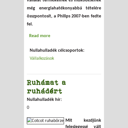
vállalat termékeinek és működésének
még energiahatékonyabbá tételére
összpontosít, a Philips 2007-ben fedte
fel.
Read more
about Philips - multicég a környezetért?
Nullahulladék célcsoportok:
Vállalkozások
Ruhámat a
ruhádért
Nullahulladék hír:
0
Mit kezdjünk
feleslegessé vált