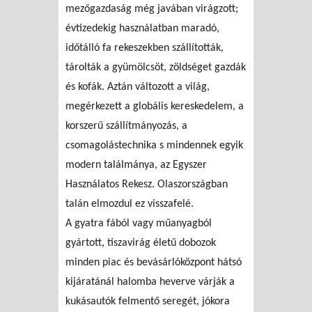
mezőgazdaság még javában virágzott;
évtizedekig használatban maradó,
időtálló fa rekeszekben szállították,
tárolták a gyümölcsöt, zöldséget gazdák
és kofák. Aztán változott a világ,
megérkezett a globális kereskedelem, a
korszerű szállítmányozás, a
csomagolástechnika s mindennek egyik
modern találmánya, az Egyszer
Használatos Rekesz. Olaszországban
talán elmozdul ez visszafelé.
A gyatra fából vagy műanyagból
gyártott, tiszavirág életű dobozok
minden piac és bevásárlóközpont hátsó
kijáratánál halomba heverve várják a
kukásautók felmentő seregét, jókora