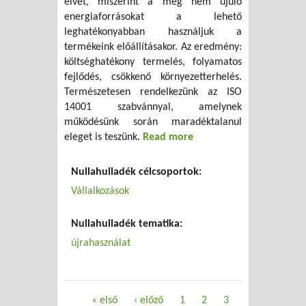
elvét, miszerint a meg nem újuló
energiaforrásokat a lehető
leghatékonyabban használjuk a
termékeink előállításakor. Az eredmény:
költséghatékony termelés, folyamatos
fejlődés, csökkenő környezetterhelés.
Természetesen rendelkezünk az ISO
14001 szabvánnyal, amelynek
működésünk során maradéktalanul
eleget is teszünk.
Read more
about Egy kisvállalat az
újrahasználatért
Nullahulladék célcsoportok:
Vállalkozások
Nullahulladék tematika:
újrahasználat
Oldalak
« első
‹ előző
1
2
3