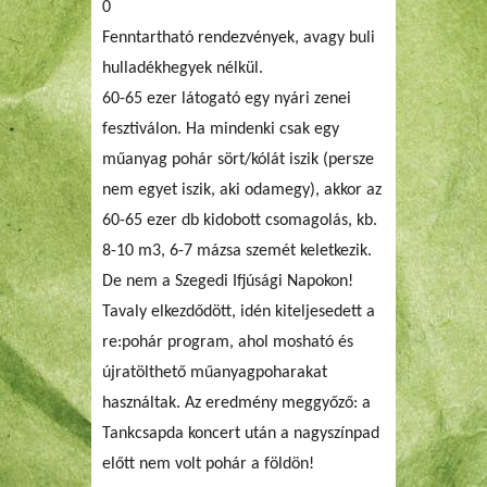
0
Fenntartható rendezvények, avagy buli
hulladékhegyek nélkül.
60-65 ezer látogató egy nyári zenei
fesztiválon. Ha mindenki csak egy
műanyag pohár sört/kólát iszik (persze
nem egyet iszik, aki odamegy), akkor az
60-65 ezer db kidobott csomagolás, kb.
8-10 m3, 6-7 mázsa szemét keletkezik.
De nem a Szegedi Ifjúsági Napokon!
Tavaly elkezdődött, idén kiteljesedett a
re:pohár program, ahol mosható és
újratölthető műanyagpoharakat
használtak. Az eredmény meggyőző: a
Tankcsapda koncert után a nagyszínpad
előtt nem volt pohár a földön!