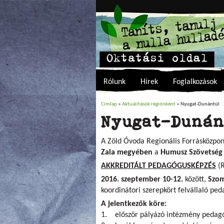
Rólunk
Hírek
Foglalkozások
Címlap
»
Aktualitások régiónként
» Nyugat-Dunántúl
Jelenlegi hely
Nyugat-Dunán
A Zöld Óvoda Regionális Forrásközpo
Zala megyében
a
Humusz Szövetség
AKKREDITÁLT PEDAGÓGUSKÉPZÉS
(
2016. szeptember 10-12.
között,
Szo
koordinátori szerepkört felvállaló p
A jelentkezők köre:
1. először pályázó intézmény pedag