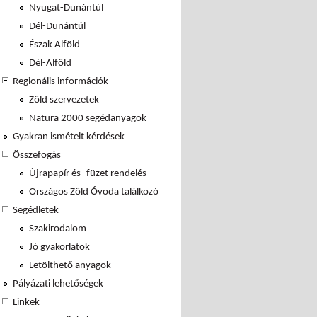
Nyugat-Dunántúl
Dél-Dunántúl
Észak Alföld
Dél-Alföld
Regionális információk
Zöld szervezetek
Natura 2000 segédanyagok
Gyakran ismételt kérdések
Összefogás
Újrapapír és -füzet rendelés
Országos Zöld Óvoda találkozó
Segédletek
Szakirodalom
Jó gyakorlatok
Letölthető anyagok
Pályázati lehetőségek
Linkek