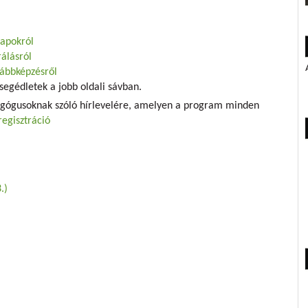
napokról
álásról
vábbképzésről
segédletek a jobb oldali sávban.
agógusoknak szóló hírlevelére, amelyen a program minden
regisztráció
.)