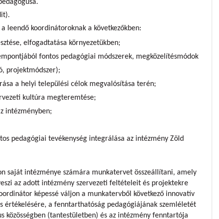
pedagógusa.
it).
 a leendő koordinátoroknak a következőkben:
esztése, elfogadtatása környezetükben;
zempontjából fontos pedagógiai módszerek, megközelítésmódok
ió, projektmódszer);
ása a helyi települési célok megvalósítása terén;
rvezeti kultúra megteremtése;
az intézményben;
tos pedagógiai tevékenység integrálása az intézmény Zöld
jon saját intézménye számára munkatervet összeállítani, amely
szi az adott intézmény szervezeti feltételeit és projektekre
oordinátor képessé váljon a munkatervből következő innovatív
s értékelésére, a fenntarthatóság pedagógiájának szemléletét
 közösségben (tantestületben) és az intézmény fenntartója