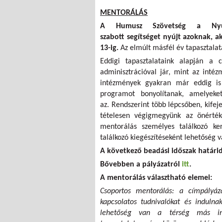
MENTORÁLÁS
A Humusz Szövetség
a Nyu
szabott segítséget nyújt azoknak, 
13-ig.
Az elmúlt másfél év tapasztalat
Eddigi tapasztalataink alapján a 
adminisztrációval jár, mint az inté
intézmények gyakran már eddig is 
programot bonyolítanak, amelyek
az. Rendszerint több lépcsőben, kifej
tételesen végigmegyünk az önérték
mentorálás személyes találkozó ker
találkozó kiegészítéseként lehetőség v
A következő beadási időszak határi
Bővebben a pályázatról
itt
.
A mentorálás választható elemei:
Csoportos mentorálás: a címpályáza
kapcsolatos tudnivalókat és indulna
lehetőség van a térség más int