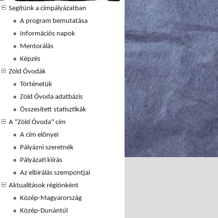
Segítünk a címpályázatban
A program bemutatása
Információs napok
Mentorálás
Képzés
Zöld Óvodák
Történetük
Zöld Óvoda adatbázis
Összesített statisztikák
A "Zöld Óvoda" cím
A cím előnyei
Pályázni szeretnék
Pályázati kiírás
Az elbirálás szempontjai
Aktualitások régiónként
Közép-Magyarország
Közép-Dunántúl