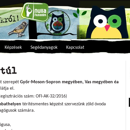
Képzések
Segédanyagok
Kapcsolat
túl
nt szerepét
Győr-Moson-Sopron megyében, Vas megyében éa
látja el.
Regisztrációs szám: OFI-AK-32/2016)
mbathelyen
térítésmentes képzést szervezünk zöld óvoda
edagógusok számára.
ógusa,