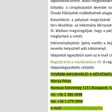
tapasztalatcserére, közös megoldásker
Előadás:
a címpályázatot kevésbé is
Óvoda Hálózatok működésének alapjait
Konzultáció:
a pályázat megírásánál f
terv készítése: az intézmény környeze
ill. közösen megvizsgáljuk, hogy a p
megtartani a címét.
Intézménybejárás:
igény esetén a bej
nevelés helyszínét adó intézményt.
Időpontot egyeztetni ezen az e-mail c
Regisztráció a mentorálásra itt!
A regi
időpontegyeztetés céljából.
TOVÁBBI INFORMÁCIÓ A KÉPZÉSRŐ
Merza Péter
Humusz Szövetség 1111 Budapest, Sa
tel: +36 1 386-2648
fax: +36 1 279-1844
e-mail:
zoldovoda@humusz.hu