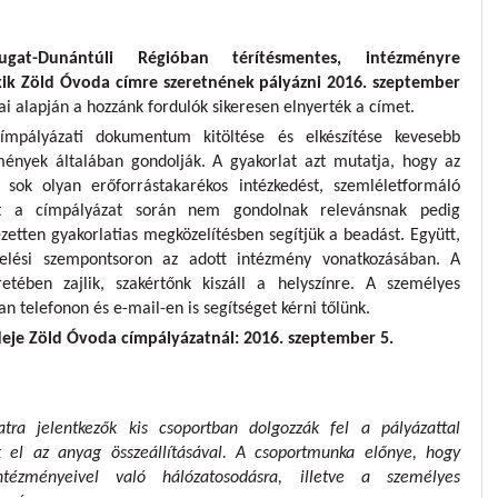
gat-Dunántúli Régióban térítésmentes, intézményre
akik Zöld Óvoda címre szeretnének pályázni 2016. szeptember
ai alapján a hozzánk fordulók sikeresen elnyerték a címet.
címpályázati dokumentum kitöltése és elkészítése kevesebb
zmények általában gondolják. A gyakorlat azt mutatja, hogy az
sok olyan erőforrástakarékos intézkedést, szemléletformáló
et a címpályázat során nem gondolnak relevánsnak pedig
ezetten gyakorlatias megközelítésben segítjük a beadást. Együtt,
elési szempontsoron az adott intézmény vonatkozásában. A
etében zajlik, szakértőnk kiszáll a helyszínre. A személyes
an telefonon és e-mail-en is segítséget kérni tőlünk.
deje Zöld Óvoda címpályázatnál: 2016. szeptember 5.
tra jelentkezők kis csoportban dolgozzák fel a pályázattal
k el az anyag összeállításával. A csoportmunka előnye, hogy
ézményeivel való hálózatosodásra, illetve a személyes