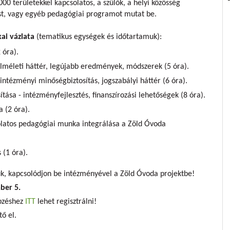
00 területekkel kapcsolatos, a szülők, a helyi közösség
st, vagy egyéb pedagógiai programot mutat be.
ai vázlata
(tematikus egységek és időtartamuk):
 óra).
lméleti háttér, legújabb eredmények, módszerek (5 óra).
ntézményi minőségbiztosítás, jogszabályi háttér (6 óra).
ása - intézményfejlesztés, finanszírozási lehetőségek (8 óra).
 (2 óra).
olatos pedagógiai munka integrálása a Zöld Óvoda
 (1 óra).
k, kapcsolódjon be intézményével a Zöld Óvoda projektbe!
ber 5.
pzéshez
ITT
lehet regisztrálni!
ő el.