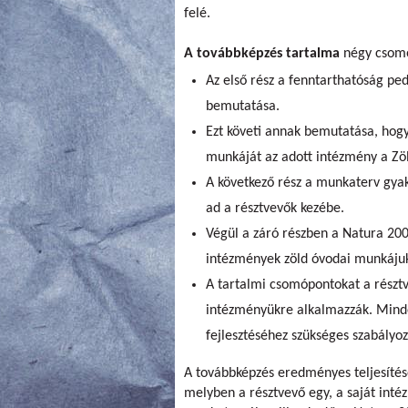
felé.
A továbbképzés tartalma
négy csomó
Az első rész a fenntarthatóság p
bemutatása.
Ezt követi annak bemutatása, hogy
munkáját az adott intézmény a Zö
A következő rész a munkaterv gyak
ad a résztvevők kezébe.
Végül a záró részben a Natura 200
intézmények zöld óvodai munkájuk
A tartalmi csomópontokat a résztv
intézményükre alkalmazzák. Mind
fejlesztéséhez szükséges szabályoz
A továbbképzés eredményes teljesítésé
melyben a résztvevő egy, a saját int