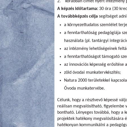
2. korábban címet nyert intézmény 
A képzés időtartama:
30 óra (30 kred
A továbbképzés célja
segítséget adni
a környezettudatos szemlélet terj
a fenntarthatóság pedagógiája s
használata (pl. tantárgyi integrác
az intézmény lehetőségeinek feltár
a fenntarthatóságot támogató sze
az innovációs képesség erősítése 
zöld óvodai munkatervkészítés;
Natura 2000 területekkel kapcsola
Óvoda munkatervébe.
Célunk, hogy a résztvevő képessé vál
reálisan megvalósítható, figyelembe ve
bontható. Lényeges továbbá, hogy a k
projektek hatékony megvalósítására é
hatékonyan kommunikálni a pedagógus