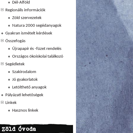
Dél-Alföld
Regionális információk
Zöld szervezetek
Natura 2000 segédanyagok
Gyakran ismételt kérdések
Összefogás
Újrapapír és -füzet rendelés
Országos ökoiskolai találkozó
Segédletek
Szakirodalom
Jó gyakorlatok
Letölthető anyagok
Pályázati lehetőségek
Linkek
Hasznos linkek
Zöld Óvoda