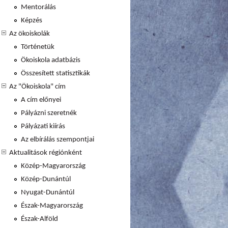
Mentorálás
Képzés
Az ökoiskolák
Történetük
Ökoiskola adatbázis
Összesített statisztikák
Az "Ökoiskola" cím
A cím előnyei
Pályázni szeretnék
Pályázati kiírás
Az elbírálás szempontjai
Aktualitások régiónként
Közép-Magyarország
Közép-Dunántúl
Nyugat-Dunántúl
Észak-Magyarország
Észak-Alföld