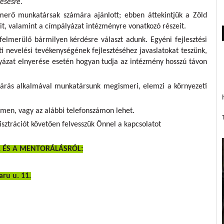
esésre.
merő munkatársak számára ajánlott; ebben áttekintjük a Zöld
, valamint a címpályázat intézményre vonatkozó részeit.
elmerülő bármilyen kérdésre választ adunk. Egyéni fejlesztési
ti nevelési tevékenységének fejlesztéséhez javaslatokat teszünk,
ályázat elnyerése esetén hogyan tudja az intézmény hosszú távon
árás alkalmával munkatársunk megismeri, elemzi a környezeti
ímen, vagy az alábbi telefonszámon lehet.
sztrációt követően felvesszük Önnel a kapcsolatot
L ÉS A MENTORÁLÁSRÓL:
ru u. 11.