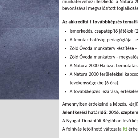
munkatervéhez illeszkedő, a Natura 20
bevonásával megvalósított foglalkozá
Az akkreditált továbbképzés tematik
Ismerkedés, csapatépítő játékok (2
A fenntarthatóság pedagógiája - e
Zöld Óvoda munkaterv készítése - i
Zöld Óvoda munkaterv - megvalósít
A Natura 2000 Hálózat bemutatása
A Natura 2000 területekkel kapcs
tevékenységekbe (6 óra).
A továbbképzés lezárása, értékelés
Amennyiben érdekelné a képzés, kérjü
Jelentkezési határidő: 2016. szeptem
A Nyugat-Dunántúli Régióban lévő ké
A felhívás letölthető változata
itt
érhet