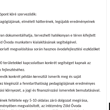
pont köré szerveződik:
edagógiájának, elméleti hátterének, legújabb eredményeinek
an dokumentálhatja, tervezheti hatékonyan e téren kifejtett
ld Óvoda munkaterv kialakításának segítségével.
orlati megvalósítása során hasznos óvodafejlesztési eszközöket
0 területekkel kapcsolatban konkrét segítséget kapnak az
 fejlesztéséhez.
evők konkrét példán keresztül ismerik meg és saját
ez kiegészül a fenntarthatóság pedagógiájának eredményes
ási környezet, a jogi és finanszírozási ismeretek bemutatásával.
nek feltétele egy 5-10 oldalas záró dolgozat megírása,
ézményében megvalósított, az intézmény Zöld Óvoda