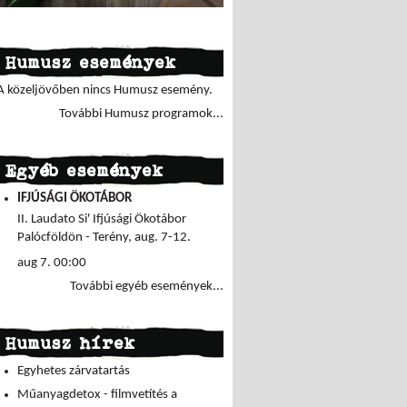
Humusz események
A közeljövőben nincs Humusz esemény.
További Humusz programok...
Egyéb események
IFJÚSÁGI ÖKOTÁBOR
II. Laudato Si' Ifjúsági Ökotábor
Palócföldön - Terény, aug. 7-12.
aug 7. 00:00
További egyéb események...
Humusz hírek
Egyhetes zárvatartás
Műanyagdetox - filmvetítés a