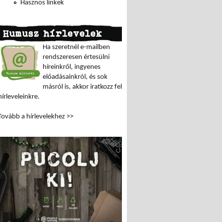
Hasznos linkek
Humusz hírlevelek
Ha szeretnél e-mailben
rendszeresen értesülni
híreinkről, ingyenes
előadásainkról, és sok
másról is, akkor iratkozz fel
hírleveleinkre.
Tovább a hírlevelekhez >>