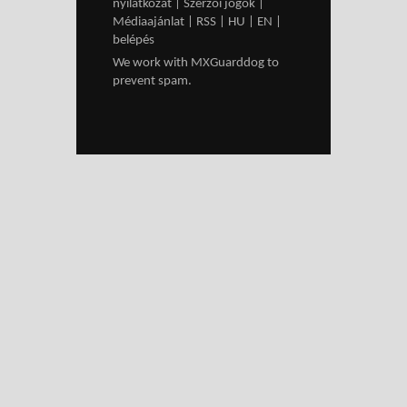
nyilatkozat
|
Szerzői jogok
|
Médiaajánlat
|
RSS
|
HU
|
EN
|
belépés
We work with
MXGuarddog
to
prevent spam.