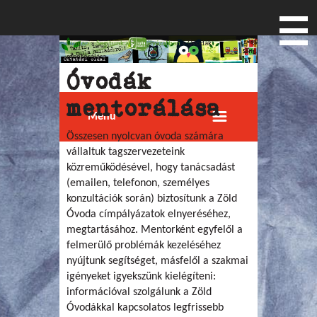
Címlap
»
Segítünk a címpályázatban
» Óvodák
Jelenlegi hely
mentorálása
Óvodák
mentorálása
Menu
Összesen nyolcvan óvoda számára
vállaltuk tagszervezeteink
közreműködésével, hogy tanácsadást
(emailen, telefonon, személyes
konzultációk során) biztosítunk a Zöld
Óvoda címpályázatok elnyeréséhez,
megtartásához. Mentorként egyfelől a
felmerülő problémák kezeléséhez
nyújtunk segítséget, másfelől a szakmai
igényeket igyekszünk kielégíteni:
információval szolgálunk a Zöld
Óvodákkal kapcsolatos legfrissebb