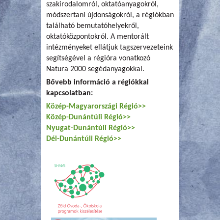
szakirodalomról, oktatóanyagokról,
módszertani újdonságokról, a régiókban
található bemutatóhelyekről,
oktatóközpontokról. A mentorált
intézményeket ellátjuk tagszervezeteink
segítségével a régióra vonatkozó
Natura 2000 segédanyagokkal.
Bővebb információ a régiókkal
kapcsolatban:
Közép-Magyarországi Régió>>
Közép-Dunántúli Régió>>
Nyugat-Dunántúli Régió>>
Dél-Dunántúli Régió>>