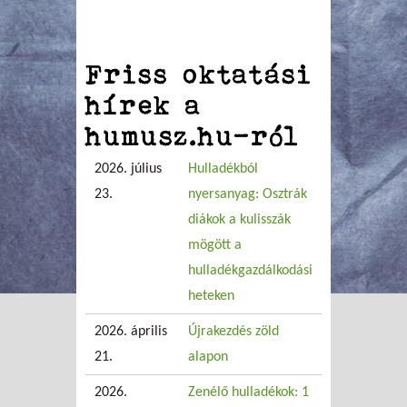
Friss oktatási
hírek a
humusz.hu-ról
2026. július
Hulladékból
23.
nyersanyag: Osztrák
diákok a kulisszák
mögött a
hulladékgazdálkodási
heteken
2026. április
Újrakezdés zöld
21.
alapon
2026.
Zenélő hulladékok: 1