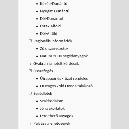
Közép-Dunántúl
Nyugat-Dunántúl
Dél-Dunántúl
Észak Alföld
Dél-Alföld
Regionális információk
Zöld szervezetek
Natura 2000 segédanyagok
Gyakran ismételt kérdések
Összefogás
Újrapapír és -füzet rendelés
Országos Zöld Óvoda találkozó
Segédletek
Szakirodalom
Jó gyakorlatok
Letölthető anyagok
Pályázati lehetőségek