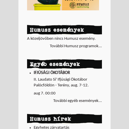
Humusz események
A közeljövőben nincs Humusz esemény.
További Humusz programok...
Egyéb események
IFJÚSÁGI ÖKOTÁBOR
II. Laudato Si' Ifjúsági Ökotábor
Palócföldön - Terény, aug. 7-12.
aug 7. 00:00
További egyéb események...
Humusz hírek
Egyhetes zárvatartás