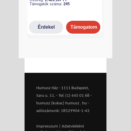
Humusz Ház - 1111 Budapest,
Saru u. 11. - Tel: (1) 445 01 68 -
humusz (kukac) humusz . hu -
adószámunk: 18529904-1-43
Impresszum
|
Adatvédelmi