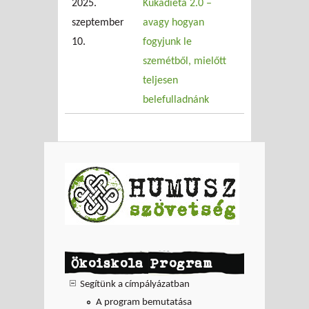
2025.
Kukadiéta 2.0 –
szeptember
avagy hogyan
10.
fogyjunk le
szemétből, mielőtt
teljesen
belefulladnánk
Ökoiskola Program
Segítünk a címpályázatban
A program bemutatása