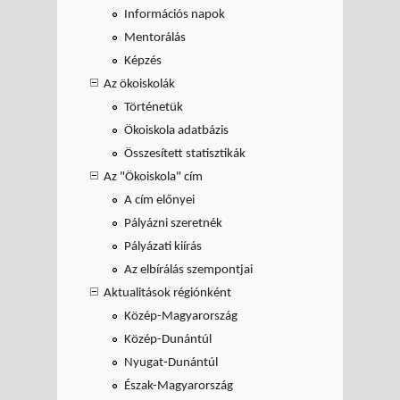
Információs napok
Mentorálás
Képzés
Az ökoiskolák
Történetük
Ökoiskola adatbázis
Összesített statisztikák
Az "Ökoiskola" cím
A cím előnyei
Pályázni szeretnék
Pályázati kiírás
Az elbírálás szempontjai
Aktualitások régiónként
Közép-Magyarország
Közép-Dunántúl
Nyugat-Dunántúl
Észak-Magyarország