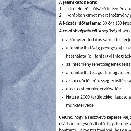
A jelentkezők köre:
1. idén először pályázó intézmény p
2. korábban címet nyert intézmény 
A képzés időtartama:
30 óra (30 kred
A továbbképzés célja
segítséget adni
a környezettudatos szemlélet terj
a fenntarthatóság pedagógiája s
használata (pl. tantárgyi integrác
az intézmény lehetőségeinek feltár
a fenntarthatóságot támogató sze
az innovációs képesség erősítése 
ökoiskolai munkatervkészítés;
Natura 2000 területekkel kapcsola
munkatervébe.
Célunk, hogy a résztvevő képessé vál
reálisan megvalósítható, figyelembe ve
bontható. Lényeges továbbá, hogy a k