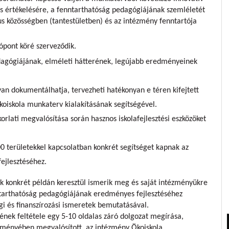
s értékelésére, a fenntarthatóság pedagógiájának szemléletét
 közösségben (tantestületben) és az intézmény fenntartója
pont köré szerveződik.
edagógiájának, elméleti hátterének, legújabb eredményeinek
an dokumentálhatja, tervezheti hatékonyan e téren kifejtett
oiskola munkaterv kialakításának segítségével.
rlati megvalósítása során hasznos iskolafejlesztési eszközöket
0 területekkel kapcsolatban konkrét segítséget kapnak az
ejlesztéséhez.
k konkrét példán keresztül ismerik meg és saját intézményükre
ntarthatóság pedagógiájának eredményes fejlesztéséhez
gi és finanszírozási ismeretek bemutatásával.
nek feltétele egy 5-10 oldalas záró dolgozat megírása,
ézményében megvalósított, az intézmény Ökoiskola