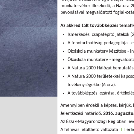
munkatervéhez illeszkedő, a Natura 20
bevonásával megvalósított foglalkozá
Az akkreditált továbbképzés tematik
Ismerkedés, csapatépítő játékok (2
A fenntarthatóság pedagógiája –e
Ökoiskola munkaterv készítése - in
Ökoiskola munkaterv –megvalósítá
A Natura 2000 Hálózat bemutatása
A Natura 2000 területekkel kapcso
tevékenységekbe (6 óra).
A továbbképzés lezárása, értékelés
Amennyiben érdekli a képzés, kérjük,
Jelentkezési határidő:
2016. augusztu
Az Észak-Magyarországi Régióban lév
A felhívás letölthető változata
ITT
érhe