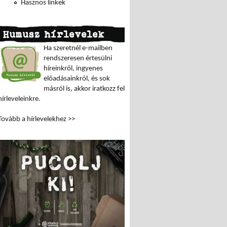
Hasznos linkek
Humusz hírlevelek
Ha szeretnél e-mailben
rendszeresen értesülni
híreinkről, ingyenes
előadásainkról, és sok
másról is, akkor iratkozz fel
hírleveleinkre.
Tovább a hírlevelekhez >>