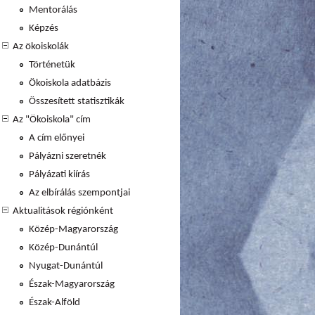
Mentorálás
Képzés
Az ökoiskolák
Történetük
Ökoiskola adatbázis
Összesített statisztikák
Az "Ökoiskola" cím
A cím előnyei
Pályázni szeretnék
Pályázati kiírás
Az elbírálás szempontjai
Aktualitások régiónként
Közép-Magyarország
Közép-Dunántúl
Nyugat-Dunántúl
Észak-Magyarország
Észak-Alföld