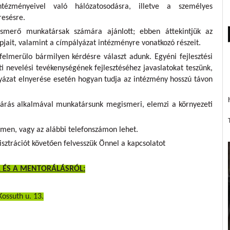
ézményeivel való hálózatosodásra, illetve a személyes
resésre.
smerő munkatársak számára ajánlott; ebben áttekintjük az
jait, valamint a címpályázat intézményre vonatkozó részeit.
elmerülo bármilyen kérdésre választ adunk. Egyéni fejlesztési
ti nevelési tevékenységének fejlesztéséhez javaslatokat teszünk,
ályázat elnyerése esetén hogyan tudja az intézmény hosszú távon
árás alkalmával munkatársunk megismeri, elemzi a környezeti
ímen, vagy az alábbi telefonszámon lehet.
sztrációt követően felvesszük Önnel a kapcsolatot
L ÉS A MENTORÁLÁSRÓL:
Kossuth u. 13.