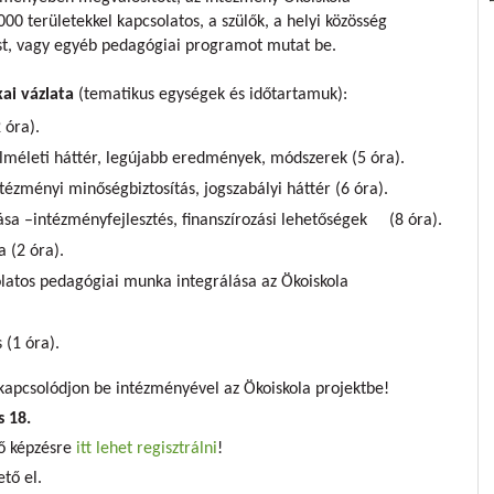
00 területekkel kapcsolatos, a szülők, a helyi közösség
st, vagy egyéb pedagógiai programot mutat be.
ai vázlata
(tematikus egységek és időtartamuk):
 óra).
lméleti háttér, legújabb eredmények, módszerek (5 óra).
tézményi minőségbiztosítás, jogszabályi háttér (6 óra).
sa –intézményfejlesztés, finanszírozási lehetőségek (8 óra).
 (2 óra).
latos pedagógiai munka integrálása az Ökoiskola
 (1 óra).
 kapcsolódjon be intézményével az Ökoiskola projektbe!
s 18.
ő képzésre
itt lehet regisztrálni
!
tő el.