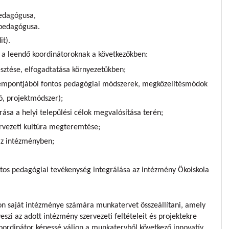
edagógusa,
pedagógusa.
it).
 a leendő koordinátoroknak a következőkben:
esztése, elfogadtatása környezetükben;
zempontjából fontos pedagógiai módszerek, megközelítésmódok
ió, projektmódszer);
ása a helyi települési célok megvalósítása terén;
rvezeti kultúra megteremtése;
az intézményben;
tos pedagógiai tevékenység integrálása az intézmény Ökoiskola
jon saját intézménye számára munkatervet összeállítani, amely
szi az adott intézmény szervezeti feltételeit és projektekre
oordinátor képessé váljon a munkatervből következő innovatív