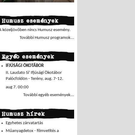
Humusz események
A közeljövőben nincs Humusz esemény.
További Humusz programok...
Egyéb események
IFJÚSÁGI ÖKOTÁBOR
II. Laudato Si' Ifjúsági Ökotábor
Palócföldön - Terény, aug. 7-12.
aug 7. 00:00
További egyéb események...
Humusz hírek
Egyhetes zárvatartás
Műanyagdetox - filmvetítés a