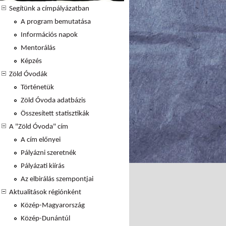
Segítünk a címpályázatban
A program bemutatása
Információs napok
Mentorálás
Képzés
Zöld Óvodák
Történetük
Zöld Óvoda adatbázis
Összesített statisztikák
A "Zöld Óvoda" cím
A cím előnyei
Pályázni szeretnék
Pályázati kiírás
Az elbirálás szempontjai
Aktualitások régiónként
Közép-Magyarország
Közép-Dunántúl