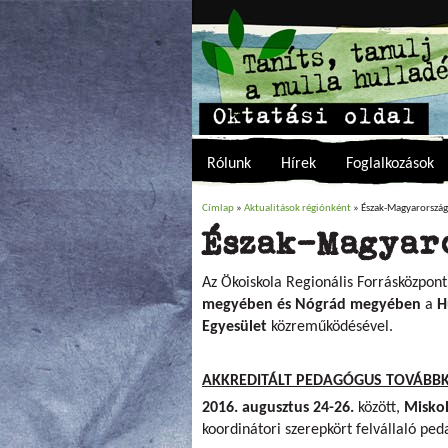
Rólunk
Hírek
Foglalkozások
Címlap
»
Aktualitások régiónként
» Észak-Magyarország
Jelenlegi hely
Észak-Magyar
Az Ökoiskola Regionális Forrásközpon
megyében és Nógrád megyében
a
H
Egyesület
közreműködésével.
AKKREDITÁLT PEDAGÓGUS TOVÁBB
2016. augusztus 24-26.
között,
Misko
koordinátori szerepkört felvállaló p