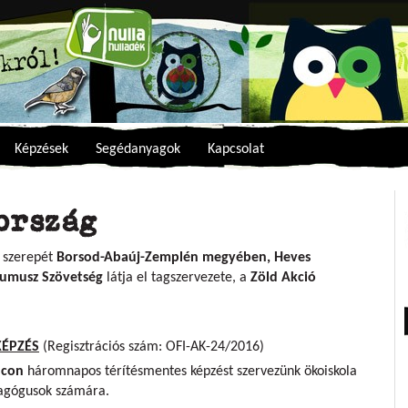
Képzések
Segédanyagok
Kapcsolat
ország
t szerepét
Borsod-Abaúj-Zemplén megyében, Heves
umusz Szövetség
látja el tagszervezete, a
Zöld Akció
KÉPZÉS
(Regisztrációs szám: OFI-AK-24/2016)
lcon
háromnapos térítésmentes képzést szervezünk ökoiskola
edagógusok számára.