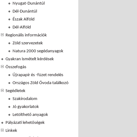
Nyugat-Dunántúl
Dél-Dunántúl
Észak Alföld
Dél-Alföld
Regionális információk
Zöld szervezetek
Natura 2000 segédanyagok
Gyakran ismételt kérdések
Összefogás
Újrapapír és -füzet rendelés
Országos Zöld Óvoda találkozó
Segédletek
Szakirodalom
Jó gyakorlatok
Letölthető anyagok
Pályázati lehetőségek
Linkek