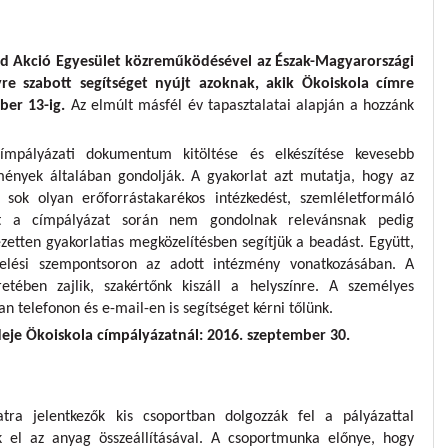
ld Akció Egyesület közreműködésével az Észak-Magyarországi
re szabott segítséget nyújt azoknak, akik Ökoiskola címre
ber 13-ig.
Az elmúlt másfél év tapasztalatai alapján a hozzánk
címpályázati dokumentum kitöltése és elkészítése kevesebb
zmények általában gondolják. A gyakorlat azt mutatja, hogy az
sok olyan erőforrástakarékos intézkedést, szemléletformáló
et a címpályázat során nem gondolnak relevánsnak pedig
ezetten gyakorlatias megközelítésben segítjük a beadást. Együtt,
elési szempontsoron az adott intézmény vonatkozásában. A
etében zajlik, szakértőnk kiszáll a helyszínre. A személyes
an telefonon és e-mail-en is segítséget kérni tőlünk.
eje Ökoiskola címpályázatnál: 2016. szeptember 30.
tra jelentkezők kis csoportban dolgozzák fel a pályázattal
k el az anyag összeállításával. A csoportmunka előnye, hogy