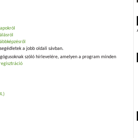
napokról
álásról
vábbképzésről
segédletek a jobb oldali sávban.
agógusoknak szóló hírlevelére, amelyen a program minden
regisztráció
4.)