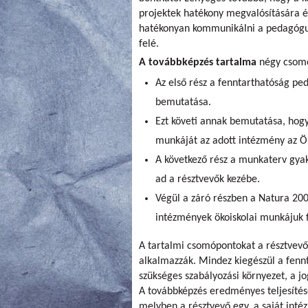
projektek hatékony megvalósítására é
hatékonyan kommunikálni a pedagógus
felé.
A továbbképzés tartalma
négy csomó
Az első rész a fenntarthatóság p
bemutatása.
Ezt követi annak bemutatása, hogy
munkáját az adott intézmény az Ök
A következő rész a munkaterv gyako
ad a résztvevők kezébe.
Végül a záró részben a Natura 200
intézmények ökoiskolai munkájuk f
A tartalmi csomópontokat a résztvevő
alkalmazzák. Mindez kiegészül a fen
szükséges szabályozási környezet, a jo
A továbbképzés eredményes teljesítésé
melyben a résztvevő egy, a saját int