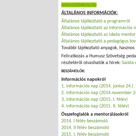
www.zoldakcio.hu
ÁLTALÁNOS INFORMÁCIÓK:
Általános tájékoztató a programról
Általános tájékoztató az információs 
Általános tájékoztató az iskola mentor
Általános tájékoztató a pedagógus to
További tájékoztató anyagok, hasznos 
Feliratkozás a Humusz Szövetség ped
részletéről olvashatók a hírek:
Saláta 
BESZÁMOLÓK:
Információs napokról
1. információs nap (2014. június 24.)
2. információs nap (2014.november 2
3. információs nap (2015. I. félév)
4. információs nap (2015. II. félév)
Összefoglalók a mentorálásokról
2014. I félév beszámoló
2014. II félév beszámoló
2015. I. félév beszámoló