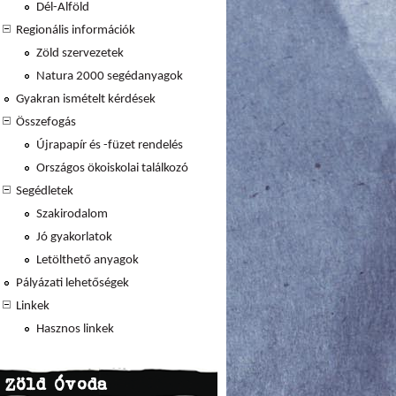
Dél-Alföld
Regionális információk
Zöld szervezetek
Natura 2000 segédanyagok
Gyakran ismételt kérdések
Összefogás
Újrapapír és -füzet rendelés
Országos ökoiskolai találkozó
Segédletek
Szakirodalom
Jó gyakorlatok
Letölthető anyagok
Pályázati lehetőségek
Linkek
Hasznos linkek
Zöld Óvoda