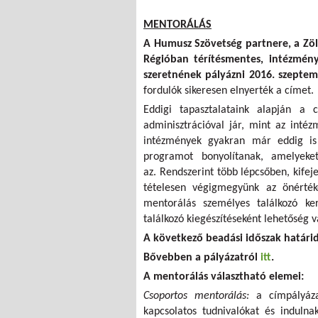
MENTORÁLÁS
A Humusz Szövetség partnere, a Zö
Régióban térítésmentes, intézmény
szeretnének pályázni 2016. szeptem
fordulók sikeresen elnyerték a címet.
Eddigi tapasztalataink alapján a 
adminisztrációval jár, mint az inté
intézmények gyakran már eddig is 
programot bonyolítanak, amelyek
az. Rendszerint több lépcsőben, kifej
tételesen végigmegyünk az önérték
mentorálás személyes találkozó ker
találkozó kiegészítéseként lehetőség v
A következő beadási időszak határid
Bővebben a pályázatról
itt
.
A mentorálás választható elemei:
Csoportos mentorálás:
a címpályáza
kapcsolatos tudnivalókat és indulna