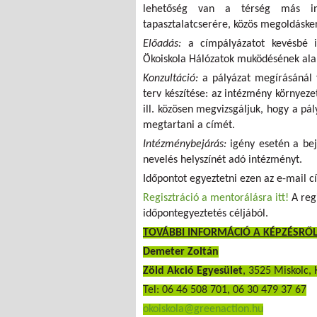
lehetőség van a térség más int
tapasztalatcserére, közös megoldáske
Előadás:
a címpályázatot kevésbé i
Ökoiskola Hálózatok muködésének alap
Konzultáció:
a pályázat megírásánál f
terv készítése: az intézmény környeze
ill. közösen megvizsgáljuk, hogy a p
megtartani a címét.
Intézménybejárás:
igény esetén a bej
nevelés helyszínét adó intézményt.
Időpontot egyeztetni ezen az e-mail c
Regisztráció a mentorálásra itt!
A regi
időpontegyeztetés céljából.
TOVÁBBI INFORMÁCIÓ A KÉPZÉSRŐ
Demeter Zoltán
Zöld Akció Egyesület
, 3525 Miskolc, 
Tel: 06 46 508 701, 06 30 479 37 67
okoiskola@greenaction.hu