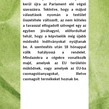
kerül újra az Parlament elé végső
szavazásra. Tekintve, hogy a májusi
választások nyomán a testület
összetétele változott, az nem köteles
a tavasszal elfogadott szöveget egy az
egyben jóváhagyni, előfordulhat
tehát, hogy a képviselők még újabb
módosító indítványokat nyújtanak
be. A szentesítés után 18 hónappal
válik hatályossá a rendelet.
Mindazokra a cégekre vonatkozik
majd, amelyek az EU területén
működnek, vagy amelyek az EU-ba
csomagolóanyagokat, illetve
csomagolt termékeket hoznak be.