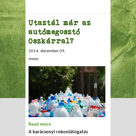
Utaztál már az
autómegosztó
Oszkárral?
2014. december 09.
mese
Read more
about Utaztál már az autómegosztó
A karácsonyi rokonlátogatás
Oszkárral?