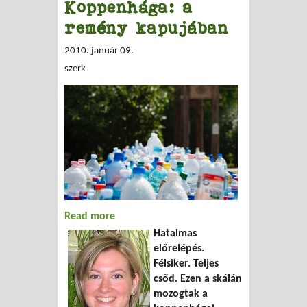
Koppenhága: a
remény kapujában
2010. január 09.
szerk
Read more
about Koppenhága: a remény kapujában
Hatalmas
előrelépés.
Félsiker. Teljes
csőd. Ezen a skálán
mozogtak a