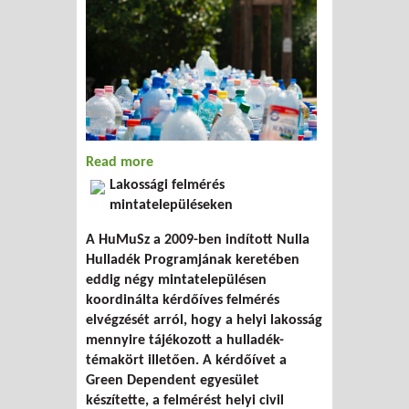
Read more
about Ki mit tud?
Lakossági felmérés
mintatelepüléseken
A HuMuSz a 2009-ben indított Nulla
Hulladék Programjának keretében
eddig négy mintatelepülésen
koordinálta kérdőíves felmérés
elvégzését arról, hogy a helyi lakosság
mennyire tájékozott a hulladék-
témakört illetően. A kérdőívet a
Green Dependent egyesület
készítette, a felmérést helyi civil