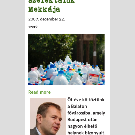
szelektálók
Mekkája
2009. december 22.
szerk
Read more
about Keszthely, a hulladék-szelektálók
Öt éve költöztünk
Mekkája
a Balaton
fővárosába, amely
Budapest után
nagyon élhető
helynek bizonyult.