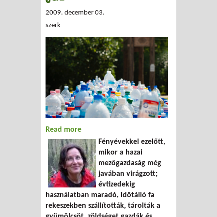
2009. december 03.
szerk
Read more
about Ha a rekesz körbe jár
Fényévekkel ezelőtt,
mikor a hazai
mezőgazdaság még
javában virágzott;
évtizedekig
használatban maradó, időtálló fa
rekeszekben szállították, tárolták a
gyümölcsöt, zöldséget gazdák és