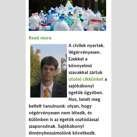
Read more
about Fel! Támadunk!
A civilek nyertek.
Végérvényesen.
Ezekkel a
könnyelmű
szavakkal zártuk
utolsó cikkünket
a
sajóbábonyi
égetők ügyében.
Nos, ismét meg
kellett tanulnunk: olyan, hogy
végérvényesen nem létezik, és
különben is az égetők osztódással
szaporodnak. Sajóbábonyi
élménybeszámolónk következik.