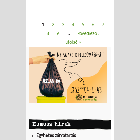
Oldalak
1
2
3
4
5
6
7
8
9
…
következő ›
utolsó »
Humusz hírek
Egyhetes zárvatartás