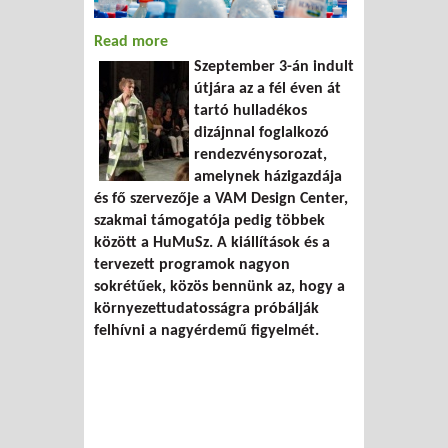
Read more
about Szemétvilág – Öko-Design Fesztivál
Szeptember 3-án indult
útjára az a fél éven át
tartó hulladékos
dizájnnal foglalkozó
rendezvénysorozat,
amelynek házigazdája
és fő szervezője a VAM Design Center,
szakmai támogatója pedig többek
között a HuMuSz. A kiállítások és a
tervezett programok nagyon
sokrétűek, közös bennünk az, hogy a
környezettudatosságra próbálják
felhívni a nagyérdemű figyelmét.