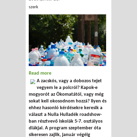
szerk
Read more
about Játsszunk nulla hulladékosat!
A zacskós, vagy a dobozos tejet
vegyem le a polcról? Kapok-e
mogyorót az Ökomatától, vagy még
sokat kell okosodnom hozzá? Ilyen és
ehhez hasonló kérdésekre keresik a
választ a Nulla Hulladék roadshow-
ban résztvevő iskolák 5-7. osztályos
diákjai. A program szeptember óta
sikeresen zajlik, január végéig