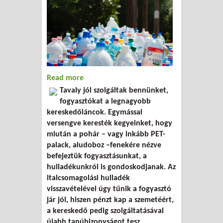
Read more
about Üzlet az utolsó cseppen túl
Tavaly jól szolgáltak bennünket,
fogyasztókat a legnagyobb
kereskedőláncok. Egymással
versengve keresték kegyeinket, hogy
miután a pohár – vagy inkább PET-
palack, aludoboz –fenekére nézve
befejeztük fogyasztásunkat, a
hulladékunkról is gondoskodjanak. Az
italcsomagolási hulladék
visszavételével úgy tűnik a fogyasztó
jár jól, hiszen pénzt kap a szemetéért,
a kereskedő pedig szolgáltatásával
újabb tanúbizonyságot tesz