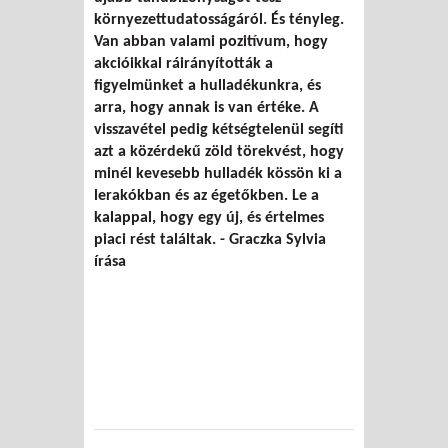
környezettudatosságáról. És tényleg.
Van abban valami pozitívum, hogy
akcióikkal ráirányították a
figyelmünket a hulladékunkra, és
arra, hogy annak is van értéke. A
visszavétel pedig kétségtelenül segíti
azt a közérdekű zöld törekvést, hogy
minél kevesebb hulladék kössön ki a
lerakókban és az égetőkben. Le a
kalappal, hogy egy új, és értelmes
piaci rést találtak. -
Graczka Sylvia
írása