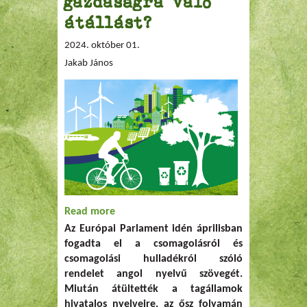
gazdaságra való
átállást?
2024. október 01.
Jakab János
Read more
about Mennyiben fogja elősegíteni a
Az Európai Parlament idén áprilisban
csomagolásról és csomagolási
fogadta el a csomagolásról és
hulladékról szóló EU-rendelet (PPWR) a
csomagolási hulladékról szóló
körforgásos gazdaságra való átállást?
rendelet angol nyelvű szövegét.
Miután átültették a tagállamok
hivatalos nyelveire, az ősz folyamán