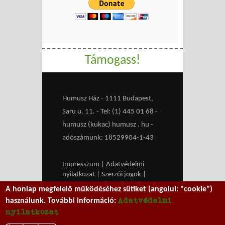
Támogass!
Humusz Ház - 1111 Budapest,
Saru u. 11. - Tel: (1) 445 01 68 -
humusz (kukac) humusz . hu -
adószámunk: 18529904-1-43
Impresszum
|
Adatvédelmi
nyilatkozat
|
Szerzői jogok
|
Médiaajánlat
|
RSS
|
HU
|
EN
|
A honlap megfelelő működéséhez sütiket (angolul: "cookie")
belépés
Adatvédelmi
használunk. További információ:
We work with
MXGuarddog
to
nyilatkozat
prevent spam.