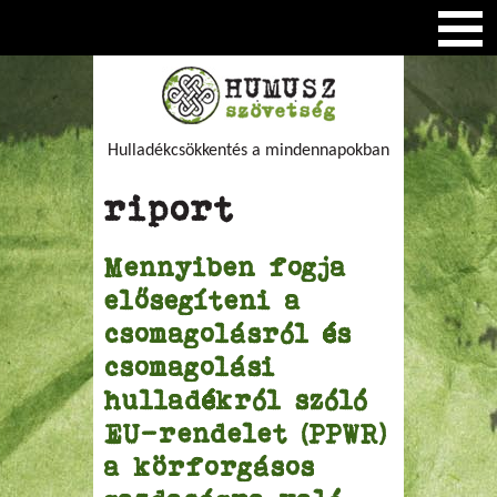
Hulladékcsökkentés a mindennapokban
riport
Mennyiben fogja
elősegíteni a
csomagolásról és
csomagolási
hulladékról szóló
EU-rendelet (PPWR)
a körforgásos