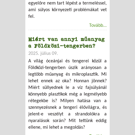
egyelőre nem tart lépést a termeléssel,
ami súlyos környezeti problémákat vet
fel.
Tovább...
Miért van annyi műanyag
a Földközi-tengerben?
2025. július 09.
A világ óceánjai és tengerei közül a
Földközi-tengerben úszik arányosan a
legtöbb műanyag és mikroplasztik. Mi
lehet ennek az oka? Honnan jönnek?
Miért süllyednek le a víz fajsúlyánál
könnyebb plasztikok még a legmélyebb
rétegekbe is? Milyen hatása van a
szennyezésnek a tengeri élővilágra, és
jelent-e veszélyt a strandolókra a
nyaralások során? Mit tettünk eddig
ellene, mi lehet a megoldás?