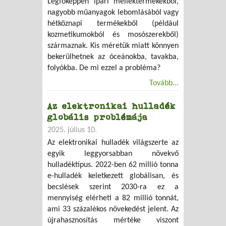
Legfőképpen ipari melléktermékekből,
nagyobb műanyagok lebomlásából vagy
hétköznapi termékekből (például
kozmetikumokból és mosószerekből)
származnak. Kis méretük miatt könnyen
bekerülhetnek az óceánokba, tavakba,
folyókba. De mi ezzel a probléma?
Tovább...
Az elektronikai hulladék
globális problémája
2025. július 10.
Az elektronikai hulladék világszerte az
egyik leggyorsabban növekvő
hulladéktípus. 2022-ben 62 millió tonna
e-hulladék keletkezett globálisan, és
becslések szerint 2030-ra ez a
mennyiség elérheti a 82 millió tonnát,
ami 33 százalékos növekedést jelent. Az
újrahasznosítás mértéke viszont