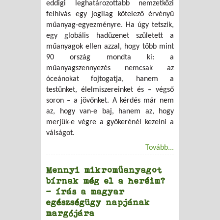
eddigi leghatározottabb nemzetközi
felhívás egy jogilag kötelező érvényű
műanyag-egyezményre. Ha úgy tetszik,
egy globális hadüzenet született a
műanyagok ellen azzal, hogy több mint
90 ország mondta ki: a
műanyagszennyezés nemcsak az
óceánokat fojtogatja, hanem a
testünket, élelmiszereinket és – végső
soron – a jövőnket. A kérdés már nem
az, hogy van-e baj, hanem az, hogy
merjük-e végre a gyökerénél kezelni a
válságot.
Tovább...
Mennyi mikroműanyagot
bírnak még el a heréim?
– írás a magyar
egészségügy napjának
margójára