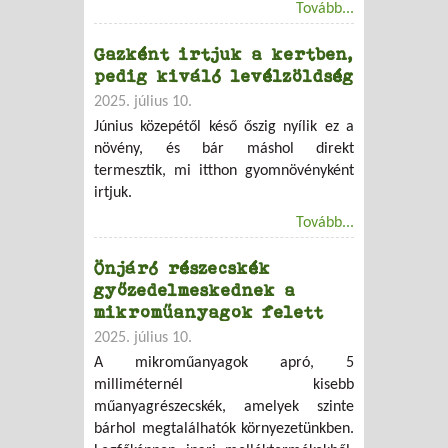
Tovább...
Gazként irtjuk a kertben,
pedig kiváló levélzöldség
2025. július 10.
Június közepétől késő őszig nyílik ez a
növény, és bár máshol direkt
termesztik, mi itthon gyomnövényként
irtjuk.
Tovább...
Önjáró részecskék
győzedelmeskednek a
mikroműanyagok felett
2025. július 10.
A mikroműanyagok apró, 5
milliméternél kisebb
műanyagrészecskék, amelyek szinte
bárhol megtalálhatók környezetünkben.