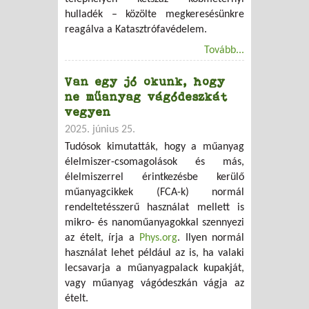
hulladék – közölte megkeresésünkre
reagálva a Katasztrófavédelem.
Tovább...
Van egy jó okunk, hogy
ne műanyag vágódeszkát
vegyen
2025. június 25.
Tudósok kimutatták, hogy a műanyag
élelmiszer-csomagolások és más,
élelmiszerrel érintkezésbe kerülő
műanyagcikkek (FCA-k) normál
rendeltetésszerű használat mellett is
mikro- és nanoműanyagokkal szennyezi
az ételt, írja a
Phys.org
. Ilyen normál
használat lehet például az is, ha valaki
lecsavarja a műanyagpalack kupakját,
vagy műanyag vágódeszkán vágja az
ételt.