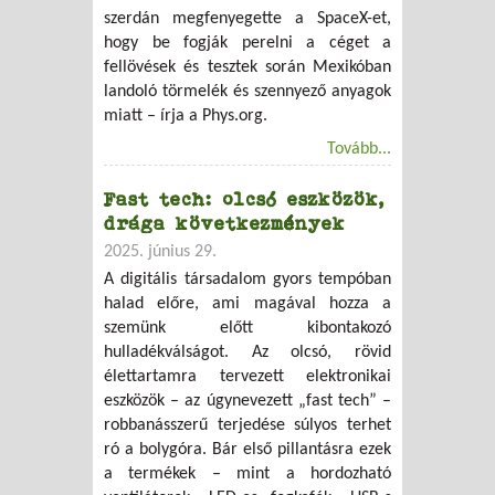
szerdán megfenyegette a SpaceX-et,
hogy be fogják perelni a céget a
fellövések és tesztek során Mexikóban
landoló törmelék és szennyező anyagok
miatt – írja a Phys.org.
Tovább...
Fast tech: olcsó eszközök,
drága következmények
2025. június 29.
A digitális társadalom gyors tempóban
halad előre, ami magával hozza a
szemünk előtt kibontakozó
hulladékválságot.
Az olcsó, rövid
élettartamra tervezett elektronikai
eszközök – az úgynevezett „fast tech” –
robbanásszerű terjedése súlyos terhet
ró a bolygóra. Bár első pillantásra ezek
a termékek – mint a hordozható