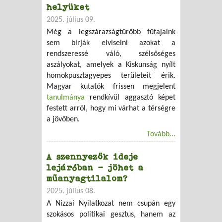
helyüket
2025. július 09.
Még a legszárazságtűrőbb fűfajaink
sem bírják elviselni azokat a
rendszeressé váló, szélsőséges
aszályokat, amelyek a Kiskunság nyílt
homokpusztagyepes területeit érik.
Magyar kutatók frissen megjelent
tanulmánya
rendkívül aggasztó képet
festett arról, hogy mi várhat a térségre
a jövőben.
Tovább...
A szennyezők ideje
lejáróban – jöhet a
műanyagtilalom?
2025. július 08.
A Nizzai Nyilatkozat nem csupán egy
szokásos politikai gesztus, hanem az