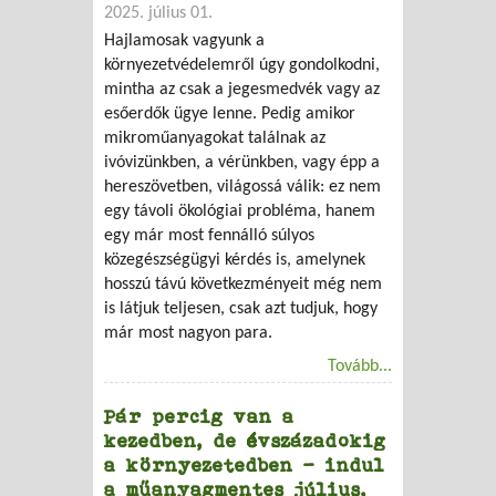
2025. július 01.
Hajlamosak vagyunk a
környezetvédelemről úgy gondolkodni,
mintha az csak a jegesmedvék vagy az
esőerdők ügye lenne. Pedig amikor
mikroműanyagokat találnak az
ivóvizünkben, a vérünkben, vagy épp a
hereszövetben, világossá válik: ez nem
egy távoli ökológiai probléma, hanem
egy már most fennálló súlyos
közegészségügyi kérdés is, amelynek
hosszú távú következményeit még nem
is látjuk teljesen, csak azt tudjuk, hogy
már most nagyon para.
Tovább...
Pár percig van a
kezedben, de évszázadokig
a környezetedben – indul
a műanyagmentes július,