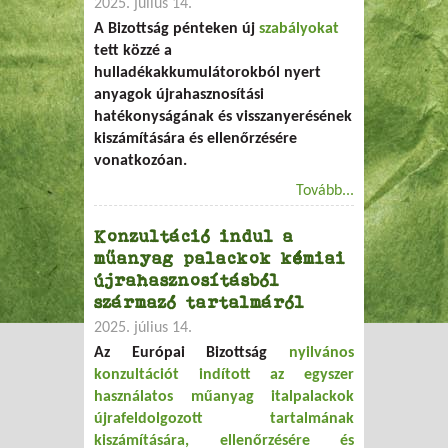
2025. július 14.
A Bizottság pénteken új
szabályokat
tett közzé a
hulladékakkumulátorokból nyert
anyagok újrahasznosítási
hatékonyságának és visszanyerésének
kiszámítására és ellenőrzésére
vonatkozóan.
Tovább...
Konzultáció indul a
műanyag palackok kémiai
újrahasznosításból
származó tartalmáról
2025. július 14.
Az Európai Bizottság
nyilvános
konzultációt indított az egyszer
használatos műanyag italpalackok
újrafeldolgozott tartalmának
kiszámítására, ellenőrzésére és