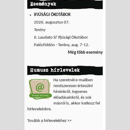
Események
IFJÚSÁGI ÖKOTÁBOR
2026. augusztus 07.
Terény
II. Laudato Si' Ifjúsági Ökotábor
Palócföldön - Terény, aug. 7-12.
Még több esemény
Humusz hírlevelek
Ha szeretnél e-mailben
rendszeresen értesülni
híreinkről, ingyenes
előadásainkról, és sok
másról is, akkor iratkozz fel
hírleveleinkre.
Tovább a hírlevelekhez >>