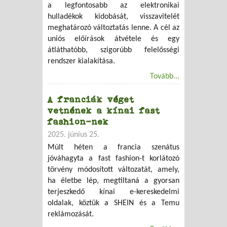
a legfontosabb az elektronikai
hulladékok kidobását, visszavitelét
meghatározó változtatás lenne. A cél az
uniós előírások átvétele és egy
átláthatóbb, szigorúbb felelősségi
rendszer kialakítása.
Tovább...
A franciák véget
vetnének a kínai fast
fashion-nek
2025. június 25.
Múlt héten a francia szenátus
jóváhagyta a fast fashion-t korlátozó
törvény módosított változatát, amely,
ha életbe lép, megtiltaná a gyorsan
terjeszkedő kínai e-kereskedelmi
oldalak, köztük a SHEIN és a Temu
reklámozását.