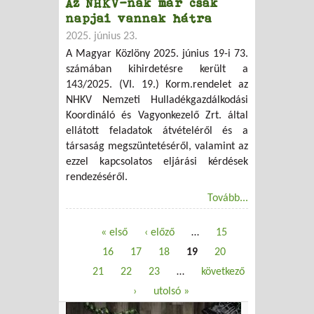
Az NHKV-nak már csak
napjai vannak hátra
2025. június 23.
A Magyar Közlöny 2025. június 19-i 73.
számában kihirdetésre került a
143/2025. (VI. 19.) Korm.rendelet az
NHKV Nemzeti Hulladékgazdálkodási
Koordináló és Vagyonkezelő Zrt. által
ellátott feladatok átvételéről és a
társaság megszüntetéséről, valamint az
ezzel kapcsolatos eljárási kérdések
rendezéséről.
Tovább...
Oldalak
« első
‹ előző
…
15
16
17
18
19
20
21
22
23
…
következő
›
utolsó »