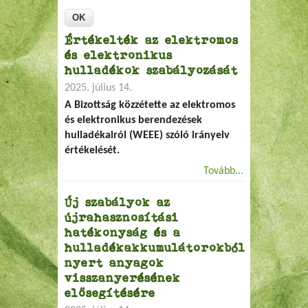
Értékelték az elektromos
és elektronikus
hulladékok szabályozását
2025. július 14.
A Bizottság közzétette az elektromos
és elektronikus berendezések
hulladékairól (WEEE) szóló irányelv
értékelését.
Tovább...
Új szabályok az
újrahasznosítási
hatékonyság és a
hulladékakkumulátorokból
nyert anyagok
visszanyerésének
elősegítésére