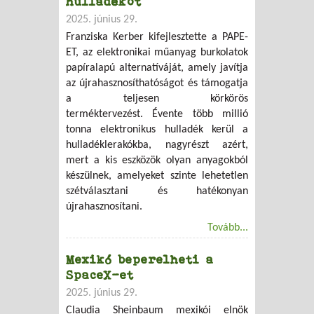
hulladékot
2025. június 29.
Franziska Kerber kifejlesztette a PAPE-
ET, az elektronikai műanyag burkolatok
papíralapú alternatíváját, amely javítja
az újrahasznosíthatóságot és támogatja
a teljesen körkörös
terméktervezést.
Évente több millió
tonna elektronikus hulladék kerül a
hulladéklerakókba, nagyrészt azért,
mert a kis eszközök olyan anyagokból
készülnek, amelyeket szinte lehetetlen
szétválasztani és hatékonyan
újrahasznosítani.
Tovább...
Mexikó beperelheti a
SpaceX-et
2025. június 29.
Claudia Sheinbaum mexikói elnök