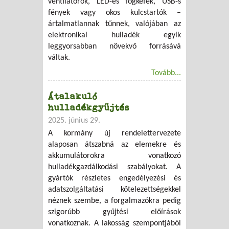
ventilátorok, LED-es fogkefék, USB-s
fények vagy okos kulcstartók –
ártalmatlannak tűnnek, valójában az
elektronikai hulladék egyik
leggyorsabban növekvő forrásává
váltak.
Tovább...
Átalakuló
hulladékgyűjtés
2025. június 29.
A kormány új rendelettervezete
alaposan átszabná az elemekre és
akkumulátorokra vonatkozó
hulladékgazdálkodási szabályokat. A
gyártók részletes engedélyezési és
adatszolgáltatási kötelezettségekkel
néznek szembe, a forgalmazókra pedig
szigorúbb gyűjtési előírások
vonatkoznak. A lakosság szempontjából