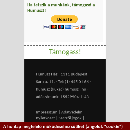
Ha tetszik a munkánk, támogasd a
Humuszt!
Támogass!
Humusz Ház - 1111 Budapest,
Saru u. 11. - Tel: (1) 445 01 68 -
humusz (kukac) humusz . hu -
adószámunk: 18529904-1-43
Impresszum
|
Adatvédelmi
nyilatkozat
|
Szerzői jogok
|
Médiaajánlat
|
RSS
|
HU
|
EN
|
A honlap megfelelő működéséhez sütiket (angolul: "cookie")
belépés