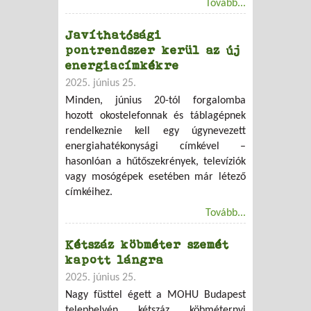
Tovább...
Javíthatósági
pontrendszer kerül az új
energiacímkékre
2025. június 25.
Minden, június 20-tól forgalomba
hozott okostelefonnak és táblagépnek
rendelkeznie kell egy úgynevezett
energiahatékonysági címkével –
hasonlóan a hűtőszekrények, televíziók
vagy mosógépek esetében már létező
címkéihez.
Tovább...
Kétszáz köbméter szemét
kapott lángra
2025. június 25.
Nagy füsttel égett a MOHU Budapest
telephelyén kétszáz köbméternyi