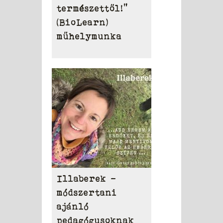
természettől!”
(BioLearn)
műhelymunka
Illaberek -
módszertani
ajánló
pedagógusoknak