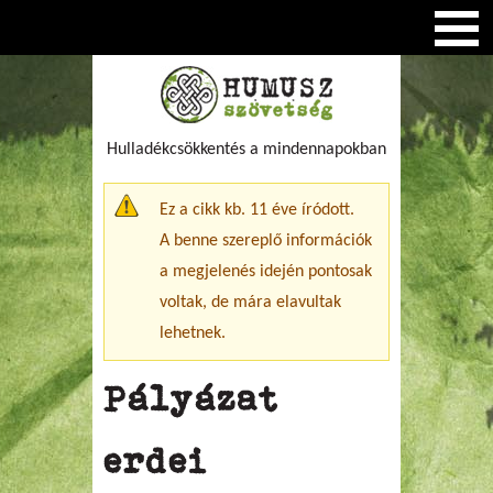
Hulladékcsökkentés a mindennapokban
Figyelmeztető üzenet
Ez a cikk kb. 11 éve íródott.
A benne szereplő információk
a megjelenés idején pontosak
voltak, de mára elavultak
lehetnek.
Pályázat
erdei