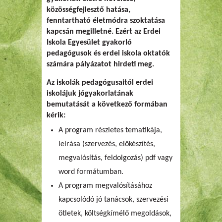
közösségfejlesztő hatása,
fenntartható életmódra szoktatása
kapcsán megilletné. Ezért az Erdei
Iskola Egyesület gyakorló
pedagógusok és erdei iskola oktatók
számára pályázatot hirdeti meg.
Az iskolák pedagógusaitól erdei
iskolájuk jógyakorlatának
bemutatását a következő formában
kérik:
A program részletes tematikája,
leírása (szervezés, előkészítés,
megvalósítás, feldolgozás) pdf vagy
word formátumban.
A program megvalósításához
kapcsolódó jó tanácsok, szervezési
ötletek, költségkímélő megoldások,