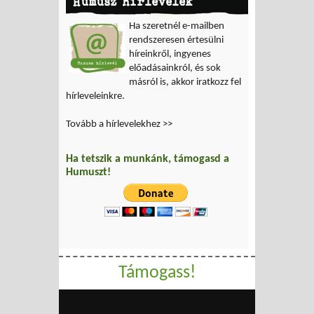
Humusz hírlevelek
Ha szeretnél e-mailben
rendszeresen értesülni
híreinkről, ingyenes
előadásainkról, és sok
másról is, akkor iratkozz fel
hírleveleinkre.
Tovább a hírlevelekhez >>
Ha tetszik a munkánk, támogasd a
Humuszt!
Támogass!