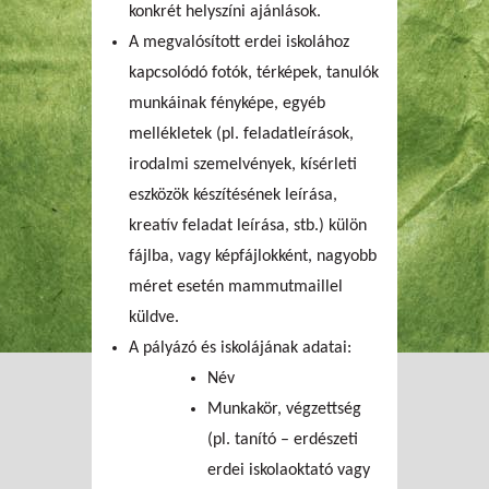
konkrét helyszíni ajánlások.
A megvalósított erdei iskolához
kapcsolódó fotók, térképek, tanulók
munkáinak fényképe, egyéb
mellékletek (pl. feladatleírások,
irodalmi szemelvények, kísérleti
eszközök készítésének leírása,
kreatív feladat leírása, stb.) külön
fájlba, vagy képfájlokként, nagyobb
méret esetén mammutmaillel
küldve.
A pályázó és iskolájának adatai:
Név
Munkakör, végzettség
(pl. tanító – erdészeti
erdei iskolaoktató vagy