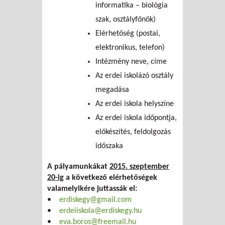
informatika – biológia
szak, osztályfőnök)
Elérhetőség (postai,
elektronikus, telefon)
Intézmény neve, címe
Az erdei iskolázó osztály
megadása
Az erdei iskola helyszíne
Az erdei iskola időpontja,
előkészítés, feldolgozás
időszaka
A pályamunkákat
2015. szeptember
20-ig
a következő elérhetőségek
valamelyikére juttassák el:
•
erdiskegy@gmail.com
•
erdeiiskola@erdiskegy.hu
•
eva.boros@freemail.hu