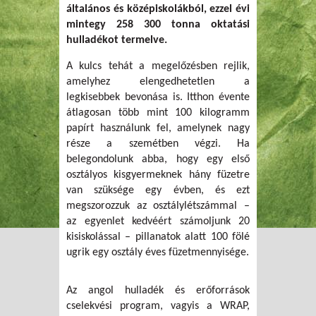
általános és középiskolákból, ezzel évi
mintegy 258 300 tonna oktatási
hulladékot termelve.
A kulcs tehát a megelőzésben rejlik,
amelyhez elengedhetetlen a
legkisebbek bevonása is. Itthon évente
átlagosan több mint 100 kilogramm
papírt használunk fel, amelynek nagy
része a szemétben végzi. Ha
belegondolunk abba, hogy egy első
osztályos kisgyermeknek hány füzetre
van szüksége egy évben, és ezt
megszorozzuk az osztálylétszámmal –
az egyenlet kedvéért számoljunk 20
kisiskolással – pillanatok alatt 100 fölé
ugrik egy osztály éves füzetmennyisége.
Az angol hulladék és erőforrások
cselekvési program, vagyis a WRAP,