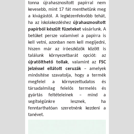
tonna újrahasznosított papírral nem
kevesebb, mint 17 fát menthetünk meg
a kivágástól. A legkézenfekvőbb tehát,
ha az iskolakezdéshez
újrahasznosított
papírból készült füzeteket
vásárlunk. A
betűket persze valamivel a papírra is
kell vetni, azonban nem kell megijedni,
hiszen már az íróeszközök között is
találunk környezetbarát opciót: az
újratölthető tollak
, valamint az
FSC
jelzéssel ellátott ceruzák
– amelyek
minősítése szavatolja, hogy a termék
megfelel a környezettudatos és
társadalmilag felelős termelés és
gyártás feltételeinek – mind a
segítségünkre lesznek, ha
fenntarthatóan szeretnénk kezdeni a
tanévet.