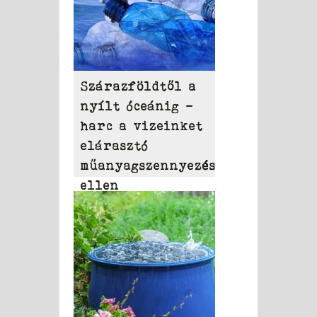
Szárazföldtől a
nyílt óceánig –
harc a vizeinket
elárasztó
műanyagszennyezés
ellen