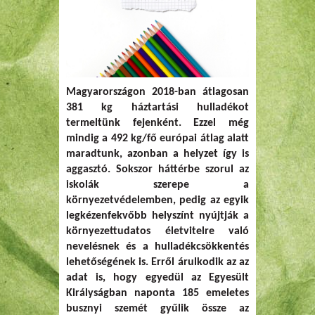
Magyarországon 2018-ban átlagosan
381 kg háztartási hulladékot
termeltünk fejenként. Ezzel még
mindig a 492 kg/fő európai átlag alatt
maradtunk, azonban a helyzet így is
aggasztó. Sokszor háttérbe szorul az
iskolák szerepe a
környezetvédelemben, pedig az egyik
legkézenfekvőbb helyszínt nyújtják a
környezettudatos életvitelre való
nevelésnek és a hulladékcsökkentés
lehetőségének is. Erről árulkodik az az
adat is, hogy egyedül az Egyesült
Királyságban naponta 185 emeletes
busznyi szemét gyűlik össze az