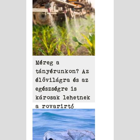
Méreg a
tányérunkon? Az
élővilágra és az
egészségre is
károsak lehetnek
a rovarirtó
szerek