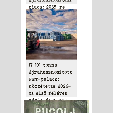
újrahasznosítási
piaca: 2035-re
elérheti a 31,95
milliárd dollárt
17 101 tonna
újrahasznosított
PET-palack:
Közzétette 2026-
os első féléves
mérlegét a PET
to PET