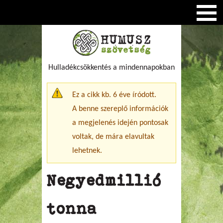
Hulladékcsökkentés a mindennapokban
Figyelmeztető üzenet
Ez a cikk kb. 6 éve íródott.
A benne szereplő információk
a megjelenés idején pontosak
voltak, de mára elavultak
lehetnek.
Negyedmillió
tonna