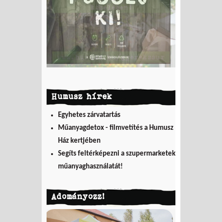
Humusz hírek
Egyhetes zárvatartás
Műanyagdetox - filmvetítés a Humusz
Ház kertjében
Segíts feltérképezni a szupermarketek
műanyaghasználatát!
Adományozz!