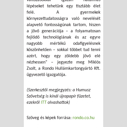
változásokkal igazán hatalmas
lépéseket tehetünk egy tisztább élet
felé. A gyermekek
környezettudatosságra való nevelését
alapvető fontosságúnak tartom, hiszen
a jövő generációja – a folyamatosan
fejlődő technológiának és az egyre
nagyobb mértékű odafigyelésnek
köszönhetően – sokkal többet tud tenni
azért, hogy egy zöldebb jövő elé
nézhessen” – jegyezte meg Miklós
Zsolt, a Rondo Hullámkartongyártó Kft.
ügyvezető igazgatója.
(Szerkesztői megjegyzés: a Humusz
Szövetség is kínál újrapapír füzetet,
ezekről
ITT
olvashattok)
Szöveg és képek forrása:
rondo.co.hu