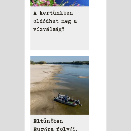
A kertünkben
oldódhat meg a
vízválság?
Eltűnőben
Európa folyói,