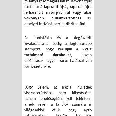
műanyagcsomagolásokat
. Bevonhatjuk
őket már
átlapozott újságpapírral, újra
felhasznált natúrpapírral vagy akár
vékonyabb hullámkartonnal
is,
amelyet kedvünk szerint díszíthetünk.
Az iskolatáska és a kiegészítők
kiválasztásánál pedig a legfontosabb
szempont, hogy
kerüljük a PVC-t
tartalmazó darabokat
, hiszen
előállításuk nagyon káros hatással van
környezetünkre.
„Úgy vélem, az iskolai hulladék
visszaszorítására nem kihívásként,
hanem lehetőségként kell tekinteni,
amely révén a tanulók számára is
világosabbá válik, hogy apró