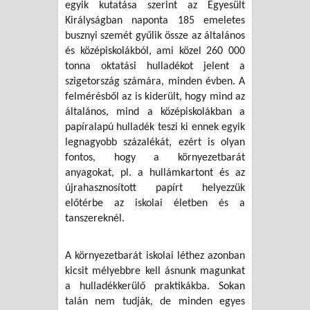
egyik kutatása szerint az Egyesült
Királyságban naponta 185 emeletes
busznyi szemét gyűlik össze az általános
és középiskolákból, ami közel 260 000
tonna oktatási hulladékot jelent a
szigetország számára, minden évben. A
felmérésből az is kiderült, hogy mind az
általános, mind a középiskolákban a
papíralapú hulladék teszi ki ennek egyik
legnagyobb százalékát, ezért is olyan
fontos, hogy a környezetbarát
anyagokat, pl. a hullámkartont és az
újrahasznosított papírt helyezzük
előtérbe az iskolai életben és a
tanszereknél.
A környezetbarát iskolai léthez azonban
kicsit mélyebbre kell ásnunk magunkat
a hulladékkerülő praktikákba. Sokan
talán nem tudják, de minden egyes