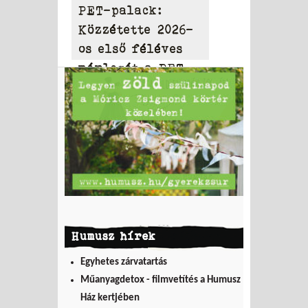
PET-palack:
Közzétette 2026-
os első féléves
mérlegét a PET
to PET
Humusz hírek
Egyhetes zárvatartás
Műanyagdetox - filmvetítés a Humusz
Ház kertjében