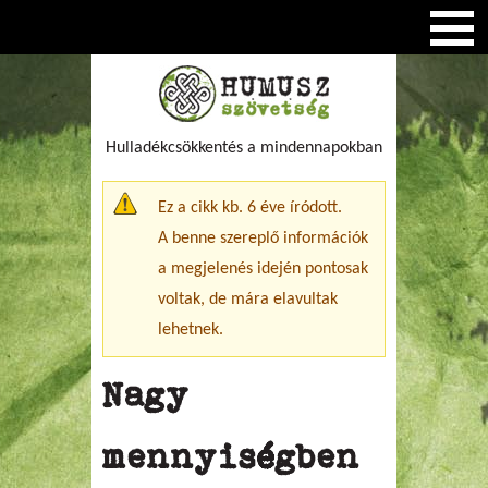
Hulladékcsökkentés a mindennapokban
Figyelmeztető üzenet
Ez a cikk kb. 6 éve íródott.
A benne szereplő információk
a megjelenés idején pontosak
voltak, de mára elavultak
lehetnek.
Nagy
mennyiségben