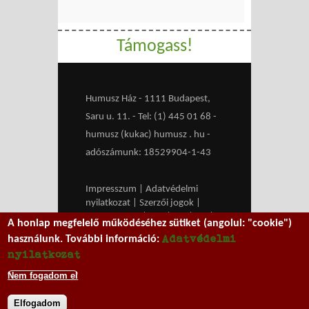
Támogass!
Humusz Ház - 1111 Budapest,
Saru u. 11. - Tel: (1) 445 01 68 -
humusz (kukac) humusz . hu -
adószámunk: 18529904-1-43
Impresszum
|
Adatvédelmi
nyilatkozat
|
Szerzői jogok
|
Médiaajánlat
|
RSS
|
HU
|
EN
|
A honlap megfelelő működéséhez sütiket (angolul: "cookie")
belépés
Adatvédelmi
használunk. További információ:
We work with
MXGuarddog
to
nyilatkozat
prevent spam.
Nem fogadom el
Elfogadom