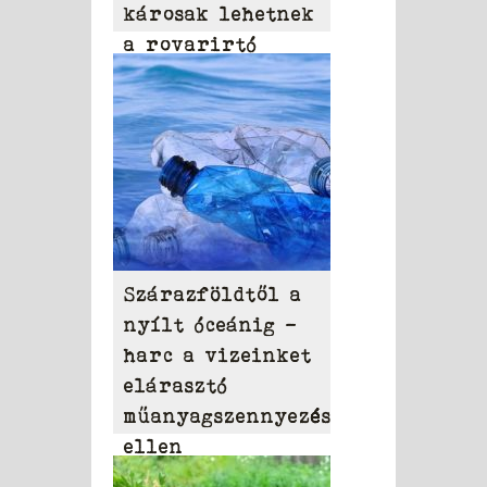
károsak lehetnek
a rovarirtó
szerek
Szárazföldtől a
nyílt óceánig –
harc a vizeinket
elárasztó
műanyagszennyezés
ellen