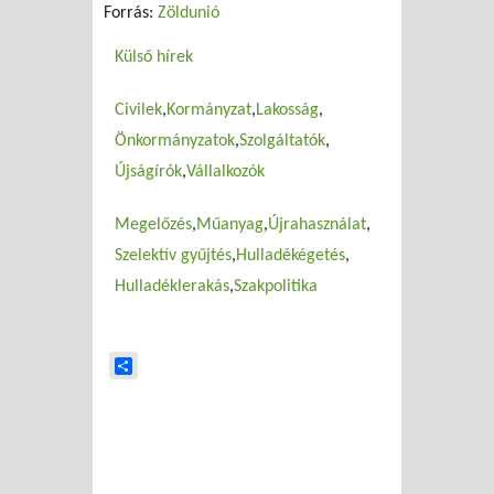
Forrás:
Zöldunió
Külső hírek
Civilek
Kormányzat
Lakosság
Önkormányzatok
Szolgáltatók
Újságírók
Vállalkozók
Megelőzés
Műanyag
Újrahasználat
Szelektív gyűjtés
Hulladékégetés
Hulladéklerakás
Szakpolitika
Share