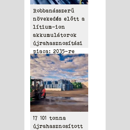
Robbanásszerű
növekedés előtt a
lítium-ion
akkumulátorok
újrahasznosítási
piaca: 2035-re
elérheti a 31,95
milliárd dollárt
17 101 tonna
újrahasznosított