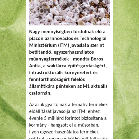
Nagy mennyiségben fordulnak elő a
piacon az Innovációs és Technológiai
Minisztérium (ITM) javaslata szerint
betiltandó, egyszerhasználatos
műanyagtermékek - mondta Boros
Anita, a szaktárca építésgazdaságért,
infrastrukturális környezetért és
fenntarthatóságért felelős
államtitkára pénteken az M1 aktuális
csatornán.
Az áruk gyártóinak alternatív termékek
előállítását javasolja az ITM, ehhez
évente 5 milliárd forintot biztosítana a
kormány - hangzott el a műsorban.
Ilyen egyszerhasználatos termékek