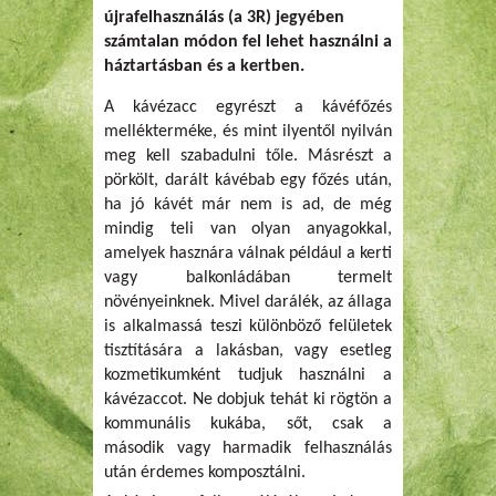
újrafelhasználás (a 3R) jegyében
számtalan módon fel lehet használni a
háztartásban és a kertben.
A kávézacc egyrészt a kávéfőzés
mellékterméke, és mint ilyentől nyilván
meg kell szabadulni tőle. Másrészt a
pörkölt, darált kávébab egy főzés után,
ha jó kávét már nem is ad, de még
mindig teli van olyan anyagokkal,
amelyek hasznára válnak például a kerti
vagy balkonládában termelt
növényeinknek. Mivel darálék, az állaga
is alkalmassá teszi különböző felületek
tisztítására a lakásban, vagy esetleg
kozmetikumként tudjuk használni a
kávézaccot. Ne dobjuk tehát ki rögtön a
kommunális kukába, sőt, csak a
második vagy harmadik felhasználás
után érdemes komposztálni.