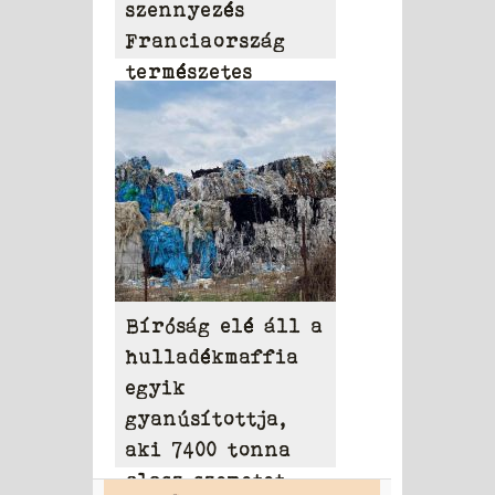
szennyezés
Franciaország
természetes
vizeiben
Bíróság elé áll a
hulladékmaffia
egyik
gyanúsítottja,
aki 7400 tonna
olasz szemetet