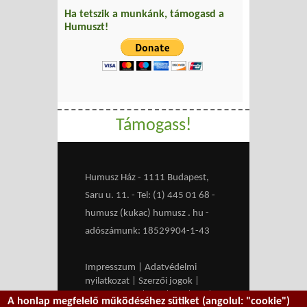
Ha tetszik a munkánk, támogasd a
Humuszt!
Támogass!
Humusz Ház - 1111 Budapest,
Saru u. 11. - Tel: (1) 445 01 68 -
humusz (kukac) humusz . hu -
adószámunk: 18529904-1-43
Impresszum
|
Adatvédelmi
nyilatkozat
|
Szerzői jogok
|
Médiaajánlat
|
RSS
|
HU
|
EN
|
A honlap megfelelő működéséhez sütiket (angolul: "cookie")