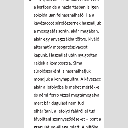
a kertben de a háztartásban is igen
sokoldalúan felhasználható. Ha a
kávézaccot súrolószernek használjuk
a mosogatás során, akár magában,
akár egy anyagzsákba töltve, kiváló
alternatív mosogatószivacsot
kapunk. Használat után nyugodtan
rakjuk a komposztra. Sima
súrolószerként is használhatjuk
mondjuk a konyhapultra. A kávézacc
akár a lefolyóba is mehet mértékkel
és némi forró vízzel megtámogatva,
mert bár dugulást nem tud
elhárítani, a lefolyó faláról el tud
távolítani szennyeződéseket – pont a
granulátum-állaga miatt. A hűtőbe