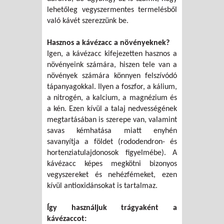
lehetőleg vegyszermentes termelésből
való kávét szerezzünk be.
Hasznos a kávézacc a növényeknek?
Igen, a kávézacc kifejezetten hasznos a
növényeink számára, hiszen tele van a
növények számára könnyen felszívódó
tápanyagokkal. Ilyen a foszfor, a kálium,
a nitrogén, a kalcium, a magnézium és
a kén. Ezen kívül a talaj nedvességének
megtartásában is szerepe van, valamint
savas kémhatása miatt enyhén
savanyítja a földet (rododendron- és
hortenziatulajdonosok figyelmébe). A
kávézacc képes megkötni bizonyos
vegyszereket és nehézfémeket, ezen
kívül antioxidánsokat is tartalmaz.
Így használjuk trágyaként a
kávézaccot: