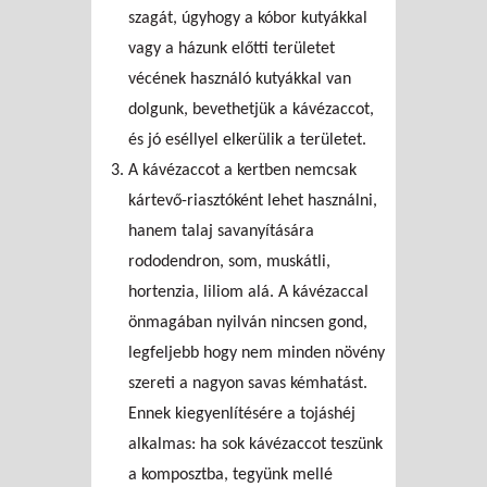
szagát, úgyhogy a kóbor kutyákkal
vagy a házunk előtti területet
vécének használó kutyákkal van
dolgunk, bevethetjük a kávézaccot,
és jó eséllyel elkerülik a területet.
A kávézaccot a kertben nemcsak
kártevő-riasztóként lehet használni,
hanem talaj savanyítására
rododendron, som, muskátli,
hortenzia, liliom alá.
A kávézaccal
önmagában nyilván nincsen gond,
legfeljebb hogy nem minden növény
szereti a nagyon savas kémhatást.
Ennek kiegyenlítésére a tojáshéj
alkalmas: ha sok kávézaccot teszünk
a komposztba, tegyünk mellé