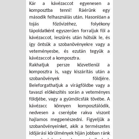
Kár a kávézaccot egyenesen a
komposztba tenni! Ráérünk egy
második felhasználás után. Hasonlóan a
tojás főzővizéhez, folyékony
tápoldatként egyszerűen forraljuk föl a
kávézaccot, leszűrés után hűtsük le, és
így öntsük a szobanövényekre vagy a
veteményesbe, és ezután tegyük a
kávézaccot a komposztra.
Rakhatjuk persze közvetlenül a
komposztra is, vagy kiszárítás után a
szobanövények földjére.
Beleforgathatjuk a virágföldbe vagy a
tavaszi előkészítés során a veteményes
földjébe, vagy a gyümölcsfák tövébe. A
kávézacc könnyen komposztálódik,
nedvesen a cserépbe rakva viszont
hajlamos megpenészedni. Figyeljük a
szobanövényeinket, akik a természetes
időjárási körülmények híján jobban ránk