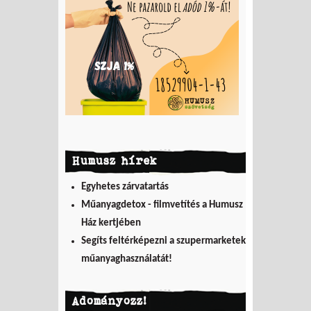
hordott Tamásiba
Humusz hírek
Egyhetes zárvatartás
Műanyagdetox - filmvetítés a Humusz
Ház kertjében
Segíts feltérképezni a szupermarketek
műanyaghasználatát!
Adományozz!