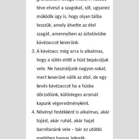
téve elveszi a szagokat, sőt, ugyanez
működik úgy is, hogy olyan tálba
tesszük, amely átvette az étel
szagát, amennyiben az áztatóvízbe
kávézaccot keverünk.
A kávézacc még arra is alkalmas,
hogy a sütés előtt a húst bepácoljuk
vele. Ne használjunk nagyon sokat,
mert keserűvé válik az étel, de egy
kevés kávézaccot ha a húsba
dörzsölünk, különleges aromát
kapunk végeredményként.
Növényi festékként is alkalmas, akár
tojást, akár ruhát, akár hajat
barnítanánk vele – bár ez utóbbi
esetében hamar lekopik.