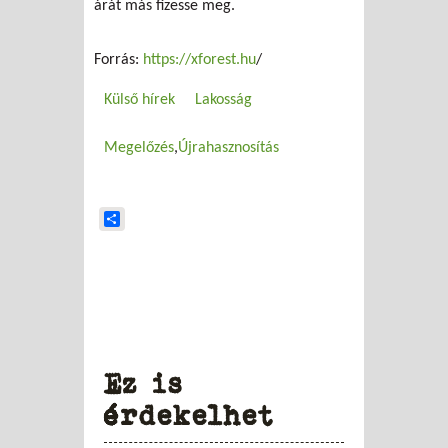
árát más fizesse meg.
Forrás:
https://xforest.hu
/
Külső hírek
Lakosság
Megelőzés
Újrahasznosítás
Share
Ez is
érdekelhet