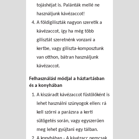
tojáshéjat is. Palánták mellé ne
használjunk kávézaccot!
A földigiliszták nagyon szeretik a
kávézaccot, így ha még több
gilisztát szeretnénk vonzani a
kertbe, vagy giliszta-komposztunk
van otthon, bátran használjunk
kávézaccot.
Felhasználási módjai a háztartásban
és a konyhában
A kiszáradt kávézaccot füstölőként is
lehet használni szúnyogok ellen: rá
kell szórni a parázsra a kerti
sütögetés során, vagy egyszerűen
meg lehet gyújtani egy tálban.
A konyhában - A kávézacc nemcsak