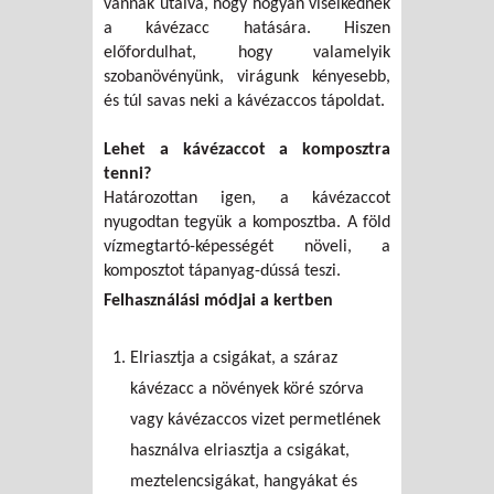
vannak utalva, hogy hogyan viselkednek
a kávézacc hatására. Hiszen
előfordulhat, hogy valamelyik
szobanövényünk, virágunk kényesebb,
és túl savas neki a kávézaccos tápoldat.
Lehet a kávézaccot a komposztra
tenni?
Határozottan igen, a kávézaccot
nyugodtan tegyük a komposztba. A föld
vízmegtartó-képességét növeli, a
komposztot tápanyag-dússá teszi.
Felhasználási módjai a kertben
Elriasztja a csigákat, a száraz
kávézacc a növények köré szórva
vagy kávézaccos vizet permetlének
használva elriasztja a csigákat,
meztelencsigákat, hangyákat és