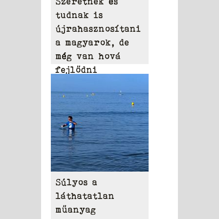
Szeretnek és
tudnak is
újrahasznosítani
a magyarok, de
még van hová
fejlődni
Súlyos a
láthatatlan
műanyag