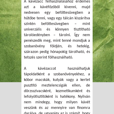
A kávézacc felhasználásához érdemes
azt a kávéfőzőből kivenni, majd
nedvesen egy befőttesüvegben a
hűtőbe tenni, vagy egy tálcán kiszárítva
szintén befőttesüvegben – mint
univerzális és könnyen tisztítható
tárolóedényben – tárolni. Így nem
penészedik meg, mint tenné mondjuk a
szobanövény földjén, és hetekig,
szárazon pedig hónapokig tárolható, és
tetszés szerint fölhasználható.
A kávézaccot használhatjuk
tápoldatként a szobanövényekhez, a
kóbor macskák, kutyák vagy a kertet
pusztító meztelencsigák ellen, de
dörzsszivacsként, kozmetikumként és
lefolyótisztítóként is hatékony. Nyilván
nem mindegy, hogy milyen kávét
veszünk és az mennyire van finomra
darálva, de ugyanígy az is számít, hogy