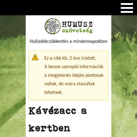
Hulladékcsökkentés a mindennapokban
Figyelmeztető üzenet
Ez a cikk kb. 2 éve íródott.
A benne szereplő információk
a megjelenés idején pontosak
voltak, de mára elavultak
lehetnek.
Kávézacc a
kertben