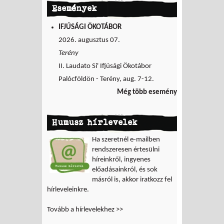
Események
IFJÚSÁGI ÖKOTÁBOR
2026. augusztus 07.
Terény
II. Laudato Si' Ifjúsági Ökotábor
Palócföldön - Terény, aug. 7-12.
Még több esemény
Humusz hírlevelek
Ha szeretnél e-mailben
rendszeresen értesülni
híreinkről, ingyenes
előadásainkról, és sok
másról is, akkor iratkozz fel
hírleveleinkre.
Tovább a hírlevelekhez >>