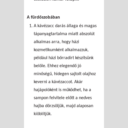
A fürdőszobában
A kávézacc darás állaga és magas
tápanyagtartalma miatt abszolút
alkalmas arra, hogy házi
kozmetikumként alkalmazzuk,
például házi bőrradírt készítsünk
belőle. Ehhez elegendő jó
minőségű, hidegen sajtolt olajhoz
keverni a kávézaccot. Akár
hajápolóként is működhet, ha a
sampon felvitele előtt a nedves
hajba dörzsöljük, majd alaposan
kiöblítjük.