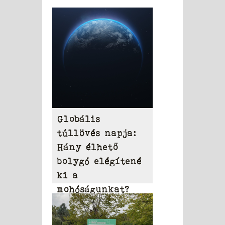
Globális
túllövés napja:
Hány élhető
bolygó elégítené
ki a
mohóságunkat?