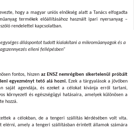
evezte, hogy a magyar uniós elnökség alatt a Tanács elfogadta
műanyag termékek előállításához használt ipari nyersanyag –
szóló rendelettel kapcsolatban.
y egységes álláspontot tudott kialakítani a mikroműanyagok és a
gszennyezés elleni fellépésben”
nösen fontos, hiszen
az ENSZ nemrégiben sikertelenül próbált
leni egyezményt tető alá hozni.
Ezek a tárgyalások a jövőben
n saját agendája, és ezeket a célokat kívánja erről tartani,
yos környezeti és egészségügyi hatásaira, amelyek különösen a
tte hozzá.
ttek a célokban, de a tengeri szállítás kérdésében volt vita.
 elérni, amely a tengeri szállításban érintett államok számára