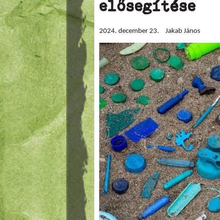
elősegítése
2024. december 23.
Jakab János