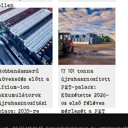
ellen
Robbanásszerű
17 101 tonna
növekedés előtt a
újrahasznosított
lítium-ion
PET-palack:
akkumulátorok
Közzétette 2026-
újrahasznosítási
os első féléves
piaca: 2035-re
mérlegét a PET
elérheti a 31,95
to PET
milliárd dollárt