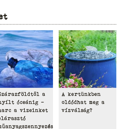
et
Szárazföldtől a
A kertünkben
nyílt óceánig –
oldódhat meg a
harc a vizeinket
vízválság?
elárasztó
műanyagszennyezés