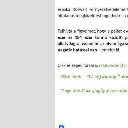
Jessika Roswall környezetvédelemér
általános megközelítést fogadott el a
Felhívta a figyelmet, hogy a pellet
ezer és 184 ezer tonna közötti p
állatvilágra, valamint az olyan ágaz
negatív hatással van
– emelte ki.
Cikk és képek forrása:
dontwasteit.hu
Külső hírek
Civilek
Lakosság
Önko
Megelőzés
Műanyag
Újrahasznosítá
Share