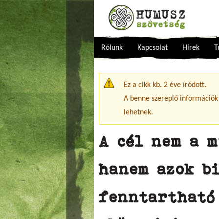
Rólunk
Kapcsolat
Hírek
T
Figyelmeztető üzenet
Ez a cikk kb. 2 éve íródott.
A benne szereplő információk
lehetnek.
A cél nem a m
hanem azok bi
fenntartható