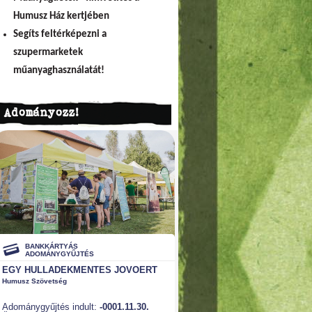
Humusz Ház kertjében
Segíts feltérképezni a
szupermarketek
műanyaghasználatát!
Adományozz!