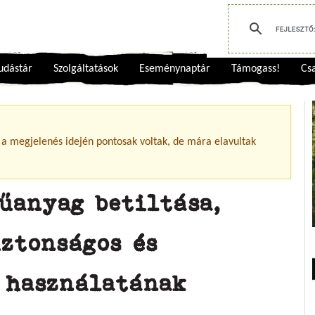
udástár
Szolgáltatások
Eseménynaptár
Támogass!
Csa
 a megjelenés idején pontosak voltak, de mára elavultak
űanyag betiltása,
ztonságos és
 használatának