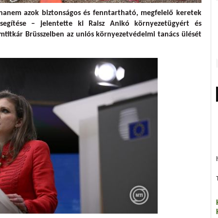
hanem azok biztonságos és fenntartható, megfelelő keretek
segítése – jelentette ki Raisz Anikó környezetügyért és
amtitkár Brüsszelben az uniós környezetvédelmi tanács ülését