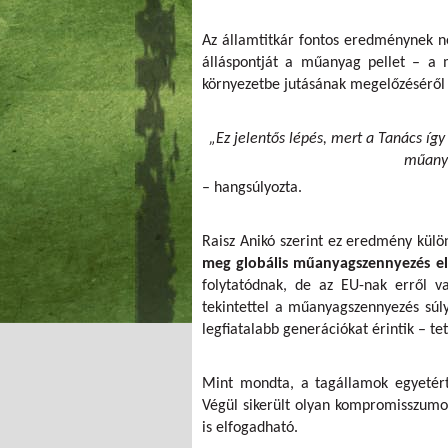
Az államtitkár fontos eredménynek n
álláspontját a műanyag pellet – a 
környezetbe jutásának megelőzéséről 
„Ez jelentős lépés, mert a Tanács íg
műanya
– hangsúlyozta.
Raisz Anikó szerint ez eredmény külö
meg globális műanyagszennyezés el
folytatódnak, de az EU-nak erről va
tekintettel a műanyagszennyezés súl
legfiatalabb generációkat érintik – te
Mint mondta, a tagállamok egyetérte
Végül sikerült olyan kompromisszumot
is elfogadható.