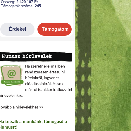
Humusz hírlevelek
Ha szeretnél e-mailben
rendszeresen értesülni
híreinkről, ingyenes
előadásainkról, és sok
másról is, akkor iratkozz fel
hírleveleinkre.
Tovább a hírlevelekhez >>
Ha tetszik a munkánk, támogasd a
Humuszt!