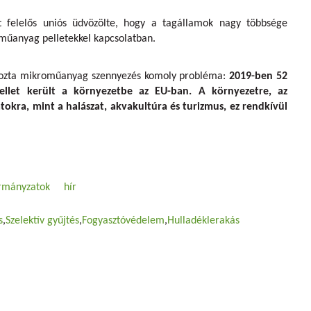
t felelős uniós üdvözölte, hogy a tagállamok nagy többsége
 műanyag pelletekkel kapcsolatban.
 okozta mikroműanyag szennyezés komoly probléma:
2019-ben 52
ellet került a környezetbe az EU-ban. A környezetre, az
atokra, mint a halászat, akvakultúra és turizmus, ez rendkívül
rmányzatok
hír
s
Szelektív gyűjtés
Fogyasztóvédelem
Hulladéklerakás