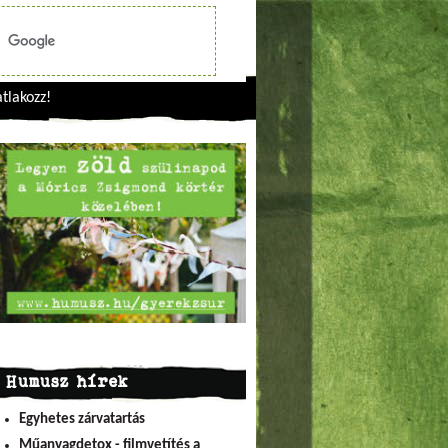
tlakozz!
Humusz hírek
Egyhetes zárvatartás
Műanyagdetox - filmvetítés a