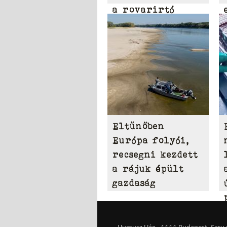
a rovarirtó
szerek
Eltűnőben
Európa folyói,
recsegni kezdett
a rájuk épült
gazdaság