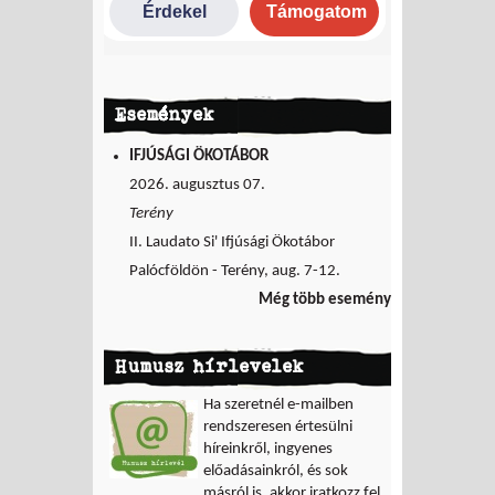
Események
IFJÚSÁGI ÖKOTÁBOR
2026. augusztus 07.
Terény
II. Laudato Si' Ifjúsági Ökotábor
Palócföldön - Terény, aug. 7-12.
Még több esemény
Humusz hírlevelek
Ha szeretnél e-mailben
rendszeresen értesülni
híreinkről, ingyenes
előadásainkról, és sok
másról is, akkor iratkozz fel