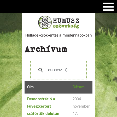
Hulladékcsökkentés a mindennapokban
Archívum
Cím
Dátum
Demonstráció a
2004.
Füvészkertért
november
csütörtök délután
17.