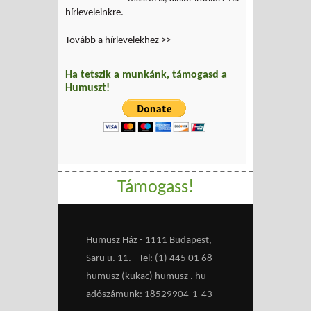
hírleveleinkre.
Tovább a hírlevelekhez >>
Ha tetszik a munkánk, támogasd a
Humuszt!
Támogass!
Humusz Ház - 1111 Budapest,
Saru u. 11. - Tel: (1) 445 01 68 -
humusz (kukac) humusz . hu -
adószámunk: 18529904-1-43