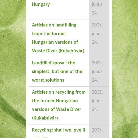
Hungary
július
24.
Articles on landfilling
2005.
from the former
július
Hungarian versions of
24.
Waste Diver (Kukabúvár)
Landfill disposal: the
2005.
simplest, but one of the
július
worst solutions
24.
Articles on recycling from
2005.
the former Hungarian
július
versions of Waste Diver
24.
(Kukabúvár)
Recycling: shall we love it
2005.