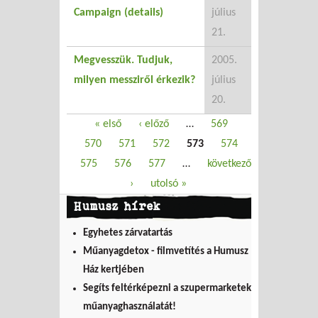
Campaign (details)
július
21.
Megvesszük. Tudjuk,
2005.
milyen messziről érkezik?
július
20.
Oldalak
« első
‹ előző
…
569
570
571
572
573
574
575
576
577
…
következő
›
utolsó »
Humusz hírek
Egyhetes zárvatartás
Műanyagdetox - filmvetítés a Humusz
Ház kertjében
Segíts feltérképezni a szupermarketek
műanyaghasználatát!