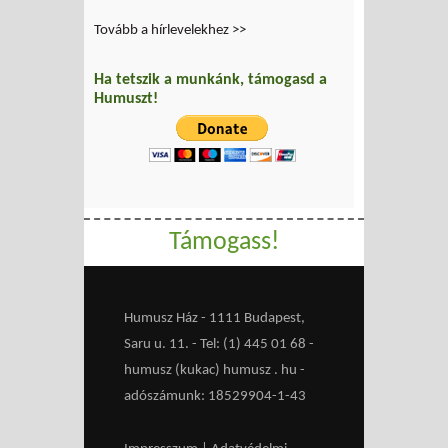
Tovább a hírlevelekhez >>
Ha tetszik a munkánk, támogasd a
Humuszt!
Támogass!
Humusz Ház - 1111 Budapest,
Saru u. 11. - Tel: (1) 445 01 68 -
humusz (kukac) humusz . hu -
adószámunk: 18529904-1-43