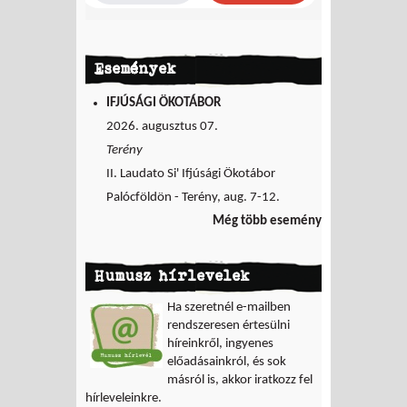
Események
IFJÚSÁGI ÖKOTÁBOR
2026. augusztus 07.
Terény
II. Laudato Si' Ifjúsági Ökotábor
Palócföldön - Terény, aug. 7-12.
Még több esemény
Humusz hírlevelek
Ha szeretnél e-mailben
rendszeresen értesülni
híreinkről, ingyenes
előadásainkról, és sok
másról is, akkor iratkozz fel
hírleveleinkre.