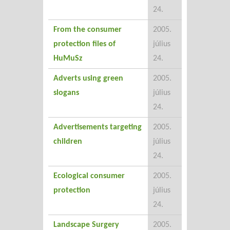
24.
From the consumer
2005.
protection files of
július
HuMuSz
24.
Adverts using green
2005.
slogans
július
24.
Advertisements targeting
2005.
children
július
24.
Ecological consumer
2005.
protection
július
24.
Landscape Surgery
2005.