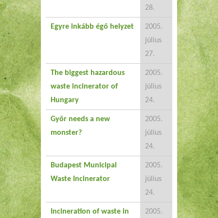
28.
Egyre inkább égő helyzet
2005.
július
27.
The biggest hazardous
2005.
waste incinerator of
július
Hungary
24.
Győr needs a new
2005.
monster?
július
24.
Budapest Municipal
2005.
Waste Incinerator
július
24.
Incineration of waste in
2005.