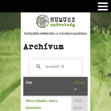
Hulladékcsökkentés a mindennapokban
Archívum
Cím
Dátum
Nincs felelős, nincs
2005.
büntetés
július