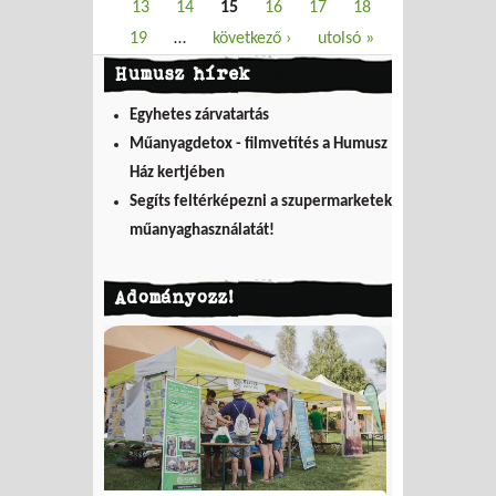
13
14
15
16
17
18
19
…
következő ›
utolsó »
Humusz hírek
Egyhetes zárvatartás
Műanyagdetox - filmvetítés a Humusz
Ház kertjében
Segíts feltérképezni a szupermarketek
műanyaghasználatát!
Adományozz!