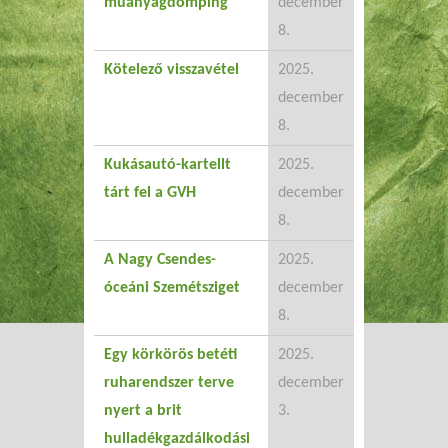
műanyagdömping
december
8.
Kötelező visszavétel
2025.
december
8.
Kukásautó-kartellt
2025.
tárt fel a GVH
december
8.
A Nagy Csendes-
2025.
óceáni Szemétsziget
december
8.
Egy körkörös betéti
2025.
ruharendszer terve
december
nyert a brit
3.
hulladékgazdálkodási