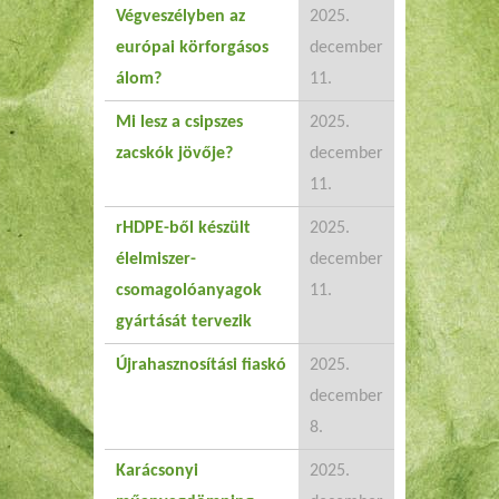
Végveszélyben az
2025.
európai körforgásos
december
álom?
11.
Mi lesz a csipszes
2025.
zacskók jövője?
december
11.
rHDPE-ből készült
2025.
élelmiszer-
december
csomagolóanyagok
11.
gyártását tervezik
Újrahasznosítási fiaskó
2025.
december
8.
Karácsonyi
2025.