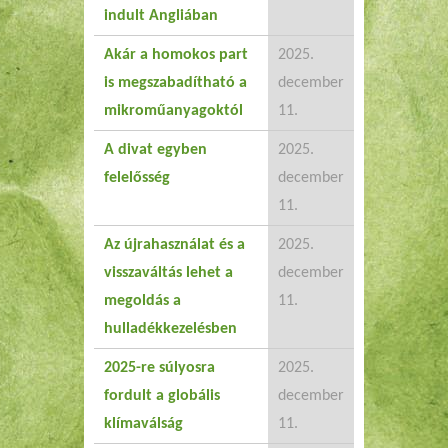
indult Angliában
Akár a homokos part
2025.
is megszabadítható a
december
mikroműanyagoktól
11.
A divat egyben
2025.
felelősség
december
11.
Az újrahasználat és a
2025.
visszaváltás lehet a
december
megoldás a
11.
hulladékkezelésben
2025-re súlyosra
2025.
fordult a globális
december
klímaválság
11.