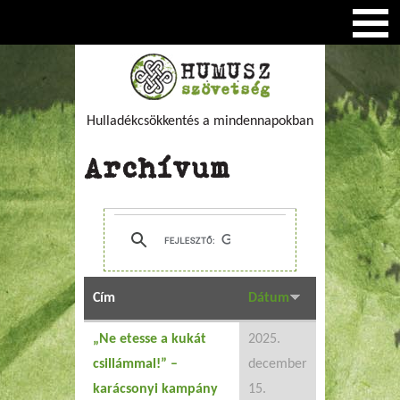
Hulladékcsökkentés a mindennapokban
Archívum
Cím
Dátum
„Ne etesse a kukát
2025.
csillámmal!” –
december
karácsonyi kampány
15.