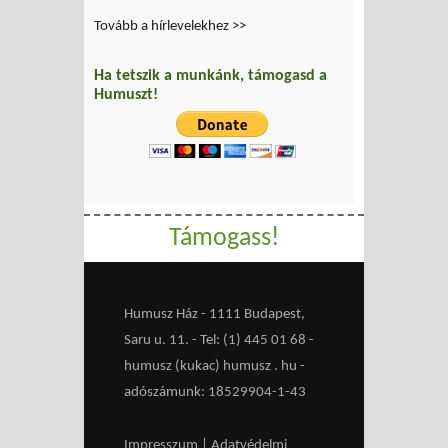
Tovább a hírlevelekhez >>
Ha tetszik a munkánk, támogasd a
Humuszt!
Támogass!
Humusz Ház - 1111 Budapest,
Saru u. 11. - Tel: (1) 445 01 68 -
humusz (kukac) humusz . hu -
adószámunk: 18529904-1-43
Impresszum
|
Adatvédelmi