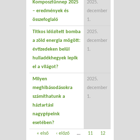
Komposztünnep 2025
2025.
– eredmények és
december
összefoglaló
1.
Titkos időzített bomba
2025.
a zöld energia mögött:
december
évtizedeken belül
1.
hulladékhegyek lepik
el a világot?
Milyen
2025.
meghibásodásokra
december
számíthatunk a
1.
háztartási
nagygépeink
esetében?
Oldalak
« első
‹ előző
…
11
12