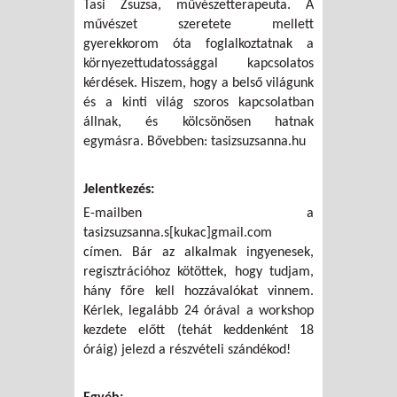
Tasi Zsuzsa, művészetterapeuta. A
művészet szeretete mellett
gyerekkorom óta foglalkoztatnak a
környezettudatossággal kapcsolatos
kérdések. Hiszem, hogy a belső világunk
és a kinti világ szoros kapcsolatban
állnak, és kölcsönösen hatnak
egymásra. Bővebben: tasizsuzsanna.hu
Jelentkezés:
E-mailben a
tasizsuzsanna.s[kukac]gmail.com
címen. Bár az alkalmak ingyenesek,
regisztrációhoz kötöttek, hogy tudjam,
hány főre kell hozzávalókat vinnem.
Kérlek, legalább 24 órával a workshop
kezdete előtt (tehát keddenként 18
óráig) jelezd a részvételi szándékod!