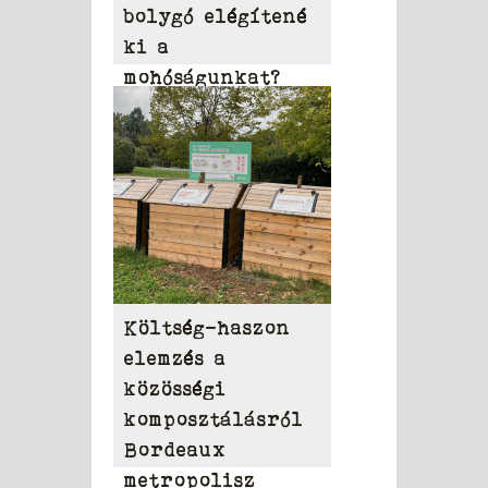
bolygó elégítené
ki a
mohóságunkat?
Költség-haszon
elemzés a
közösségi
komposztálásról
Bordeaux
metropolisz