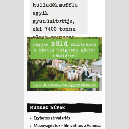
hulladékmaffia
egyik
gyanúsítottja,
aki 7400 tonna
olasz szemetet
hordott Tamásiba
Humusz hírek
Egyhetes zárvatartás
Műanyagdetox - filmvetítés a Humusz