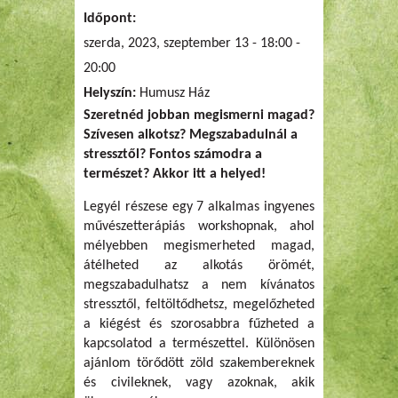
Időpont:
szerda, 2023, szeptember 13 -
18:00
-
20:00
Helyszín:
Humusz Ház
Szeretnéd jobban megismerni magad?
Szívesen alkotsz? Megszabadulnál a
stressztől? Fontos számodra a
természet? Akkor itt a helyed!
Legyél részese egy 7 alkalmas ingyenes
művészetterápiás workshopnak, ahol
mélyebben megismerheted magad,
átélheted az alkotás örömét,
megszabadulhatsz a nem kívánatos
stressztől, feltöltődhetsz, megelőzheted
a kiégést és szorosabbra fűzheted a
kapcsolatod a természettel. Különösen
ajánlom törődött zöld szakembereknek
és civileknek, vagy azoknak, akik