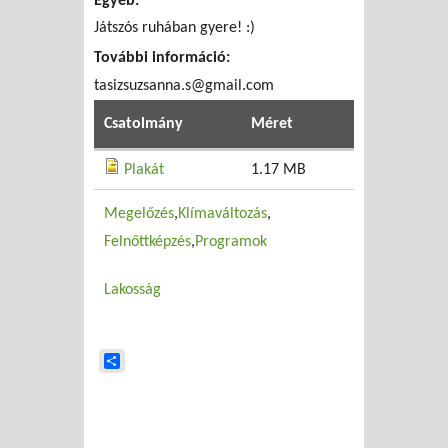
Egyéb:
Játszós ruhában gyere! :)
További információ:
tasizsuzsanna.s@gmail.com
Csatolmány
Méret
Plakát
1.17 MB
Megelőzés
Klímaváltozás
Felnőttképzés
Programok
Lakosság
Share