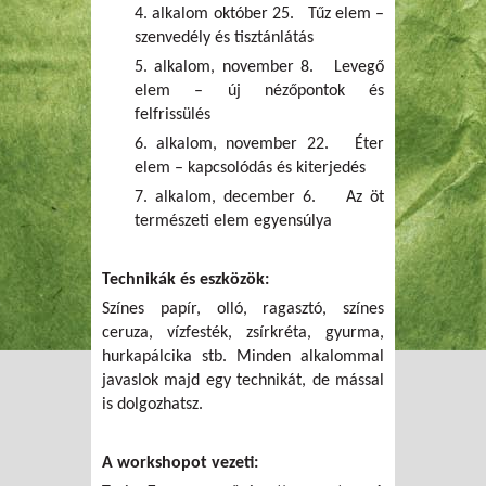
4. alkalom október 25. Tűz elem –
szenvedély és tisztánlátás
5. alkalom, november 8. Levegő
elem – új nézőpontok és
felfrissülés
6. alkalom, november 22. Éter
elem – kapcsolódás és kiterjedés
7. alkalom, december 6. Az öt
természeti elem egyensúlya
Technikák és eszközök:
Színes papír, olló, ragasztó, színes
ceruza, vízfesték, zsírkréta, gyurma,
hurkapálcika stb. Minden alkalommal
javaslok majd egy technikát, de mással
is dolgozhatsz.
A workshopot vezeti: