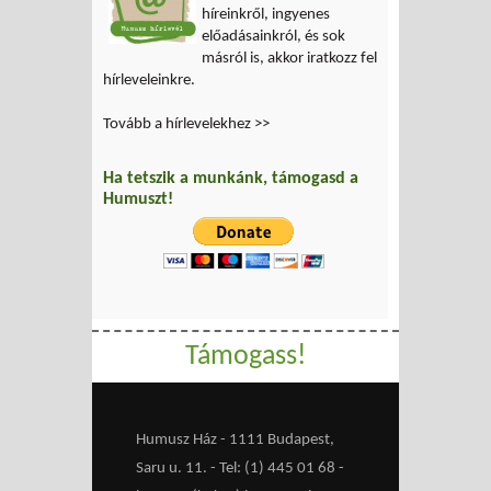
híreinkről, ingyenes
előadásainkról, és sok
másról is, akkor iratkozz fel
hírleveleinkre.
Tovább a hírlevelekhez >>
Ha tetszik a munkánk, támogasd a
Humuszt!
Támogass!
Humusz Ház - 1111 Budapest,
Saru u. 11. - Tel: (1) 445 01 68 -