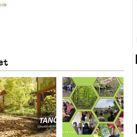
írók
et