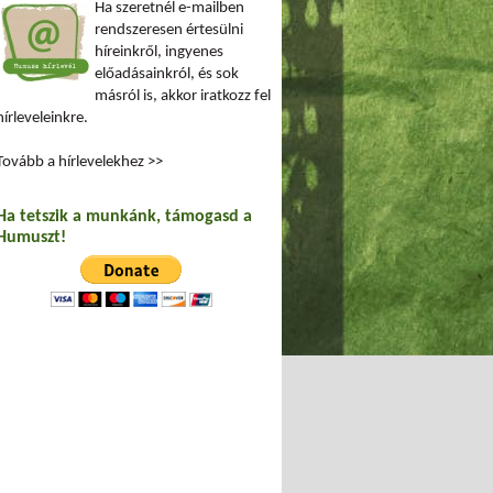
Ha szeretnél e-mailben
rendszeresen értesülni
híreinkről, ingyenes
előadásainkról, és sok
másról is, akkor iratkozz fel
hírleveleinkre.
Tovább a hírlevelekhez >>
Ha tetszik a munkánk, támogasd a
Humuszt!