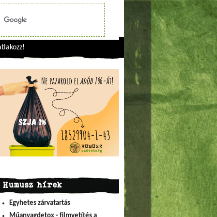
tlakozz!
Humusz hírek
Egyhetes zárvatartás
Műanyagdetox - filmvetítés a