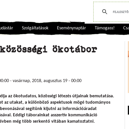
udástár
Szolgáltatások
Eseménynaptár
Támogass!
Csa
közösségi ökotábor
00:00
-
vasárnap, 2018, augusztus 19 - 00:00
lja az ökotudatos, közösségi létezés útjainak bemutatása.
ket az utakat, a különböző aspektusok mögé tudományos
 bevonásával segítünk kijutni az információáradat
ásával. Eddigi táborainkat asszertív kommunikáció
z évben még több serkentő vitában kamatoztatni.