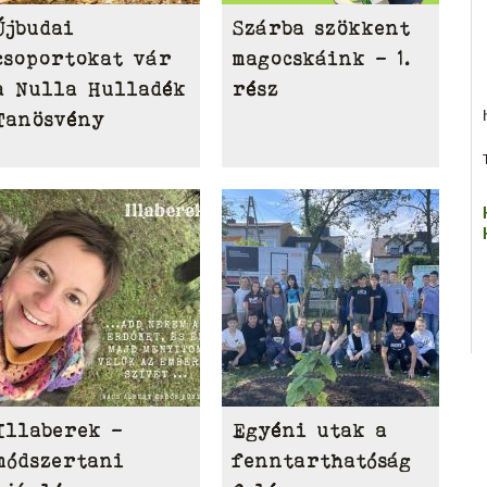
Újbudai
Szárba szökkent
csoportokat vár
magocskáink – 1.
a Nulla Hulladék
rész
Tanösvény
Illaberek -
Egyéni utak a
módszertani
fenntarthatóság