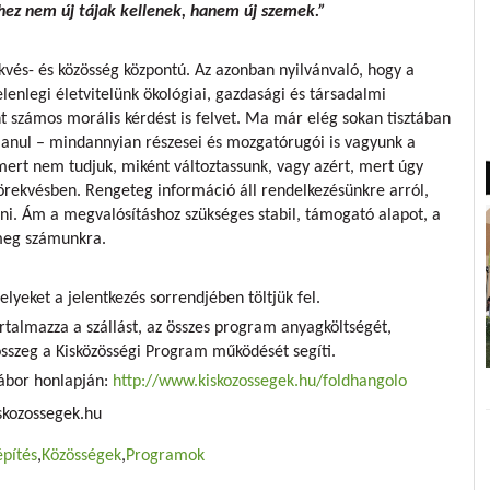
shez nem új tájak kellenek, hanem új szemek.”
kvés- és közösség központú. Az azonban nyilvánvaló, hogy a
lenlegi életvitelünk ökológiai, gazdasági és társadalmi
 számos morális kérdést is felvet. Ma már elég sokan tisztában
lanul – mindannyian részesei és mozgatórugói is vagyunk a
mert nem tudjuk, miként változtassunk, vagy azért, mert úgy
örekvésben. Rengeteg információ áll rendelkezésünkre arról,
ni. Ám a megvalósításhoz szükséges stabil, támogató alapot, a
meg számunkra.
lyeket a jelentkezés sorrendjében töltjük fel.
artalmazza a szállást, az összes program anyagköltségét,
 összeg a Kisközösségi Program működését segíti.
 tábor honlapján:
http://www.kiskozossegek.hu/foldhangolo
skozossegek.hu
építés
Közösségek
Programok