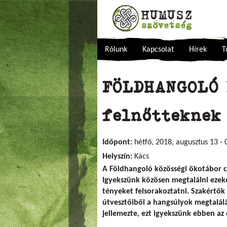
Rólunk
Kapcsolat
Hírek
T
FÖLDHANGOLÓ 
felnőtteknek
Időpont:
hétfő, 2018, augusztus 13 - 
Helyszín:
Kács
A Földhangoló közösségi ökotábor cé
Igyekszünk közösen megtalálni eze
tényeket felsorakoztatni. Szakértők
útvesztőiből a hangsúlyok megtalál
jellemezte, ezt igyekszünk ebben a