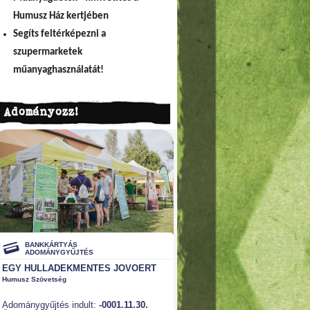
Humusz Ház kertjében
Segíts feltérképezni a
szupermarketek
műanyaghasználatát!
Adományozz!