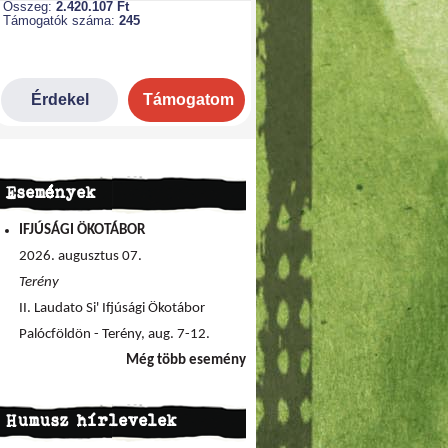
Események
IFJÚSÁGI ÖKOTÁBOR
2026. augusztus 07.
Terény
II. Laudato Si' Ifjúsági Ökotábor
Palócföldön - Terény, aug. 7-12.
Még több esemény
Humusz hírlevelek