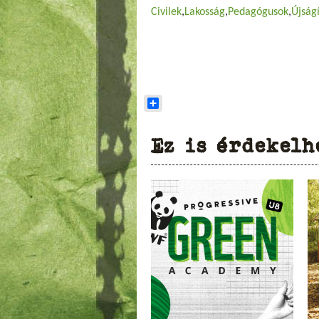
Civilek
Lakosság
Pedagógusok
Újság
Share
Ez is érdekelh