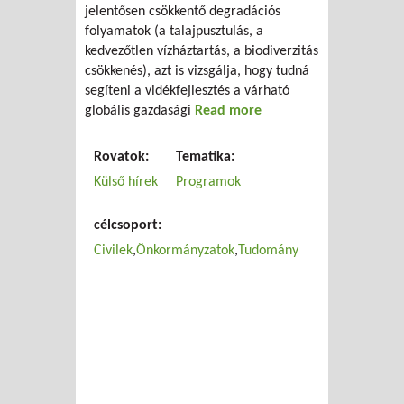
jelentősen csökkentő degradációs
folyamatok (a talajpusztulás, a
kedvezőtlen vízháztartás, a biodiverzitás
csökkenés), azt is vizsgálja, hogy tudná
segíteni a vidékfejlesztés a várható
globális gazdasági
Read more
about AZ ÉLHETŐ
VIDÉKÉRT 2010
környezetgazdálkodási
Rovatok:
Tematika:
konferencia
Külső hírek
Programok
célcsoport:
Civilek
Önkormányzatok
Tudomány