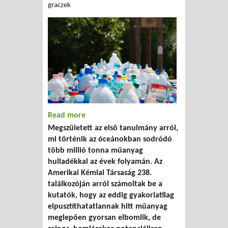
graczek
Read more
about Nemcsak a torkukra akad
Megszületett az első tanulmány arról,
mi történik az óceánokban sodródó
több millió tonna műanyag
hulladékkal az évek folyamán. Az
Amerikai Kémiai Társaság 238.
találkozóján arról számoltak be a
kutatók, hogy az eddig gyakorlatilag
elpusztíthatatlannak hitt műanyag
meglepően gyorsan elbomlik, de