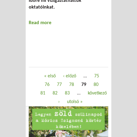
időre mi vizsgáztathattuk
oktatóinkat.
Read more
about Papírmentes tanszékvezető és
áramtalanított számítógépek
Oldalak
« első
‹ előző
…
75
76
77
78
79
80
81
82
83
…
következő
›
utolsó »