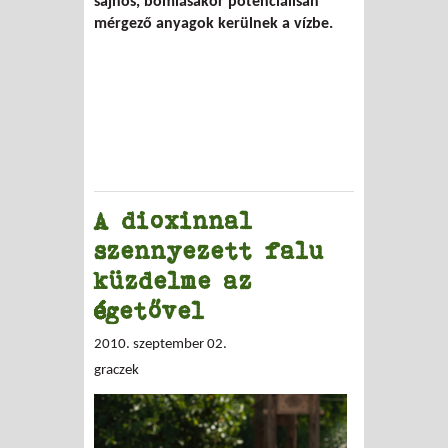
sajnos, bomlásakor potenciálisan
mérgező anyagok kerülnek a vízbe.
A dioxinnal
szennyezett falu
küzdelme az
égetővel
2010. szeptember 02.
graczek