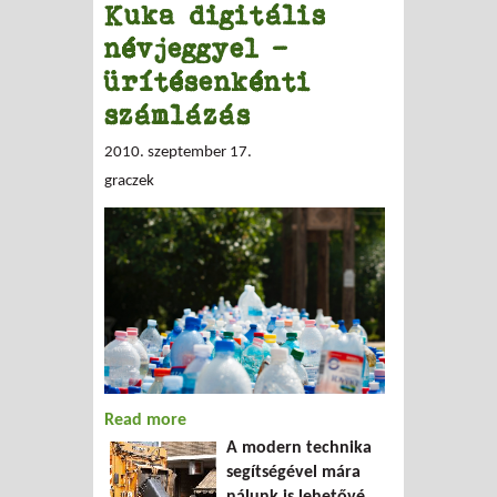
Kuka digitális
névjeggyel –
ürítésenkénti
számlázás
2010. szeptember 17.
graczek
Read more
about Kuka digitális névjeggyel –
A modern technika
ürítésenkénti számlázás
segítségével mára