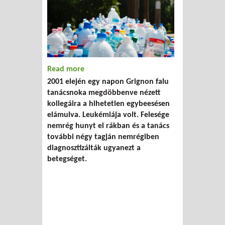
Read more
about A dioxinnal szennyezett falu
2001 elején egy napon Grignon falu
küzdelme az égetővel
tanácsnoka megdöbbenve nézett
kollegáira a hihetetlen egybeesésen
elámulva. Leukémiája volt. Felesége
nemrég hunyt el rákban és a tanács
további négy tagján nemrégiben
diagnosztizálták ugyanezt a
betegséget.