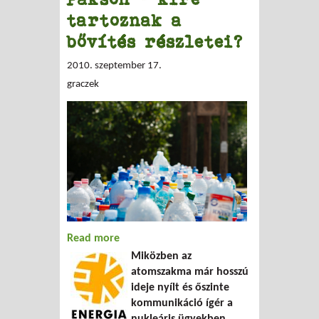
tartoznak a
bővítés részletei?
2010. szeptember 17.
graczek
Read more
about Titkos bővítés Pakson – kire
Miközben az
tartoznak a bővítés részletei?
atomszakma már hosszú
ideje nyílt és őszinte
kommunikáció ígér a
nukleáris ügyekben