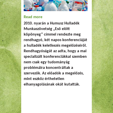
Read more
about Esőben…
2010. nyarán a Humusz Hulladék
Munkaszövetség „Eső előtt
köpönyeg” címmel rendezte meg
rendhagyó, két napos konferenciáját
a hulladék keletkezés megelőzéséről.
Rendhagyóságát az adta, hogy a mai
specializált konferenciákkal szemben
nem csak egy tudományág
problémáira koncentráltak a
szervezők. Az előadók a megelőzés,
mint eszköz érthetetlen
elhanyagolásának okát kutatták.