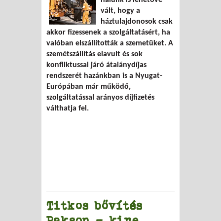
nálunk is lehetővé
vált, hogy a
háztulajdonosok csak
akkor fizessenek a szolgáltatásért, ha
valóban elszállították a szemetüket. A
szemétszállítás elavult és sok
konfliktussal járó átalánydíjas
rendszerét hazánkban is a Nyugat-
Európában már működő,
szolgáltatással arányos díjfizetés
válthatja fel.
Titkos bővítés
Pakson – kire