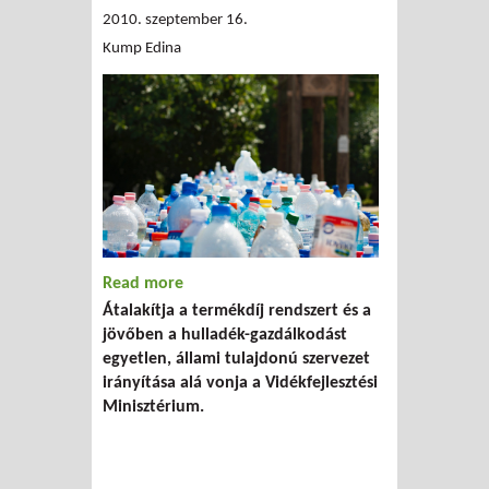
2010. szeptember 16.
Kump Edina
Read more
about Jön az Országos
Átalakítja a termékdíj rendszert és a
Hulladékgazdálkodási Ügynökség
jövőben a hulladék-gazdálkodást
egyetlen, állami tulajdonú szervezet
irányítása alá vonja a Vidékfejlesztési
Minisztérium.