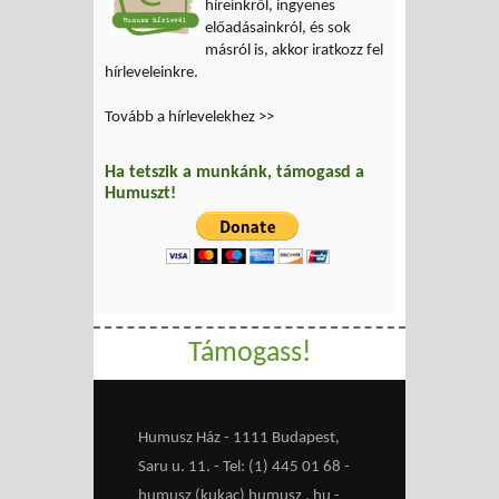
híreinkről, ingyenes
előadásainkról, és sok
másról is, akkor iratkozz fel
hírleveleinkre.
Tovább a hírlevelekhez >>
Ha tetszik a munkánk, támogasd a
Humuszt!
Támogass!
Humusz Ház - 1111 Budapest,
Saru u. 11. - Tel: (1) 445 01 68 -
humusz (kukac) humusz . hu -