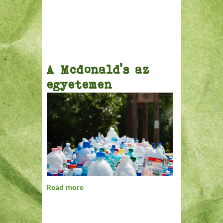
A Mcdonald's az
egyetemen
Read more
about A Mcdonald's az egyetemen