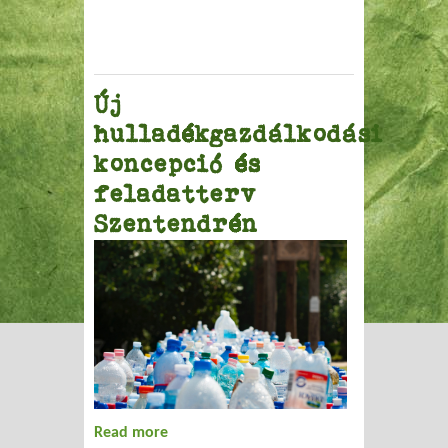
Új
hulladékgazdálkodási
koncepció és
feladatterv
Szentendrén
Read more
about Új hulladékgazdálkodási