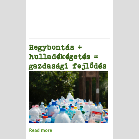
rendszer
Hegybontás +
hulladékégetés =
gazdasági fejlődés
Read more
about Hegybontás + hulladékégetés =