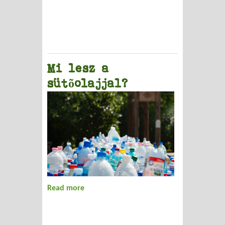
Mi lesz a
sütõolajjal?
Read more
about Mi lesz a sütõolajjal?