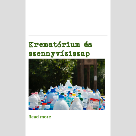
gazdasági fejlődés
Krematórium és
szennyvíziszap
Read more
about Krematórium és szennyvíziszap