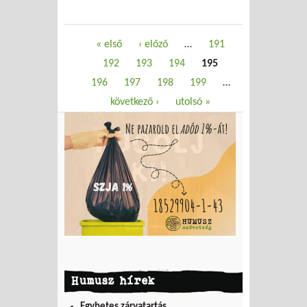
Oldalak
« első
‹ előző
…
191
192
193
194
195
196
197
198
199
…
következő ›
utolsó »
Humusz hírek
Egyhetes zárvatartás