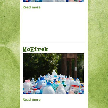
Read more
about Fogyatékos védelmi törvény
McHírek
Read more
about McHírek