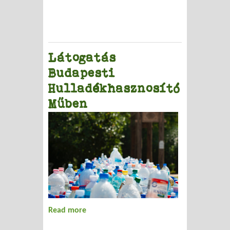
Látogatás
Budapesti
Hulladékhasznosító
Műben
Read more
about Látogatás Budapesti
Hulladékhasznosító Műben