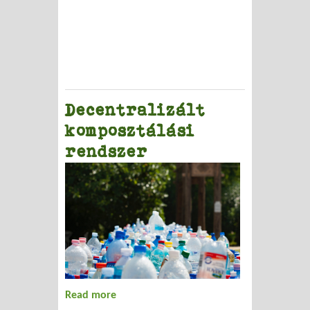
koncepció és feladatterv Szentendrén
Decentralizált
komposztálási
rendszer
Read more
about Decentralizált komposztálási