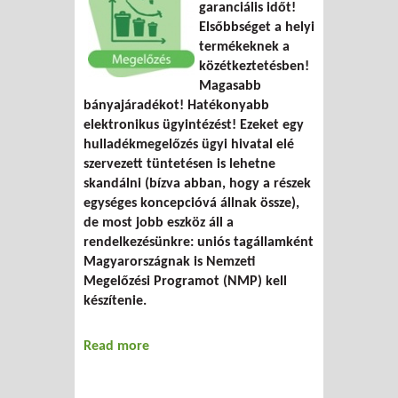
garanciális időt!
Elsőbbséget a helyi
termékeknek a
közétkeztetésben!
Magasabb
bányajáradékot! Hatékonyabb
elektronikus ügyintézést! Ezeket egy
hulladékmegelőzés ügyi hivatal elé
szervezett tüntetésen is lehetne
skandálni (bízva abban, hogy a részek
egységes koncepcióvá állnak össze),
de most jobb eszköz áll a
rendelkezésünkre: uniós tagállamként
Magyarországnak is Nemzeti
Megelőzési Programot (NMP) kell
készítenie.
Read more
about Papírunk vagy programunk lesz?