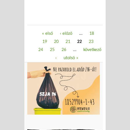
Oldalak
« első
‹ előző
…
18
19
20
21
22
23
24
25
26
…
következő
›
utolsó »