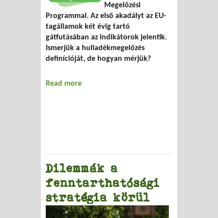
Megelőzési
Programmal. Az első akadályt az EU-
tagállamok két évig tartó
gátfutásában az indikátorok jelentik.
Ismerjük a hulladékmegelőzés
definícióját, de hogyan mérjük?
Read more
about Hogyan mérjük az ésszerűbb
termelést és fogyasztást?
Dilemmák a
fenntarthatósági
stratégia körül