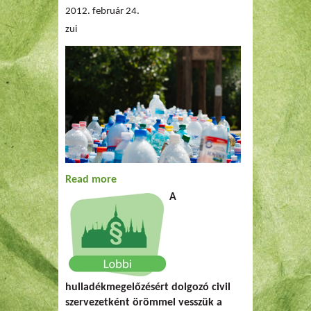
2012. február 24.
zui
Read more
about A Humusz Szövetség véleménye a
A
hulladékról szóló törvényjavaslatról
hulladékmegelőzésért dolgozó civil
szervezetként örömmel vesszük a