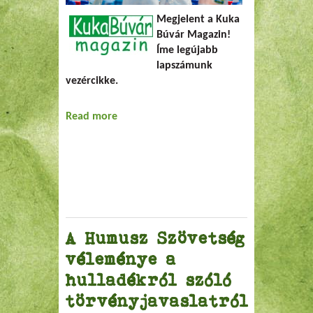
Megjelent a Kuka
Búvár Magazin!
Íme legújabb
lapszámunk
vezércikke.
Read more
about Kicsi a bors, de erős
A Humusz Szövetség
véleménye a
hulladékról szóló
törvényjavaslatról