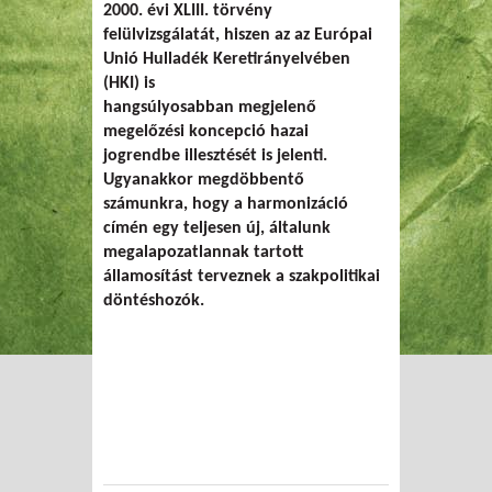
2000. évi XLIII. törvény
felülvizsgálatát, hiszen az az Európai
Unió Hulladék Keretirányelvében
(HKI) is
hangsúlyosabban megjelenő
megelőzési koncepció hazai
jogrendbe illesztését is jelenti.
Ugyanakkor megdöbbentő
számunkra, hogy a harmonizáció
címén egy teljesen új, általunk
megalapozatlannak tartott
államosítást terveznek a szakpolitikai
döntéshozók.