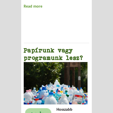
Read more
about A hulladékgazdálkodás
államosítása
Papírunk vagy
programunk lesz?
Hosszabb