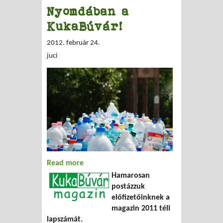
Nyomdában a
KukaBúvár!
2012. február 24.
juci
Read more
about Nyomdában a KukaBúvár!
Hamarosan
postázzuk
előfizetőinknek a
magazin 2011 téli
lapszámát.