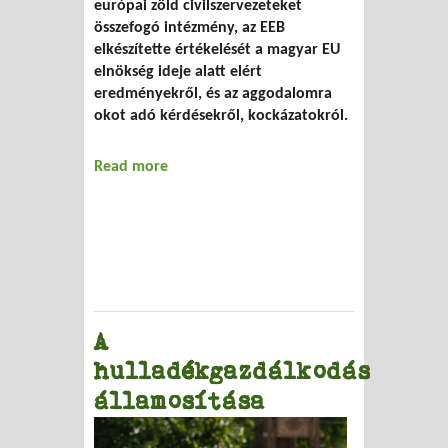
európai zöld civilszervezeteket
összefogó intézmény, az EEB
elkészítette értékelését a magyar EU
elnökség ideje alatt elért
eredményekről, és az aggodalomra
okot adó kérdésekről, kockázatokról.
Read more
about Elnökségünk tükre
A
hulladékgazdálkodás
államosítása