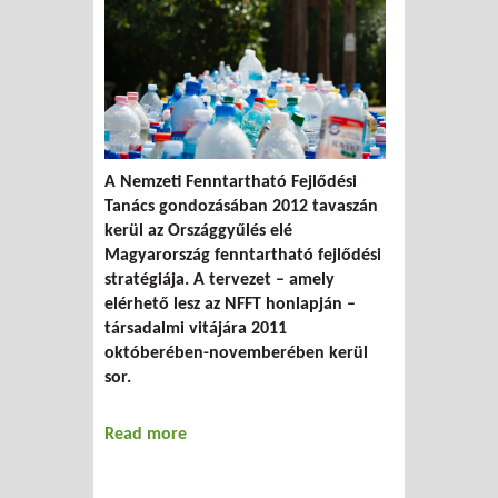
A Nemzeti Fenntartható Fejlődési
Tanács gondozásában 2012 tavaszán
kerül az Országgyűlés elé
Magyarország fenntartható fejlődési
stratégiája. A tervezet – amely
elérhető lesz az NFFT honlapján –
társadalmi vitájára 2011
októberében-novemberében kerül
sor.
Read more
about Dilemmák a fenntarthatósági
stratégia körül