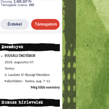
Események
IFJÚSÁGI ÖKOTÁBOR
2026. augusztus 07.
Terény
II. Laudato Si' Ifjúsági Ökotábor
Palócföldön - Terény, aug. 7-12.
Még több esemény
Humusz hírlevelek