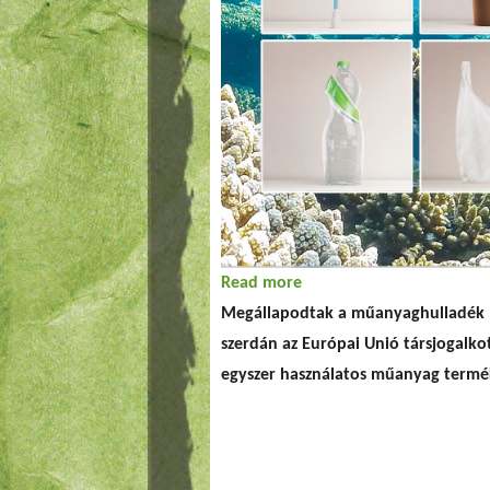
Read more
about 2021-től az EU n
Megállapodtak a műanyaghulladék me
szerdán az Európai Unió társjogalkot
egyszer használatos műanyag termék