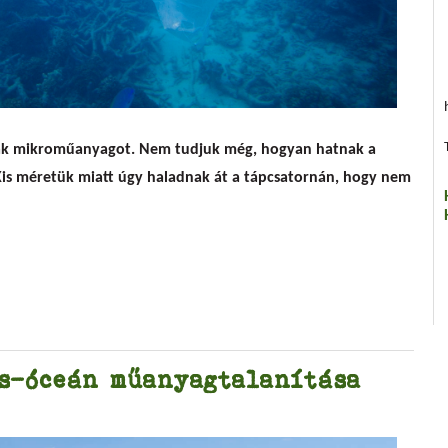
l is van a teknősökben
tak mikroműanyagot. Nem tudjuk még, hogyan hatnak a
is méretük miatt úgy haladnak át a tápcsatornán, hogy nem
es-óceán műanyagtalanítása