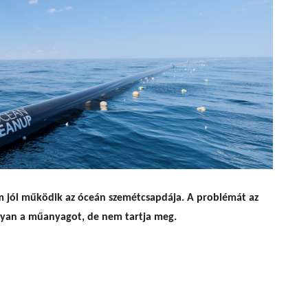
es-óceán műanyagtalanítása
m jól működik az óceán szemétcsapdája. A problémát az
ugyan a műanyagot, de nem tartja meg.