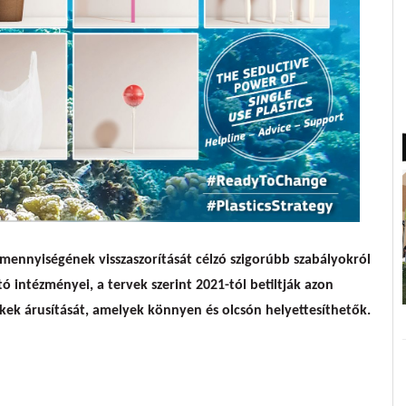
ekimegy a műanyagnak
nnyiségének visszaszorítását célzó szigorúbb szabályokról
ó intézményei, a tervek szerint 2021-tól betiltják azon
ek árusítását, amelyek könnyen és olcsón helyettesíthetők.