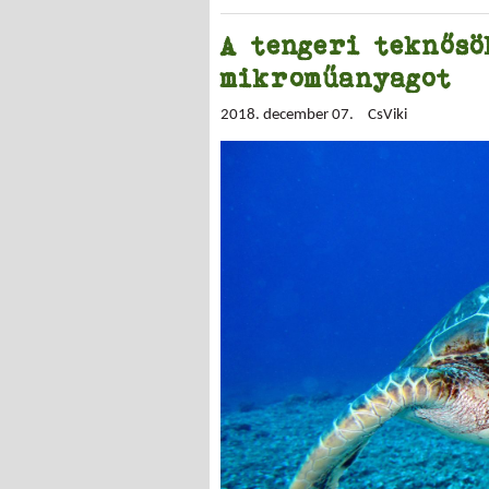
A tengeri teknősö
mikroműanyagot
2018. december 07.
CsViki