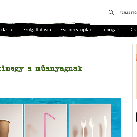
udástár
Szolgáltatások
Eseménynaptár
Támogass!
Csa
kimegy a műanyagnak