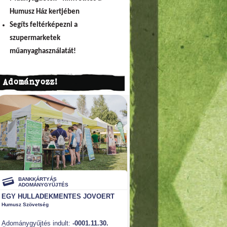
Humusz Ház kertjében
Segíts feltérképezni a
szupermarketek
műanyaghasználatát!
Adományozz!