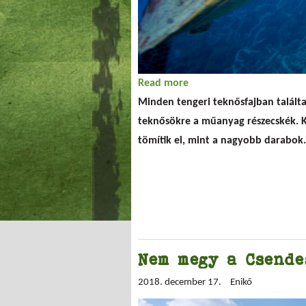
Read more
about Cigifilter mikroszá
Minden tengeri teknősfajban talál
teknősökre a műanyag részecskék. K
tömítik el, mint a nagyobb darabok.
Nem megy a Csend
2018. december 17.
Enikő