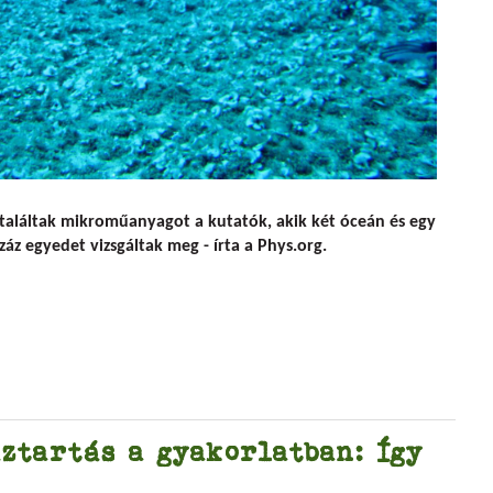
k minden fajában találtak mikroműanyagot
találtak mikroműanyagot a kutatók, akik két óceán és egy
záz egyedet vizsgáltak meg - írta a Phys.org.
ztartás a gyakorlatban: Így