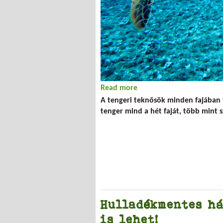
Read more
about A tengeri teknősö
A tengeri teknősök minden fajában 
tenger mind a hét faját, több mint s
Hulladékmentes há
is lehet!