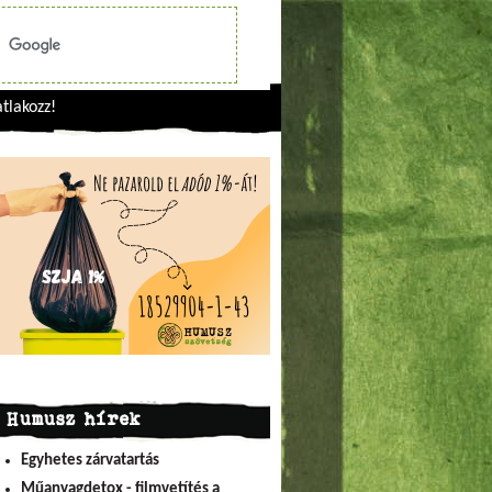
tlakozz!
Humusz hírek
Egyhetes zárvatartás
Műanyagdetox - filmvetítés a