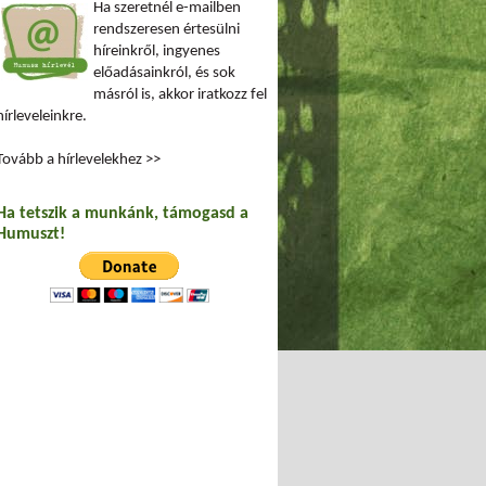
Ha szeretnél e-mailben
rendszeresen értesülni
híreinkről, ingyenes
előadásainkról, és sok
másról is, akkor iratkozz fel
hírleveleinkre.
Tovább a hírlevelekhez >>
Ha tetszik a munkánk, támogasd a
Humuszt!