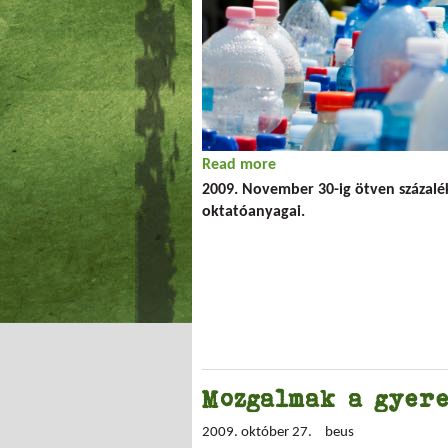
Read more
about Oktatóanyagok k
2009. November 30-ig ötven százal
oktatóanyagai.
Mozgalmak a gyere
2009. október 27.
beus