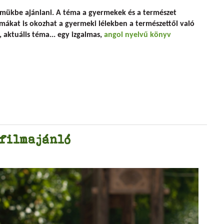
kek szabadba csábításáért
elmükbe ajánlani. A téma a gyermekek és a természet
émákat is okozhat a gyermeki lélekben a természettől való
 aktuális téma... egy izgalmas,
angol nyelvű könyv
 filmajánló