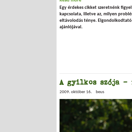
Read more
about Mozgalmak a gyere
Egy érdekes cikket szeretnénk figy
kapcsolata, illetve az, milyen probl
eltávolodás ténye. Elgondolkodtató,
ajánlójával.
A gyilkos szója -
2009. október 16.
beus