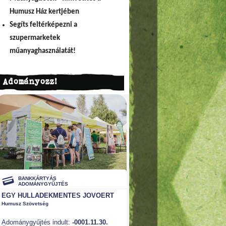
Humusz Ház kertjében
Segíts feltérképezni a
szupermarketek
műanyaghasználatát!
Adományozz!