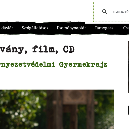
udástár
Szolgáltatások
Eseménynaptár
Támogass!
Csa
vány, film, CD
rnyezetvédelmi Gyermekrajz