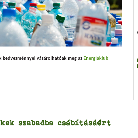
edvezményes áron
ék kedvezménnyel vásárolhatóak meg az
Energiaklub
kek szabadba csábításáért