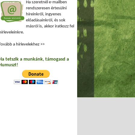
Ha szeretnél e-mailben
rendszeresen értesülni
híreinkről, ingyenes
előadásainkról, és sok
másról is, akkor iratkozz fel
hírleveleinkre.
Tovább a hírlevelekhez >>
Ha tetszik a munkánk, támogasd a
Humuszt!