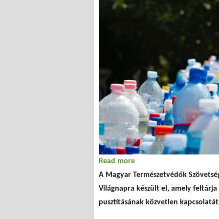
Read more
about A gyilkos szója - fi
A Magyar Természetvédők Szövetsége
Világnapra készült el, amely feltárja
pusztításának közvetlen kapcsolatát.