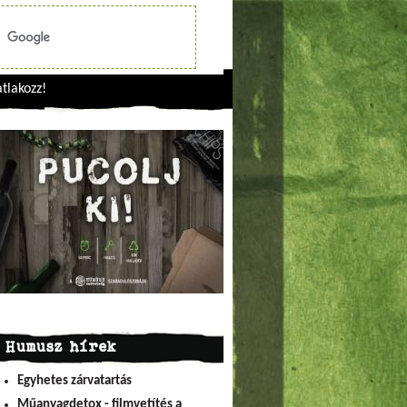
tlakozz!
Humusz hírek
Egyhetes zárvatartás
Műanyagdetox - filmvetítés a