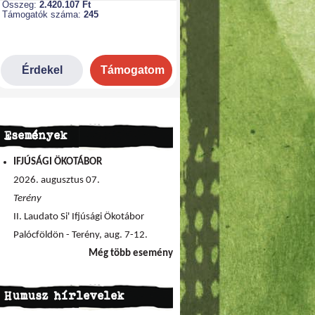
Események
IFJÚSÁGI ÖKOTÁBOR
2026. augusztus 07.
Terény
II. Laudato Si' Ifjúsági Ökotábor
Palócföldön - Terény, aug. 7-12.
Még több esemény
Humusz hírlevelek