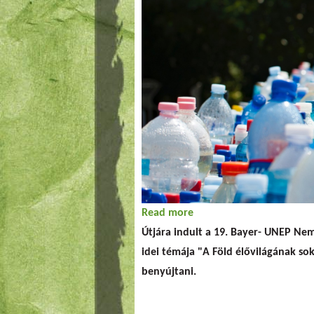
Read more
about 19. Nemzetközi Kö
Útjára indult a 19. Bayer- UNEP Ne
idei témája "A Föld élővilágának sok
benyújtani.