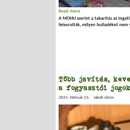
Read more
about Nem takarít a MOH
A MOHU szerint a takarítás az ingat
felsorolták, milyen hulladékot nem v
Több javítás, kev
a fogyasztói jogo
2025. február 23.
Jakab János