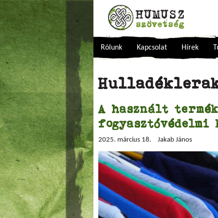
Rólunk
Kapcsolat
Hírek
T
Hulladéklera
A használt termék
fogyasztóvédelmi 
2025. március 18.
Jakab János