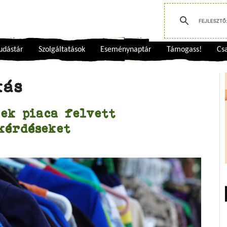
udástár
Szolgáltatások
Eseménynaptár
Támogass!
Csa
kás
ek piaca felvett
kérdéseket