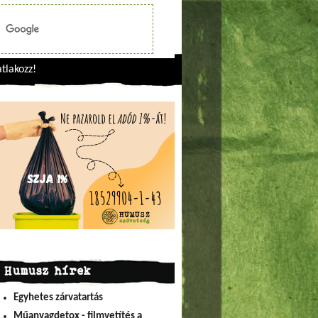
tlakozz!
Humusz hírek
Egyhetes zárvatartás
Műanyagdetox - filmvetítés a