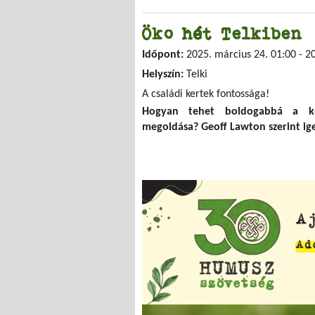
Öko hét Telkiben
Időpont:
2025. március 24. 01:00
-
20
Helyszín:
Telki
A családi kertek fontossága!
Hogyan tehet boldogabbá a ke
megoldása? Geoff Lawton szerint ig