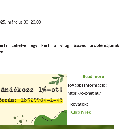
25. március 30. 23:00
rt? Lehet-e egy kert a világ összes problémájának
en.
Read more
about Öko h
További információ:
https://okohet.hu/
Rovatok:
Külső hírek