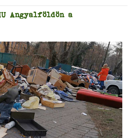
HU Angyalföldön a
n