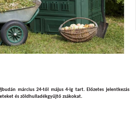
udán!
jbudán március 24-től május 4-ig tart. Előzetes jelentkezás
eteket és zöldhulladékgyűjtő zsákokat.