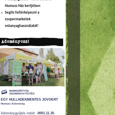
Humusz Ház kertjében
Segíts feltérképezni a
szupermarketek
műanyaghasználatát!
Adományozz!