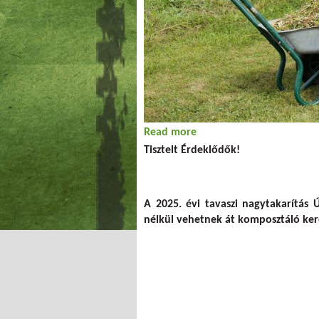
Read more
about Nagytakarítás Újb
Tisztelt Érdeklődők!
A 2025. évi tavaszi nagytakarítás Ú
nélkül vehetnek át komposztáló ker