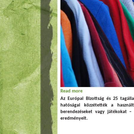
Read more
about A használt terméke
Az Európai Bizottság és 25 tagáll
hatóságai közzétették a használ
berendezéseket vagy játékokat – é
eredményeit.