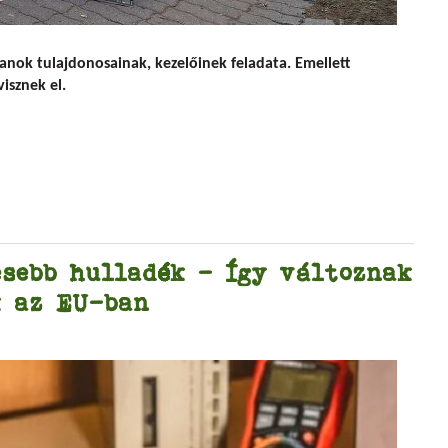
U Angyalföldön a lomtalanítás után
lanok tulajdonosainak, kezelőinek feladata. Emellett
isznek el.
esebb hulladék – Így változnak
k az EU-ban