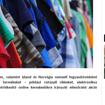
k piaca felvett fogyasztóvédelmi kérdéseket
am, valamint Izland és Norvégia nemzeti fogyasztóvédelmi
t termékeket – például ruházati cikkeket, elektronikus
rtékesítő online kereskedőkre irányuló ellenőrzési akció