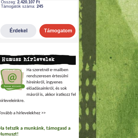
Humusz hírlevelek
Ha szeretnél e-mailben
rendszeresen értesülni
híreinkről, ingyenes
előadásainkról, és sok
másról is, akkor iratkozz fel
hírleveleinkre.
Tovább a hírlevelekhez >>
Ha tetszik a munkánk, támogasd a
Humuszt!