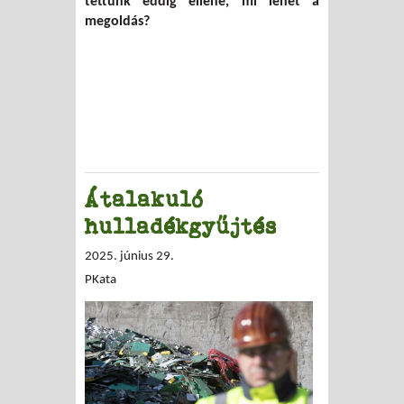
tettünk eddig ellene, mi lehet a
megoldás?
Átalakuló
hulladékgyűjtés
2025. június 29.
PKata