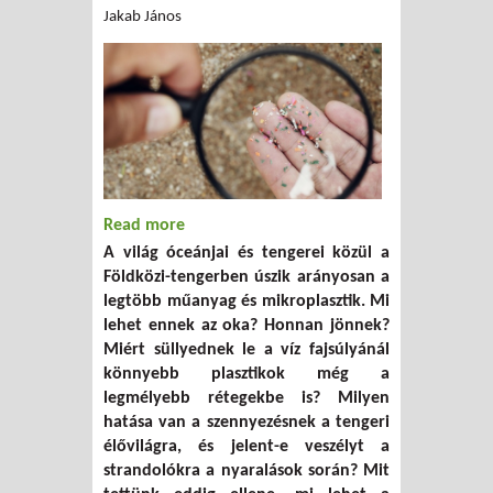
Jakab János
Read more
about Miért van annyi műanyag a
A világ óceánjai és tengerei közül a
Földközi-tengerben?
Földközi-tengerben úszik arányosan a
legtöbb műanyag és mikroplasztik. Mi
lehet ennek az oka? Honnan jönnek?
Miért süllyednek le a víz fajsúlyánál
könnyebb plasztikok még a
legmélyebb rétegekbe is? Milyen
hatása van a szennyezésnek a tengeri
élővilágra, és jelent-e veszélyt a
strandolókra a nyaralások során? Mit