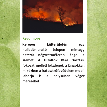
Read more
about Hatalmas tűz volt Budapest
Kerepes külterületén egy
mellett, újra égett a Kerepesi
hulladéklerakó telepen mintegy
Hulladégtelep
hatszáz négyzetméteren lángol a
szemét. A tűzoltók IV-es riasztási
fokozat mellett küzdenek a lángokkal,
miközben a katasztrófavédelem mobil
laborja is a helyszínen végez
méréseket.