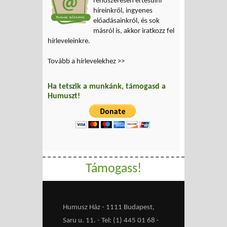
rendszeresen értesülni
híreinkről, ingyenes
előadásainkról, és sok
másról is, akkor iratkozz fel
hírleveleinkre.
Tovább a hírlevelekhez >>
Ha tetszik a munkánk, támogasd a
Humuszt!
Támogass!
Humusz Ház - 1111 Budapest,
Saru u. 11. - Tel: (1) 445 01 68 -