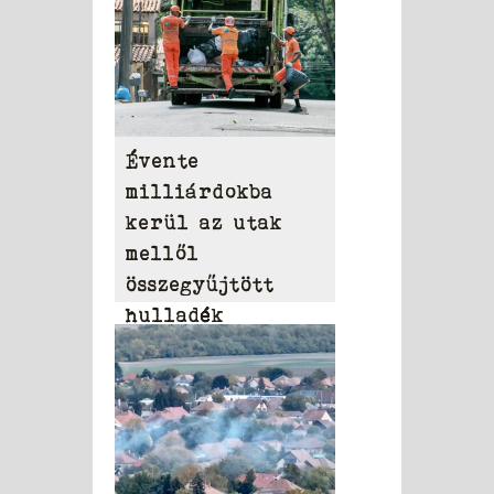
Évente
milliárdokba
kerül az utak
mellől
összegyűjtött
hulladék
eltakarítása