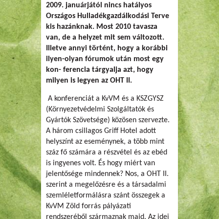
2009. januárjától nincs hatályos
Országos Hulladékgazdálkodási Terve
kis hazánknak. Most 2010 tavasza
van, de a helyzet mit sem változott.
Illetve annyi történt, hogy a korábbi
ilyen-olyan fórumok után most egy
kon- ferencia tárgyalja azt, hogy
milyen is legyen az OHT II.
A konferenciát a KvVM és a KSZGYSZ
(Környezetvédelmi Szolgáltatók és
Gyártók Szövetsége) közösen szervezte.
A három csillagos Griff Hotel adott
helyszínt az eseménynek, a több mint
száz fő számára a részvétel és az ebéd
is ingyenes volt. És hogy miért van
jelentősége mindennek? Nos, a OHT II.
szerint a megelőzésre és a társadalmi
szemléletformálásra szánt összegek a
KvVM Zöld forrás pályázati
rendszeréből származnak majd. Az idei