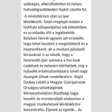
szükséges, elkerülhetetlen és helyes
hulladékgazdálkodási lépést vázolta fel.
A minisztérium után az ipar
következett. Talán meglepő módon a
HuMuSz álláspontjához sok tekintetben
ez az előadás állt a legközelebb.
Balatoni Henrik ugyanis azt ecsetelte,
hogy lehet beszélni a megelőzésről és a
hasznosításról, de a mostani pályázati
kiírásoknál is az látszik, hogy a
hasznosító ipar számára a források
csekélyek és nehezen elérhetőek, míg a
hulladék ártalmatlanítására ismét nagy
összegek állnak rendelkezésre. Végül
Dzubay László a Magyar Gyáriparosok
Országos szövetségének
Környezetvédelmi Bizottsági tagja
beszélt, és mondandóját elsősorban a
magyar munkahelyek kérdéskörére
koncentrálta. Éljenek az égetők... Az