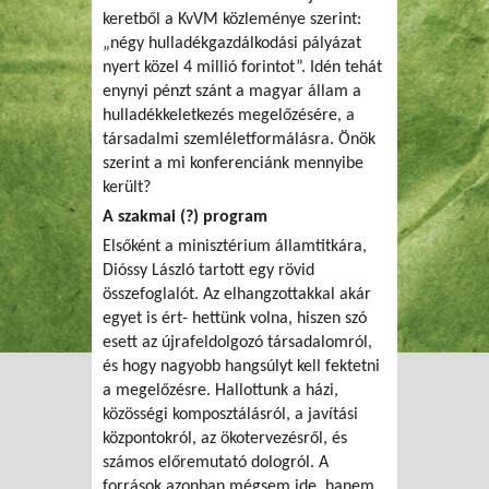
keretből a KvVM közleménye szerint:
„négy hulladékgazdálkodási pályázat
nyert közel 4 millió forintot”. Idén tehát
enynyi pénzt szánt a magyar állam a
hulladékkeletkezés megelőzésére, a
társadalmi szemléletformálásra. Önök
szerint a mi konferenciánk mennyibe
került?
A szakmai (?) program
Elsőként a minisztérium államtitkára,
Dióssy László tartott egy rövid
összefoglalót. Az elhangzottakkal akár
egyet is ért- hettünk volna, hiszen szó
esett az újrafeldolgozó társadalomról,
és hogy nagyobb hangsúlyt kell fektetni
a megelőzésre. Hallottunk a házi,
közösségi komposztálásról, a javítási
központokról, az ökotervezésről, és
számos előremutató dologról. A
források azonban mégsem ide, hanem