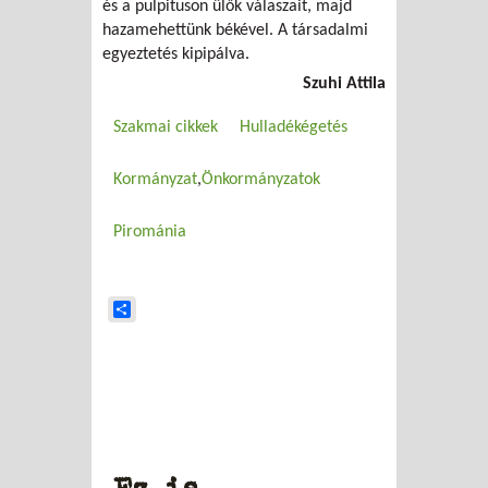
és a pulpituson ülők válaszait, majd
hazamehettünk békével. A társadalmi
egyeztetés kipipálva.
Szuhi Attila
Szakmai cikkek
Hulladékégetés
Kormányzat
Önkormányzatok
Pirománia
Share