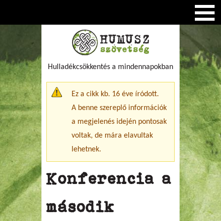
Hulladékcsökkentés a mindennapokban
Figyelmeztető üzenet
Ez a cikk kb. 16 éve íródott.
A benne szereplő információk
a megjelenés idején pontosak
voltak, de mára elavultak
lehetnek.
Konferencia a
második