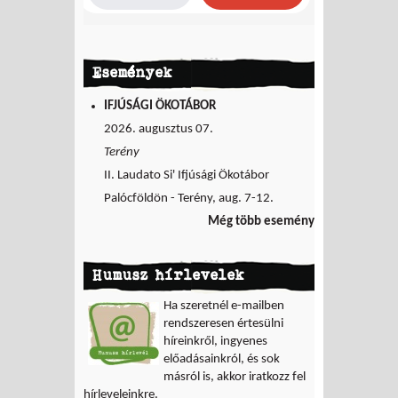
Események
IFJÚSÁGI ÖKOTÁBOR
2026. augusztus 07.
Terény
II. Laudato Si' Ifjúsági Ökotábor
Palócföldön - Terény, aug. 7-12.
Még több esemény
Humusz hírlevelek
Ha szeretnél e-mailben
rendszeresen értesülni
híreinkről, ingyenes
előadásainkról, és sok
másról is, akkor iratkozz fel
hírleveleinkre.