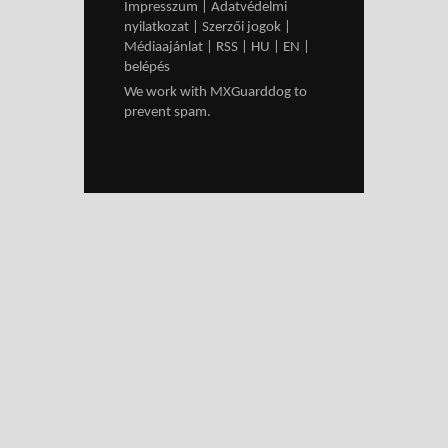
Impresszum
|
Adatvédelmi
nyilatkozat
|
Szerzői jogok
|
Médiaajánlat
|
RSS
|
HU
|
EN
|
belépés
We work with
MXGuarddog
to
prevent spam.