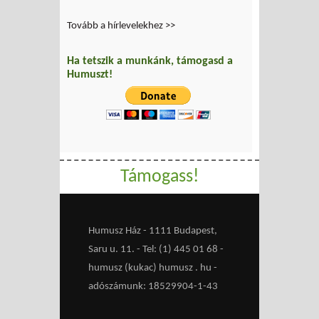
Tovább a hírlevelekhez >>
Ha tetszik a munkánk, támogasd a
Humuszt!
Támogass!
Humusz Ház - 1111 Budapest,
Saru u. 11. - Tel: (1) 445 01 68 -
humusz (kukac) humusz . hu -
adószámunk: 18529904-1-43