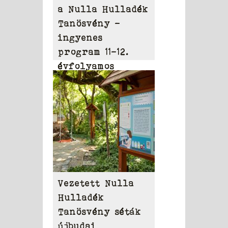
a Nulla Hulladék
Tanösvény –
ingyenes
program 11-12.
évfolyamos
diákoknak
Vezetett Nulla
Hulladék
Tanösvény séták
újbudai