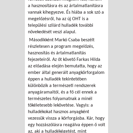
a hasznosításra és az ártalmatlanításra
vannak kihegyezve. És hiába a sok szó a
megelőzésről, ha az új OHT is a
települési szilárd hulladék további
növekedését veszi alapul.
Másodikként Markó Csaba beszélt
részletesen a program megelőzés,
hasznosítás és ártalmatlanítás
fejezeteiről. Az őt követő Farkas Hilda
az előadása elején bemutatta, hogy az
ember által generált anyagkörforgalom
éppen a hulladék tekintetében
különbözik a természeti rendszerek
anyagáramaitól, és a fő cél ennek a
természetes folyamatnak a minél
tökéletesebb lekövetése. Vagyis: a
hulladékokat hasznos anyagként
vezessük vissza a körforgásba. Kár, hogy
egy hozzászólásra reagálva éppen ő volt
az, aki a hulladékégetést, mint