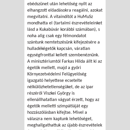
ebédszünet után lehetőség nyílt az
elhangzott előadásokra reagálni, azokat
megvitatni. A vitaindítót a HuMuSz
mondhatta el (tartalmi észrevételeinket
lásd a Kukabúvár korábbi számában), s
noha alig csak egy félmondatot
szántunk nemtetszésünk kifejezésére a
hulladékégetők kapcsán, váratlan
egységfronttal kellett szembenéznünk.
A minisztériumtól Farkas Hilda állt ki az
égetők mellett, majd a győri
Környezetvédelmi Felügyelőség
igazgató helyettese ecsetelte
nélkülözhetetlenségüket, de az ipar
részéről Viszkei György is
ellenállhatatlan vágyat érzett, hogy az
égetők melletti szimpátiáját egy
hozzászólásban kifejtse. Mivel a
válaszra nem kaptunk lehetőséget,
meghallgathattuk az újabb észrevételek