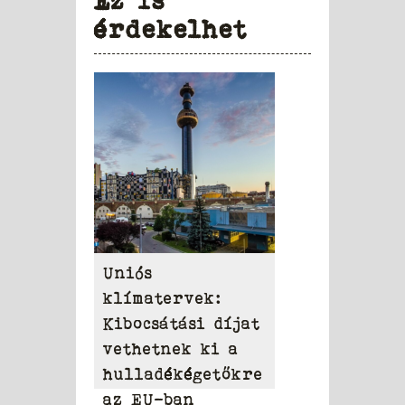
Ez is
érdekelhet
Uniós
klímatervek:
Kibocsátási díjat
vethetnek ki a
hulladékégetőkre
az EU-ban