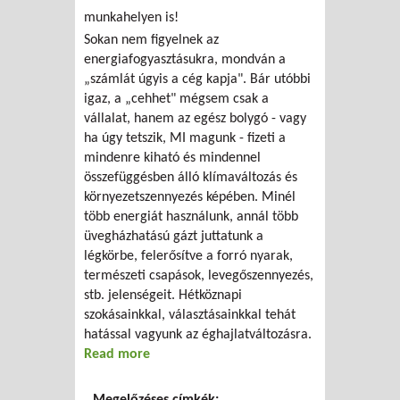
munkahelyen is!
Sokan nem figyelnek az
energiafogyasztásukra, mondván a
„számlát úgyis a cég kapja". Bár utóbbi
igaz, a „cehhet" mégsem csak a
vállalat, hanem az egész bolygó - vagy
ha úgy tetszik, MI magunk - fizeti a
mindenre kiható és mindennel
összefüggésben álló klímaváltozás és
környezetszennyezés képében. Minél
több energiát használunk, annál több
üvegházhatású gázt juttatunk a
légkörbe, felerősítve a forró nyarak,
természeti csapások, levegőszennyezés,
stb. jelenségeit. Hétköznapi
szokásainkkal, választásainkkal tehát
hatással vagyunk az éghajlatváltozásra.
Read more
about Takarékoskodj az energiával!