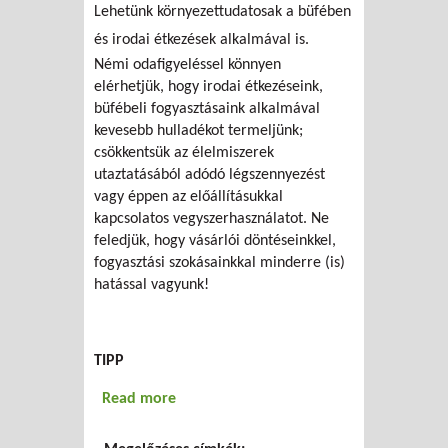
Lehetünk környezettudatosak a büfében
és irodai étkezések alkalmával is.
Némi odafigyeléssel könnyen
elérhetjük, hogy irodai étkezéseink,
büfébeli fogyasztásaink alkalmával
kevesebb hulladékot termeljünk;
csökkentsük az élelmiszerek
utaztatásából adódó légszennyezést
vagy éppen az előállításukkal
kapcsolatos vegyszerhasználatot. Ne
feledjük, hogy vásárlói döntéseinkkel,
fogyasztási szokásainkkal minderre (is)
hatással vagyunk!
TIPP
Read more
about Büfé, étkezés