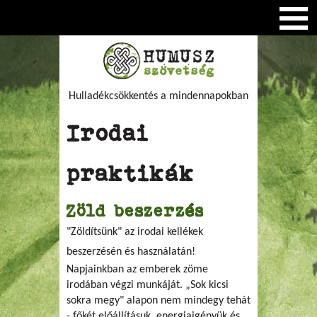
Hulladékcsökkentés a mindennapokban
Irodai
praktikák
Zöld beszerzés
"Zöldítsünk" az irodai kellékek
beszerzésén és használatán!
Napjainkban az emberek zöme
irodában végzi munkáját. „Sok kicsi
sokra megy" alapon nem mindegy tehát
- főkét előállításuk, energiaigényük és