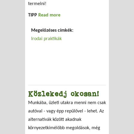
termelni!
TIPP
Read more
about Irodai szelektív gyűjtés
Megelőzéses címkék:
Irodai praktikák
Közlekedj okosan!
Munkába, üzleti utakra menni nem csak
autóval - vagy épp repülővel - lehet. Az
alternatívák között akadnak
környezetkímélőbb megoldások, még