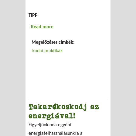
TIPP
Read more
about Add tovább!
Megelőzéses címkék:
Irodai praktikák
Takarékoskodj az
energiával!
Figyeljünk oda egyéni
energiafelhasználásunkra a