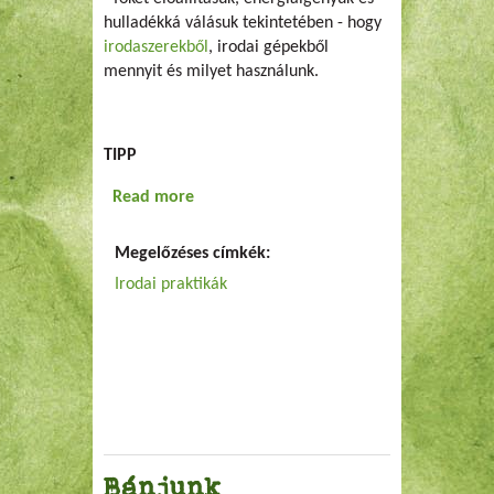
hulladékká válásuk tekintetében - hogy
irodaszerekből
, irodai gépekből
mennyit és milyet használunk.
TIPP
Read more
about Zöld beszerzés
Megelőzéses címkék:
Irodai praktikák
Bánjunk