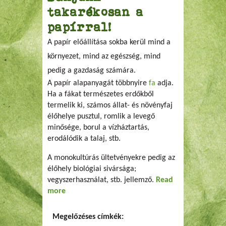
takarékosan a
papírral!
A papír előállítása sokba kerül mind a
környezet, mind az egészség, mind
pedig a gazdaság számára.
A papír alapanyagát többnyire
fa
adja.
Ha a fákat természetes erdőkből
termelik ki, számos állat- és növényfaj
élőhelye pusztul, romlik a levegő
minősége, borul a vízháztartás,
erodálódik a talaj, stb.
A monokultúrás ültetvényekre pedig az
élőhely biológiai sivársága;
vegyszerhasználat, stb. jellemző.
Read
more
about Bánjunk takarékosan a papírral!
Megelőzéses címkék: