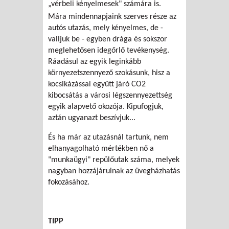
„vérbeli kényelmesek" számára is.
Mára mindennapjaink szerves része az
autós utazás, mely kényelmes, de -
valljuk be - egyben drága és sokszor
meglehetősen idegőrlő tevékenység.
Ráadásul az egyik leginkább
környezetszennyező szokásunk, hisz a
kocsikázással együtt járó CO2
kibocsátás a városi légszennyezettség
egyik alapvető okozója. Kipufogjuk,
aztán ugyanazt beszívjuk...
És ha már az utazásnál tartunk, nem
elhanyagolható mértékben nő a
"munkaügyi" repülőutak száma, melyek
nagyban hozzájárulnak az üvegházhatás
fokozásához.
TIPP