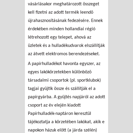
vásárlásakor meghatározott összeget
kell fizetni az adott termék leendõ
újrahasznosításának fedezésére. Ennek
érdekében minden hollandiai régió
létrehozott egy telepet, ahová az
üzletek és a hulladékudvarok elszállítják
az átvett elektromos berendezéseket.
A papírhulladékot havonta egyszer, az
egyes lakókörzetekben különbözõ
társadalmi csoportok (pl. sportklubok)
tagjai gyûjtik össze és szállítják el a
papírgyárba. A gyûjtés napjáról az adott
csoport az év elején kiadott
Papírhulladék-naptáron keresztül
tájékoztatja a körzetében lakókat, akik e
napokon házuk elõtt (a járda szélén)