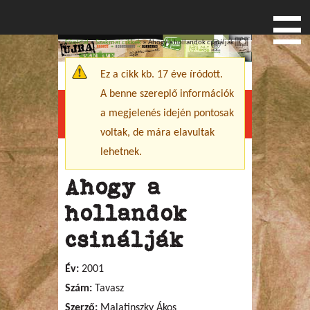
Főoldal
»
Szakmai cikkek
» Ahogy a hollandok csinálják
Jelenlegi hely
Ez a cikk kb. 17 éve íródott.
Figyelmeztető üzenet
A benne szereplő információk
a megjelenés idején pontosak
Menu
voltak, de mára elavultak
lehetnek.
Ahogy a
hollandok
csinálják
Év:
2001
Szám:
Tavasz
Szerző:
Malatinszky Ákos