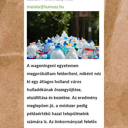
malata@humusz.hu
A wageningeni egyetemen
megpróbáltam felderíteni, miként néz
ki egy átlagos holland város
hulladékának összegyûjtése,
elszállítása és kezelése. Az eredmény
meglepõen jó, a módszer pedig
példaértékû hazai településeink
számára is. Az önkormányzat felelõs