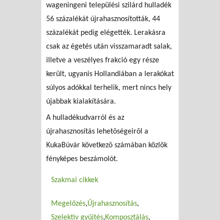
wageningeni települési szilárd hulladék
56 százalékát újrahasznosították, 44
százalékát pedig elégették. Lerakásra
csak az égetés után visszamaradt salak,
illetve a veszélyes frakció egy része
került, ugyanis Hollandiában a lerakókat
súlyos adókkal terhelik, mert nincs hely
újabbak kialakítására.
A hulladékudvarról és az
újrahasznosítás lehetõségeirõl a
KukaBúvár következõ számában közlök
fényképes beszámolót.
Szakmai cikkek
Megelőzés
Újrahasznosítás
Szelektív gyűjtés
Komposztálás