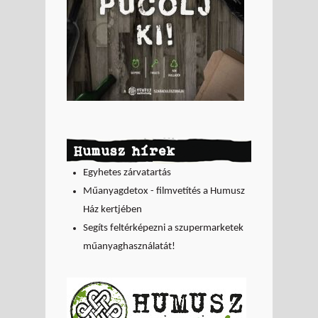
Humusz hírek
Egyhetes zárvatartás
Műanyagdetox - filmvetítés a Humusz
Ház kertjében
Segíts feltérképezni a szupermarketek
műanyaghasználatát!