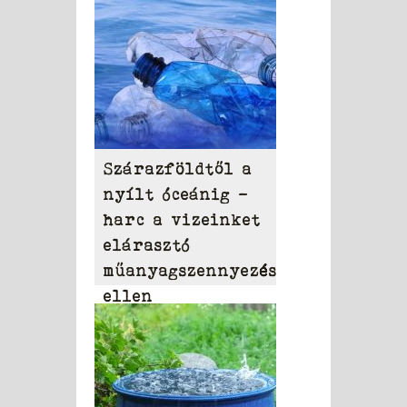
Szárazföldtől a
nyílt óceánig –
harc a vizeinket
elárasztó
műanyagszennyezés
ellen