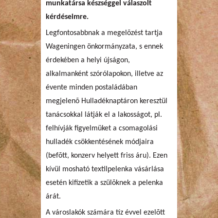
munkatársa készséggel válaszolt
kérdéseimre.
Legfontosabbnak a megelõzést tartja
Wageningen önkormányzata, s ennek
érdekében a helyi újságon,
alkalmanként szórólapokon, illetve az
évente minden postaládában
megjelenõ Hulladéknaptáron keresztül
tanácsokkal látják el a lakosságot, pl.
felhívják figyelmüket a csomagolási
hulladék csökkentésének módjaira
(befõtt, konzerv helyett friss áru). Ezen
kívül mosható textilpelenka vásárlása
esetén kifizetik a szülõknek a pelenka
árát.
A városlakók számára tíz évvel ezelõtt