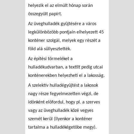
helyezik el az elmúlt hónap során
összegyûlt papírt.
Az üveghulladék gyûjtésére a város
legkülönbözõbb pontjain elhelyezett 45
konténer szolgál, melyek egy részét a
föld alá süllyesztették.
Az építési törmeléket a
hulladékudvarban, a textilt pedig utcai
konténerekben helyezheti el a lakosság.
A szelektív hulladégyûjtést a lakosok
nagy része fegyelmezetten végzi, de
idõnként elõfordul, hogy pl. a szerves
vagy az üveghulladék közé vegyes
szemét kerül (ilyenkor a konténer
tartalma a hulladékégetõbe megy).