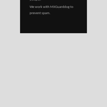
We work with
MXGuarddog
to
prevent spam.