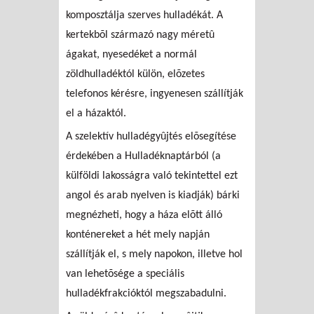
komposztálja szerves hulladékát. A
kertekbõl származó nagy méretû
ágakat, nyesedéket a normál
zöldhulladéktól külön, elõzetes
telefonos kérésre, ingyenesen szállítják
el a házaktól.
A szelektív hulladégyûjtés elõsegítése
érdekében a Hulladéknaptárból (a
külföldi lakosságra való tekintettel ezt
angol és arab nyelven is kiadják) bárki
megnézheti, hogy a háza elõtt álló
konténereket a hét mely napján
szállítják el, s mely napokon, illetve hol
van lehetõsége a speciális
hulladékfrakcióktól megszabadulni.