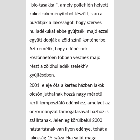
"bio-tasakkal", amely polietilén helyett
kukoricakeményítõbõl készült, s arra
buzdítják a lakosságot, hogy szerves
hulladékukat ebbe gyûjtsék, majd ezzel
együtt dobják a zöld színû konténerbe.
Azt remélik, hogy e lépésnek
köszönhetõen többen vesznek majd
részt a zöldhulladék szelektív
gyûjtésében.
2001. eleje óta a kertes házban lakók
olcsón juthatnak hozzá nagy méretû
kerti komposztáló edényhez, amelyet az
önkormányzat tamogatásával házhoz is
szállítanak. Jelenleg körülbelül 2000
háztartásnak van ilyen edénye, tehát a
lakosság 15 százaléka saját maga