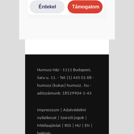
Humusz Ház - 1111 Budapest,
Saru u. 11. - Tel: (1) 445 01 68 -
humusz (kukac) humusz . hu -
adószámunk: 18529904-1-43
Impresszum
|
Adatvédelmi
nyilatkozat
|
Szerzői jogok
|
Médiaajánlat
|
RSS
|
HU
|
EN
|
belépés