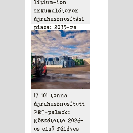
lítium-ion
akkumulátorok
újrahasznosítási
piaca: 2035-re
elérheti a 31,95
milliárd dollárt
17 101 tonna
újrahasznosított
PET-palack:
Közzétette 2026-
os első féléves