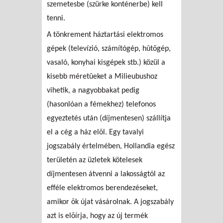
szemetesbe (szürke konténerbe) kell
tenni.
A tönkrement háztartási elektromos
gépek (televízió, számítógép, hûtõgép,
vasaló, konyhai kisgépek stb.) közül a
kisebb méretûeket a Milieubushoz
vihetik, a nagyobbakat pedig
(hasonlóan a fémekhez) telefonos
egyeztetés után (díjmentesen) szállítja
el a cég a ház elõl. Egy tavalyi
jogszabály értelmében, Hollandia egész
területén az üzletek kötelesek
díjmentesen átvenni a lakosságtól az
efféle elektromos berendezéseket,
amikor õk újat vásárolnak. A jogszabály
azt is elõírja, hogy az új termék