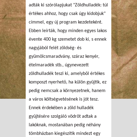
adták ki szórólapjukat "Zöldhulladék: túl
értékes ahhoz, hogy csak úgy kidobjuk"
címmel, egy új program kezdeteként.
Ebben leírták, hogy minden egyes lakos
évente 400 kg szemetet dob ki, s ennek
nagyjából felét zöldség- és
gyümölcsmaradvány, száraz kenyér,
ételmaradék stb., úgynevezett
zöldhulladék teszi ki, amelybõl értékes
komposzt nyerhetõ, ha külön gyûjtik, ez
pedig nemcsak a környezetnek, hanem
a város költségvetésének is jót tesz.
Ennek érdekében a zöld hulladék
gyûjtésére szolgáló vödröt adtak a
lakóknak, mostanában pedig néhány
tömbházban kiegészítik mindezt egy