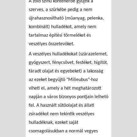
A zöld színû konténerbe gyûjtik a
szerves, a szürkébe pedig a nem
újrahasznosítható (mûanyag, pelenka,
kombinált) hulladékot, amely nem
tartalmaz építési törmeléket és
veszélyes összetevõket.
A veszélyes hulladékokat (szárazelemet,
gyógyszert, fénycsövet, festéket, hígítót,
fáradt olajat és egyebeket) a lakosság
az ezeket begyûjtõ "Milieubus"-hoz
viheti el, amely a hét meghatározott
napján a város bizonyos pontjain lelhetõ
fel. A használt sütõolajat és állati
zsiradékot nem tekintik veszélyes
hulladéknak, ezeket saját
csomagolásukban a normál vegyes