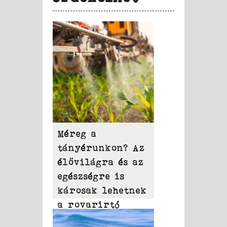
Méreg a
tányérunkon? Az
élővilágra és az
egészségre is
károsak lehetnek
a rovarirtó
szerek