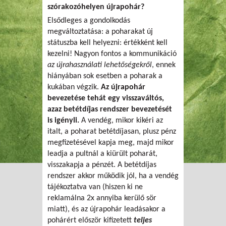
szórakozóhelyen újrapohár?
Elsődleges a gondolkodás
megváltoztatása: a poharakat új
státuszba kell helyezni: értékként kell
kezelni! Nagyon fontos a kommunikáció
az újrahasználati lehetőségekről
, ennek
hiányában sok esetben a poharak a
kukában végzik.
Az újrapohár
bevezetése tehát egy visszaváltós,
azaz betétdíjas rendszer bevezetését
is igényli.
A vendég, mikor kikéri az
italt, a poharat betétdíjasan, plusz pénz
megfizetésével kapja meg, majd mikor
leadja a pultnál a kiürült poharát,
visszakapja a pénzét. A betétdíjas
rendszer akkor működik jól, ha a vendég
tájékoztatva van (hiszen ki ne
reklamálna 2x annyiba kerülő sör
miatt), és az újrapohár leadásakor a
pohárért először kifizetett
teljes