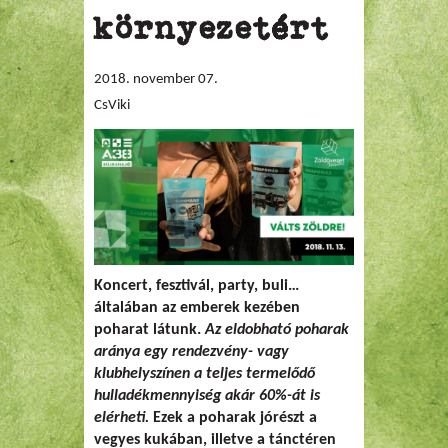
környezetért
2018. november 07.
CsViki
Koncert, fesztivál, party, buli…
általában az emberek kezében
poharat látunk.
Az eldobható poharak
aránya egy rendezvény- vagy
klubhelyszínen a teljes termelődő
hulladékmennyiség akár 60%-át is
elérheti.
Ezek a poharak jórészt a
vegyes kukában, illetve a tánctéren