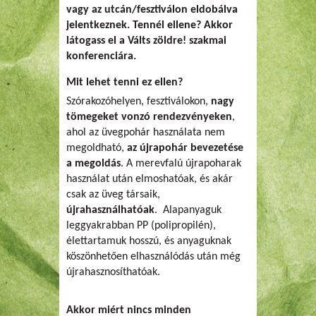
vagy az utcán/fesztiválon eldobálva
jelentkeznek. Tennél ellene? Akkor
látogass el a Válts zöldre! szakmai
konferenciára.
Mit lehet tenni ez ellen?
Szórakozóhelyen, fesztiválokon,
nagy
tömegeket vonzó rendezvényeken
,
ahol az üvegpohár használata nem
megoldható,
az újrapohár bevezetése
a megoldás
. A merevfalú újrapoharak
használat után elmoshatóak, és akár
csak az üveg társaik,
újrahasználhatóak
. Alapanyaguk
leggyakrabban PP (polipropilén),
élettartamuk hosszú, és anyaguknak
köszönhetően elhasználódás után még
újrahasznosíthatóak.
Akkor miért nincs minden