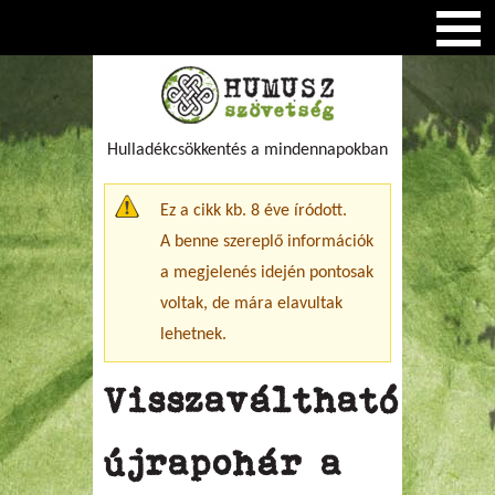
Hulladékcsökkentés a mindennapokban
Figyelmeztető üzenet
Ez a cikk kb. 8 éve íródott.
A benne szereplő információk
a megjelenés idején pontosak
voltak, de mára elavultak
lehetnek.
Visszaváltható
újrapohár a