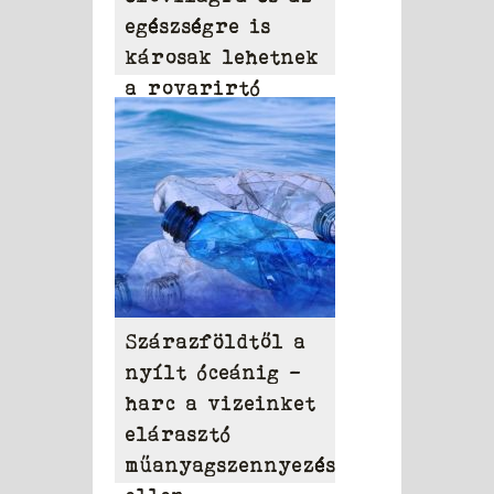
egészségre is
károsak lehetnek
a rovarirtó
szerek
Szárazföldtől a
nyílt óceánig –
harc a vizeinket
elárasztó
műanyagszennyezés