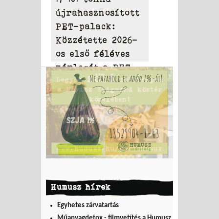
újrahasznosított
PET-palack:
Közzétette 2026-
os első féléves
mérlegét a PET
to PET
Humusz hírek
Egyhetes zárvatartás
Műanyagdetox - filmvetítés a Humusz