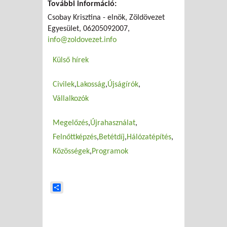
További információ:
Csobay Krisztina - elnök, Zöldövezet
Egyesület, 06205092007,
info@zoldovezet.info
Külső hírek
Civilek
Lakosság
Újságírók
Vállalkozók
Megelőzés
Újrahasználat
Felnőttképzés
Betétdíj
Hálózatépítés
Közösségek
Programok
Share