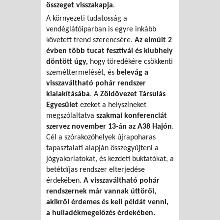
összeget visszakapja
.
A környezeti tudatosság a
vendéglátóiparban is egyre inkább
követett trend szerencsére.
Az elmúlt 2
évben több tucat fesztivál és klubhely
döntött úgy,
hogy töredékére csökkenti
szeméttermelését, és
belevág a
visszaváltható pohár rendszer
kialakításába
. A
Zöldövezet Társulás
Egyesület
ezeket a helyszíneket
megszólaltatva
szakmai konferenciát
szervez november 13-án az A38 Hajón
.
Cél a szórakozóhelyek újrapoharas
tapasztalati alapján összegyűjteni a
jógyakorlatokat, és kezdeti buktatókat, a
betétdíjas rendszer elterjedése
érdekében.
A visszaváltható pohár
rendszernek már vannak úttörői,
akikről érdemes és kell példát venni,
a hulladékmegelőzés érdekében.