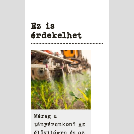
Ez is
érdekelhet
Méreg a
tányérunkon? Az
élővilágra és az