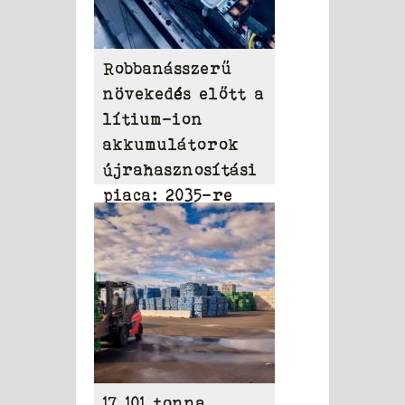
Robbanásszerű
növekedés előtt a
lítium-ion
akkumulátorok
újrahasznosítási
piaca: 2035-re
elérheti a 31,95
milliárd dollárt
17 101 tonna