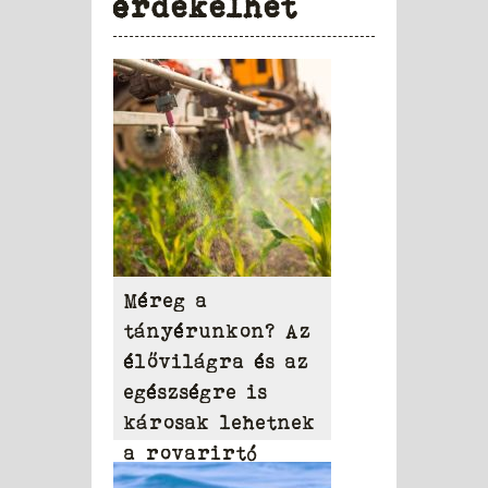
érdekelhet
Méreg a
tányérunkon? Az
élővilágra és az
egészségre is
károsak lehetnek
a rovarirtó
szerek