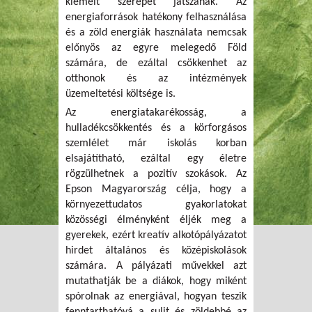
kiemelt szerepet játszanak. Az
energiaforrások hatékony felhasználása
és a zöld energiák használata nemcsak
előnyös az egyre melegedő Föld
számára, de ezáltal csökkenhet az
otthonok és az intézmények
üzemeltetési költsége is.
Az energiatakarékosság, a
hulladékcsökkentés és a körforgásos
szemlélet már iskolás korban
elsajátítható, ezáltal egy életre
rögzülhetnek a pozitív szokások. Az
Epson Magyarország célja, hogy a
környezettudatos gyakorlatokat
közösségi élményként éljék meg a
gyerekek, ezért kreatív alkotópályázatot
hirdet általános és középiskolások
számára. A pályázati művekkel azt
mutathatják be a diákok, hogy miként
spórolnak az energiával, hogyan teszik
fenntarthatóvá a sulit és zöldebbé az