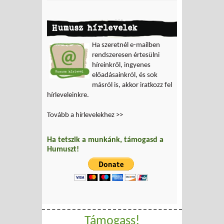
Humusz hírlevelek
Ha szeretnél e-mailben
rendszeresen értesülni
híreinkről, ingyenes
előadásainkról, és sok
másról is, akkor iratkozz fel
hírleveleinkre.
Tovább a hírlevelekhez >>
Ha tetszik a munkánk, támogasd a
Humuszt!
Támogass!