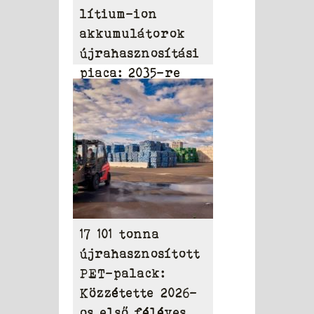
lítium-ion
akkumulátorok
újrahasznosítási
piaca: 2035-re
elérheti a 31,95
milliárd dollárt
17 101 tonna
újrahasznosított
PET-palack:
Közzétette 2026-
os első féléves