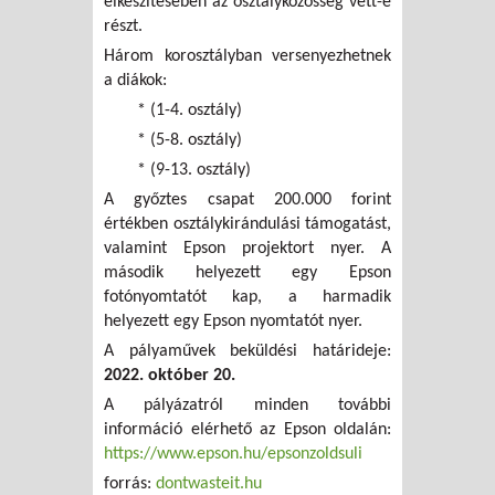
elkészítésében az osztályközösség vett-e
részt.
Három korosztályban versenyezhetnek
a diákok:
* (1-4. osztály)
* (5-8. osztály)
* (9-13. osztály)
A győztes csapat 200.000 forint
értékben osztálykirándulási támogatást,
valamint Epson projektort nyer. A
második helyezett egy Epson
fotónyomtatót kap, a harmadik
helyezett egy Epson nyomtatót nyer.
A pályaművek beküldési határideje:
2022. október 20.
A pályázatról minden további
információ elérhető az Epson oldalán:
https://www.epson.hu/epsonzoldsuli
forrás:
dontwasteit.hu