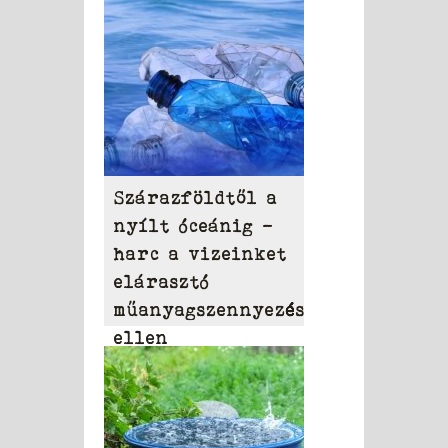
Szárazföldtől a
nyílt óceánig –
harc a vizeinket
elárasztó
műanyagszennyezés
ellen