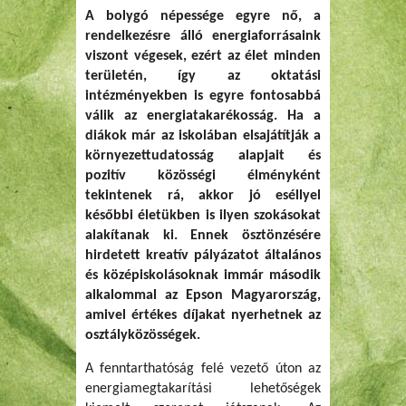
A bolygó népessége egyre nő, a
rendelkezésre álló energiaforrásaink
viszont végesek, ezért az élet minden
területén, így az oktatási
intézményekben is egyre fontosabbá
válik az energiatakarékosság. Ha a
diákok már az iskolában elsajátítják a
környezettudatosság alapjait és
pozitív közösségi élményként
tekintenek rá, akkor jó eséllyel
későbbi életükben is ilyen szokásokat
alakítanak ki. Ennek ösztönzésére
hirdetett kreatív pályázatot általános
és középiskolásoknak immár második
alkalommal az Epson Magyarország,
amivel értékes díjakat nyerhetnek az
osztályközösségek.
A fenntarthatóság felé vezető úton az
energiamegtakarítási lehetőségek