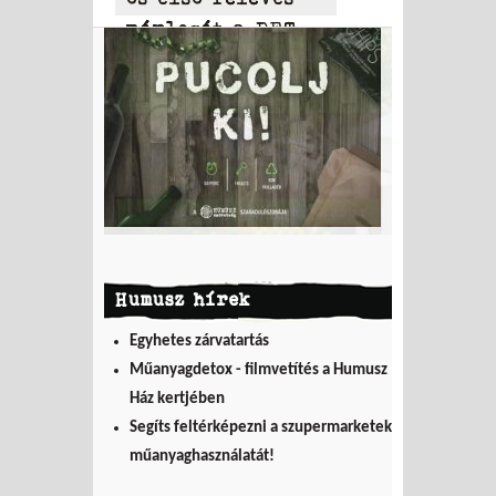
mérlegét a PET
to PET
Humusz hírek
Egyhetes zárvatartás
Műanyagdetox - filmvetítés a Humusz
Ház kertjében
Segíts feltérképezni a szupermarketek
műanyaghasználatát!