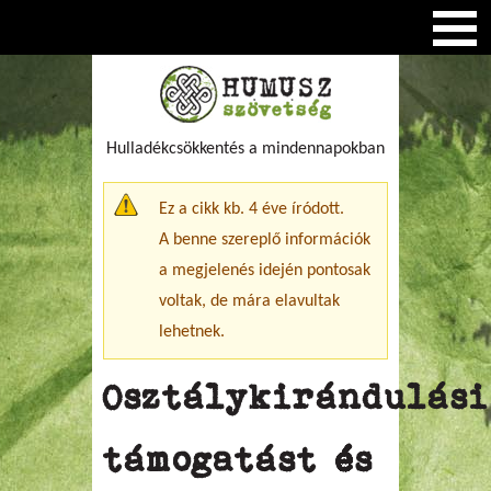
Hulladékcsökkentés a mindennapokban
Figyelmeztető üzenet
Ez a cikk kb. 4 éve íródott.
A benne szereplő információk
a megjelenés idején pontosak
voltak, de mára elavultak
lehetnek.
Osztálykirándulási
támogatást és