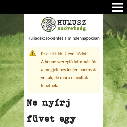
Hulladékcsökkentés a mindennapokban
Figyelmeztető üzenet
Ez a cikk kb. 2 éve íródott.
A benne szereplő információk
a megjelenés idején pontosak
voltak, de mára elavultak
lehetnek.
Ne nyírj
füvet egy