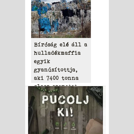
Bíróság elé áll a
hulladékmaffia
egyik
gyanúsítottja,
aki 7400 tonna
olasz szemetet
hordott Tamásiba