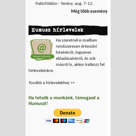
Palócföldön - Terény, aug. 7-12.
Még több esemény
Humusz hírlevelek
Ha szeretnél e-mailben
rendszeresen értesülni
híreinkről, ingyenes
előadásainkról, és sok
másról is, akkor iratkozz fel
hírleveleinkre.
Tovább a hírlevelekhez >>
Ha tetszik a munkánk, támogasd a
Humuszt!