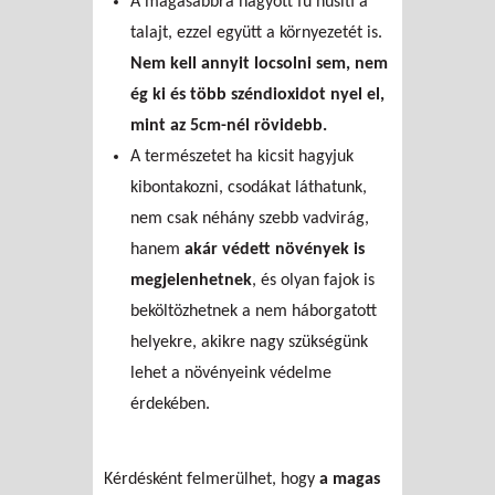
A magasabbra hagyott fű hűsíti a
talajt, ezzel együtt a környezetét is.
Nem kell annyit locsolni sem, nem
ég ki és több széndioxidot nyel el,
mint az 5cm-nél rövidebb.
A természetet ha kicsit hagyjuk
kibontakozni, csodákat láthatunk,
nem csak néhány szebb vadvirág,
hanem
akár védett növények is
megjelenhetnek
, és olyan fajok is
beköltözhetnek a nem háborgatott
helyekre, akikre nagy szükségünk
lehet a növényeink védelme
érdekében.
Kérdésként felmerülhet, hogy
a magas