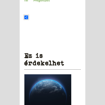
hír
Megelőzés
Share
Ez is
érdekelhet