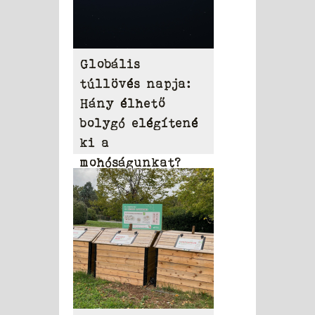
Globális
túllövés napja:
Hány élhető
bolygó elégítené
ki a
mohóságunkat?