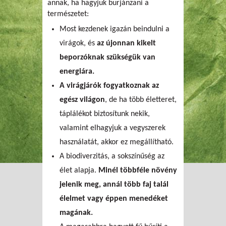
annak, ha hagyjuk burjánzani a
természetet:
Most kezdenek igazán beindulni a
virágok, és
az újonnan kikelt
beporzóknak szükségük van
energiára.
A virágjárók fogyatkoznak az
egész világon
, de ha több életteret,
táplálékot biztosítunk nekik,
valamint elhagyjuk a vegyszerek
használatát, akkor ez megállítható.
A biodiverzitás, a sokszínűség az
élet alapja.
Minél többféle növény
jelenik meg, annál több faj talál
élelmet vagy éppen menedéket
magának.