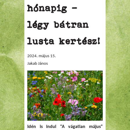
hónapig –
légy bátran
lusta kertész!
2024. május 15.
Jakab János
Idén is indul “A vágatlan május”