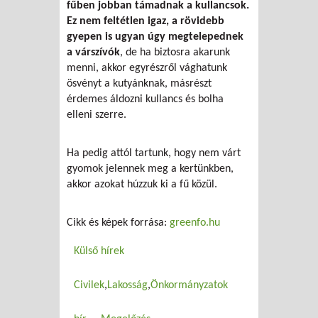
fűben jobban támadnak a kullancsok.
Ez nem feltétlen igaz, a rövidebb
gyepen is ugyan úgy megtelepednek
a várszívók
, de ha biztosra akarunk
menni, akkor egyrészről vághatunk
ösvényt a kutyánknak, másrészt
érdemes áldozni kullancs és bolha
elleni szerre.
Ha pedig attól tartunk, hogy nem várt
gyomok jelennek meg a kertünkben,
akkor azokat húzzuk ki a fű közül.
Cikk és képek forrása:
greenfo.hu
Külső hírek
Civilek
Lakosság
Önkormányzatok