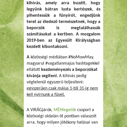
kihívás, amely arra buzdít, hogy
legyünk bátran lusta kertészek, és
pihentessük a fűnyírót, engedjünk
teret az éledező természetnek, hogy a
beporzók is megtalálhassák
számításukat a kertben. A mozgalom
2019-ben az Egyesült Királyságban
kezdett kibontakozni.
A
közösségi médiában #NoMowMay,
magyarul #vagatlanmajus hashtagekkel
ellátott
kezdeményezés a beporzókat
kívánja segíteni.
A kihívás pedig
végtelenül egyszerű teljesíteni:
egyszerűen csak május 1-től 31-ig nem
kell nyírnunk a füvet.
A VIRÁGjárók,
MÉHlegelők
csoport a
közösségi oldalán öt pontban válaszolt
arra, hogy milyen jótékony hatásai van