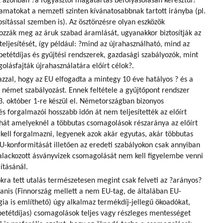
k azonban ?a fogyasztói magatartás befolyásolásán keresztül?
yamatokat a nemzeti szinten kívánatosabbnak tartott irányba (pl.
osítással szemben is). Az ösztönzésre olyan eszközök
zzák meg az áruk szabad áramlását, ugyanakkor biztosítják az
eljesítését, így például:
?mind az újrahasználható, mind az
tétdíjas és gyűjtési rendszerek, gazdasági szabályozók, mint
olásfajták újrahasználatára előírt célok?
.
zzal, hogy az EU elfogadta a mintegy 10 éve hatályos ? és a
? német szabályozást. Ennek feltétele a gyűjtőpont rendszer
3. október 1-re készül el. Németországban bizonyos
s forgalmazói hosszabb időn át nem teljesítették az előírt
ehát amelyeknél a többutas csomagolások részaránya az előírt
al kell forgalmazni, legyenek azok akár egyutas, akár többutas
-konformitását illetően az eredeti szabályokon csak annyiban
palackozott ásványvizek csomagolását nem kell figyelembe venni
ításánál.
a tett utalás természetesen megint csak felveti az ?arányos?
anis (Finnország mellett a nem EU-tag, de általában EU-
ia is említhető) úgy alkalmaz termékdíj-jellegű ökoadókat,
betétdíjas) csomagolások teljes vagy részleges mentességet