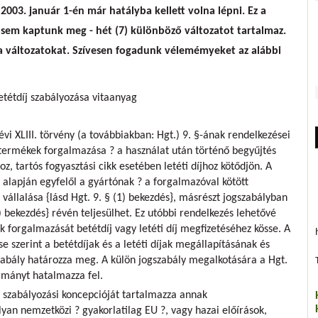
2003. január 1-én már hatályba kellett volna lépni. Ez a
 sem kaptunk meg - hét (7) különböző változatot tartalmaz.
 változatokat. Szívesen fogadunk vélemémyeket az alábbi
etétdíj szabályozása vitaanyag
vi XLIII. törvény (a továbbiakban: Hgt.) 9. §-ának rendelkezései
termékek forgalmazása ? a használat után történő begyűjtés
oz, tartós fogyasztási cikk esetében letéti díjhoz kötődjön. A
y alapján egyfelől a gyártónak ? a forgalmazóval kötött
vállalása {lásd Hgt. 9. § (1) bekezdés}, másrészt jogszabályban
3) bekezdés} révén teljesülhet. Ez utóbbi rendelkezés lehetővé
k forgalmazását betétdíj vagy letéti díj megfizetéséhez kösse. A
e szerint a betétdíjak és a letéti díjak megállapításának és
zabály határozza meg. A külön jogszabály megalkotására a Hgt.
rmányt hatalmazza fel.
 szabályozási koncepcióját tartalmazza annak
yan nemzetközi ? gyakorlatilag EU ?, vagy hazai előírások,