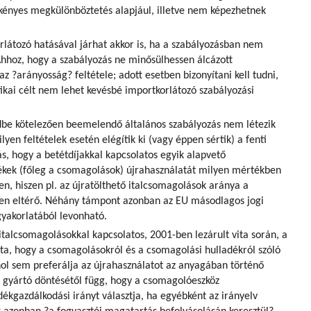
ényes megkülönböztetés alapjául, illetve
nem képezhetnek
rlátozó hatásával járhat akkor is, ha a szabályozásban nem
Ahhoz, hogy a szabályozás ne minősülhessen álcázott
z ?arányosság? feltétele; adott esetben bizonyítani kell tudni,
tikai célt nem lehet kevésbé importkorlátozó szabályozási
be kötelezően beemelendő általános szabályozás nem létezik
yen feltételek esetén elégítik ki (vagy éppen sértik) a fenti
ás, hogy a betétdíjakkal kapcsolatos egyik alapvető
mékek (főleg a csomagolások) újrahasználatát milyen mértékben
en, hiszen pl. az újratölthető italcsomagolások aránya a
en eltérő. Néhány támpont azonban az EU másodlagos jogi
gyakorlatából levonható.
 italcsomagolásokkal kapcsolatos, 2001-ben lezárult vita során, a
ozta, hogy a csomagolásokról és a csomagolási hulladékról szóló
hol sem preferálja az újrahasználatot az anyagában történő
a gyártó döntésétől függ, hogy a csomagolóeszköz
ékgazdálkodási irányt választja, ha egyébként az irányelv