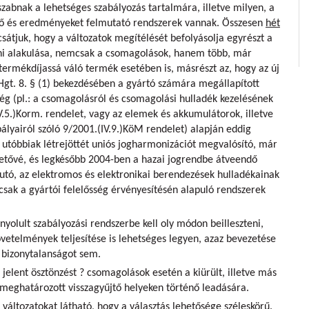
zabnak a lehetséges szabályozás tartalmára, illetve milyen, a
ő és eredményeket felmutató rendszerek vannak. Összesen
hét
csátjuk, hogy
a változatok megítélését befolyásolja egyrészt a
ni alakulása, nemcsak a csomagolások, hanem több, már
 termékdíjassá váló termék esetében is, másrészt az, hogy az új
Hgt. 8. § (1) bekezdésében a gyártó számára megállapított
tség
(pl.: a csomagolásról és csomagolási hulladék kezelésének
(V.5.)Korm. rendelet, vagy az elemek és akkumulátorok, illetve
bályairól szóló 9/2001.(IV.9.)KöM rendelet) alapján eddig
 utóbbiak létrejöttét uniós jogharmonizációt megvalósító, már
ehetővé, és legkésőbb 2004-ben a hazai jogrendbe átveendő
autó, az elektromos és elektronikai berendezések hulladékainak
sak a gyártói felelősség érvényesítésén alapuló rendszerek
nyolult szabályozási rendszerbe kell oly módon beilleszteni,
övetelmények teljesítése is lehetséges legyen, azaz bevezetése
bizonytalanságot sem.
a jelent ösztönzést ? csomagolások esetén a kiürült, illetve más
 meghatározott visszagyűjtő helyeken történő leadására.
változatokat látható, hogy a választás lehetősége széleskörű.