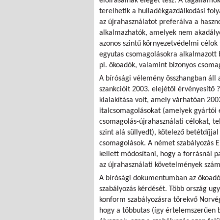
előírásainak eleget tesz. A tagállamo
terelhetik a hulladékgazdálkodási fol
az újrahasználatot preferálva a haszn
alkalmazhatók, amelyek nem akadályo
azonos szintű környezetvédelmi célok t
egyutas csomagolásokra alkalmazott be
pl. ökoadók, valamint bizonyos csomag
A bírósági vélemény összhangban áll a
szankcióit 2003. elejétől érvényesítő 
kialakítása volt, amely várhatóan 200
italcsomagolásokat (amelyek gyártói é
csomagolás-újrahasználati célokat, t
szint alá süllyedt), kötelező betétdíjj
csomagolások. A német szabályozás EU
kellett módosítani, hogy a forrásnál 
az újrahasználati követelmények szám
A bírósági dokumentumban az ökoadókr
szabályozás kérdését. Több ország ugy
konform szabályozásra törekvő Norvég
hogy a többutas (így értelemszerűen 