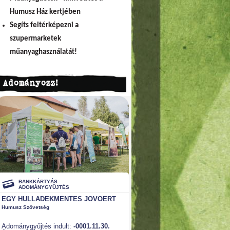
Humusz Ház kertjében
Segíts feltérképezni a
szupermarketek
műanyaghasználatát!
Adományozz!