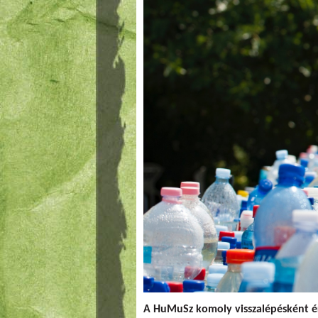
A HuMuSz komoly visszalépésként ér