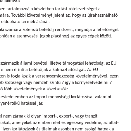
ialakításra.
en tartalmazná a készletben tartási kötelezettséget a
mára. További követelményt jelent az, hogy az újrahasználható
 eldobható termék áránál.
nki számára kötelező betétdíj rendszert, megadja a lehetőséget
nlóan a szennyezési jogok piacához) az egyes cégek között.
zármazik állami bevétel, illetve támogatási lehetőség, az EU
re nem érinti a betétdíjak alkalmazhatóságát. Az EU
on is foglalkozik a versenysemlegesség követelményével, ezen
yéb közösségi vagy nemzeti szintű ? így a környezetvédelmi ?
dő főbb követelmények a következők:
kereskedelemben az import mennyiségi korlátozása,
valamint
yenértékű hatással jár.
ei nem zárnak ki olyan import-, export-, vagy tranzit
makat, amelyeket az emberi élet és egészség védelme, az állat-
 ilyen korlátozások és tilalmak azonban nem szolgálhatnak a