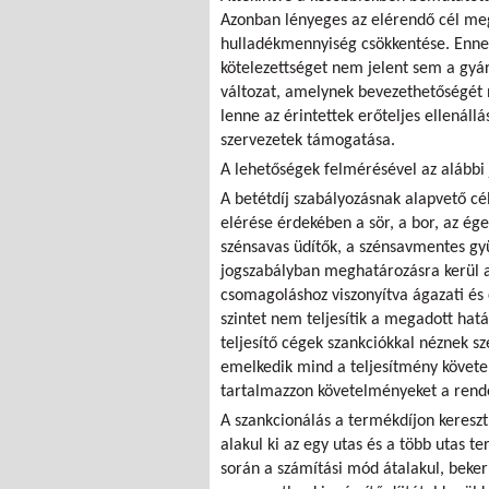
Azonban lényeges az elérendő cél me
hulladékmennyiség csökkentése. Ennek
kötelezettséget nem jelent sem a gyár
változat, amelynek bevezethetőségét 
lenne az érintettek erőteljes ellenál
szervezetek támogatása.
A lehetőségek felmérésével az alábbi 
A betétdíj szabályozásnak alapvető cé
elérése érdekében a sör, a bor, az ége
szénsavas üdítők, a szénsavmentes gyü
jogszabályban meghatározásra kerül 
csomagoláshoz viszonyítva ágazati és 
szintet nem teljesítik a megadott ha
teljesítő cégek szankciókkal néznek s
emelkedik mind a teljesítmény követ
tartalmazzon követelményeket a rende
A szankcionálás a termékdíjon kereszt
alakul ki az egy utas és a több utas 
során a számítási mód átalakul, beker