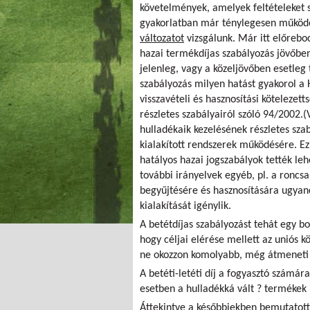
követelmények, amelyek feltételeket s
gyakorlatban már ténylegesen működ
változatot
vizsgálunk. Már itt előrebo
hazai
termékdíjas
szabályozás jövőbe
jelenleg, vagy a közeljövőben esetleg
szabályozás milyen hatást gyakorol a 
visszavételi és hasznosítási kötelezet
részletes szabályairól szóló 94/2002.
hulladékaik kezelésének részletes sza
kialakított rendszerek működésére. Ez
hatályos hazai jogszabályok tették l
további irányelvek egyéb, pl. a roncs
begyűjtésére és hasznosítására ugyanc
kialakítását igénylik.
A betétdíjas szabályozást tehát egy bo
hogy céljai elérése mellett az uniós k
ne okozzon komolyabb, még átmeneti 
A betéti-letéti díj a fogyasztó számár
esetben a hulladékká vált ? termékek
Áttekintve a későbbiekben bemutatott 