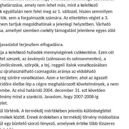
ghatározása, amely nem lehet más, mint a keletkező
 egyáltalán nem felel meg az 1. változat, hiszen semmilyen
tók, sem a forgalmazók számára. Az ellentétes véglet a 3.
nem tartjuk megoldhatónak a jelenlegi helyzetben. Várható
lása, amellyel szemben csekély támogatást jelentene egyes zöld
javaslatot terjesztem elfogadásra.
lja a keletkező hulladék mennyiségének csökkentése. Ezen cél
tet szeszek, az ásványvíz (szénsavas és szénsavmentes), a
mölcslevek, szörpök, a tej, reggeli italok vonatkozásában
az újrahasználható csomagolás aránya az eldobható
cég szintre vonatkozóan. Azon a területen, ahol az ágazati
táridőre életbe lép a cégre meghatározott követelmények, a nem
zembe. Az első határidő 2004. december 31. ezt követően
elmény mind a szankció. Javaslom, hogy 2007-2008-ig
let.
ül történik. A termékdíj mértékében jelentős különbségtétel
termékek között. Ennek érdekében a termékdíj törvény módosítása
ül egy büntető szorzó tényező, amelynek értéke több tízszeres