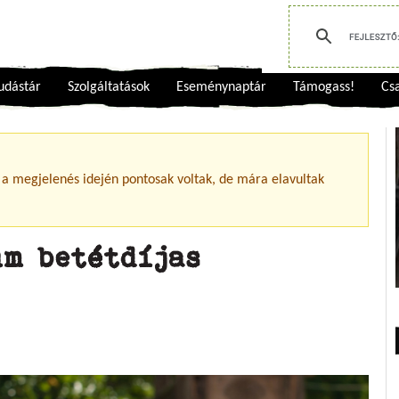
udástár
Szolgáltatások
Eseménynaptár
Támogass!
Csa
 a megjelenés idején pontosak voltak, de mára elavultak
m betétdíjas