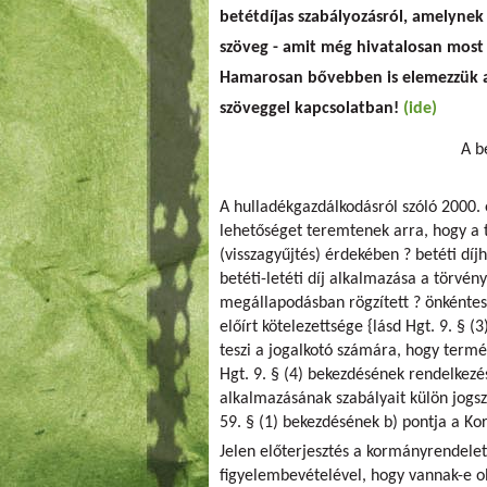
betétdíjas szabályozásról, amelynek 
szöveg - amit még hivatalosan most
Hamarosan bővebben is elemezzük a
szöveggel kapcsolatban!
(ide)
A b
A hulladékgazdálkodásról szóló 2000. é
lehetőséget teremtenek arra, hogy a 
(visszagyűjtés) érdekében ? betéti díjh
betéti-letéti díj alkalmazása a törvén
megállapodásban rögzített ? önkéntes 
előírt kötelezettsége {lásd Hgt. 9. § (
teszi a jogalkotó számára, hogy termé
Hgt. 9. § (4) bekezdésének rendelkezés
alkalmazásának szabályait külön jogs
59. § (1) bekezdésének b) pontja a Ko
Jelen előterjesztés a kormányrendelet
figyelembevételével, hogy vannak-e ol