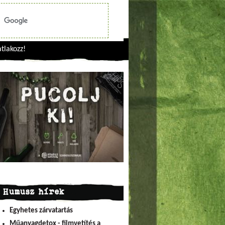
tlakozz!
Humusz hírek
Egyhetes zárvatartás
Műanyagdetox - filmvetítés a