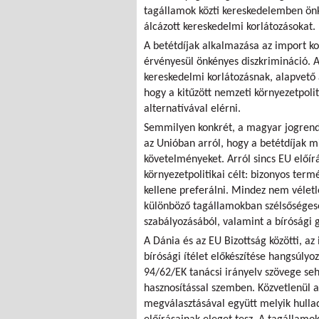
tagállamok közti kereskedelemben önk
álcázott kereskedelmi korlátozásokat.
A betétdíjak alkalmazása az import ko
érvényesül önkényes diszkrimináció. 
kereskedelmi korlátozásnak, alapvető a
hogy a kitűzött nemzeti környezetpoli
alternatívával elérni.
Semmilyen konkrét, a magyar jogrend
az Unióban arról, hogy a betétdíjak mil
követelményeket. Arról sincs EU előír
környezetpolitikai célt: bizonyos ter
kellene preferálni. Mindez nem véletl
különböző tagállamokban szélsőséges
szabályozásából, valamint a bírósági 
A Dánia és az EU Bizottság közötti, az
bírósági ítélet előkészítése hangsúly
94/62/EK tanácsi irányelv szövege se
hasznosítással szemben. Közvetlenül 
megválasztásával együtt melyik hullad