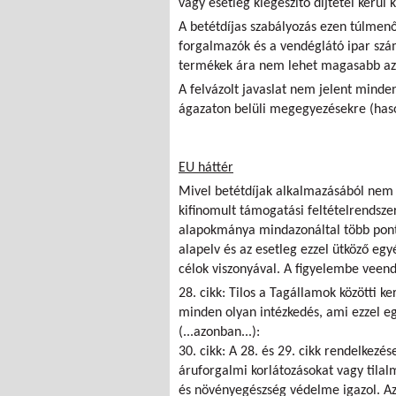
vagy esetleg kiegészítő díjtétel kerül k
A betétdíjas szabályozás ezen túlmenő
forgalmazók és a vendéglátó ipar szá
termékek ára nem lehet magasabb az
A felvázolt javaslat nem jelent minde
ágazaton belüli megegyezésekre (haso
EU háttér
Mivel betétdíjak alkalmazásából nem s
kifinomult támogatási feltételrendsze
alapokmánya mindazonáltal több pont
alapelv és az esetleg ezzel ütköző eg
célok viszonyával. A figyelembe veen
28. cikk: Tilos a Tagállamok közötti 
minden olyan intézkedés, ami ezzel eg
(...azonban...):
30. cikk: A 28. és 29. cikk rendelkezés
áruforgalmi korlátozásokat vagy tilal
és növényegészség védelme igazol. Az