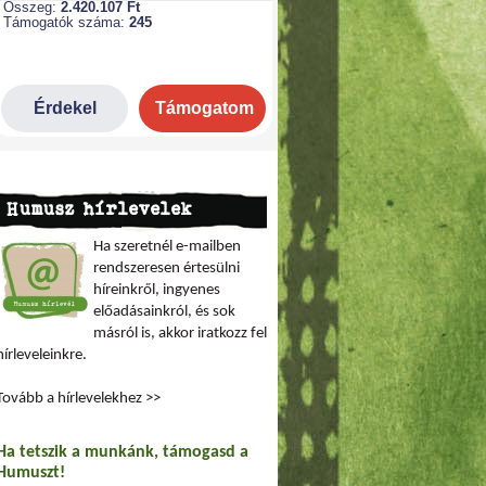
Humusz hírlevelek
Ha szeretnél e-mailben
rendszeresen értesülni
híreinkről, ingyenes
előadásainkról, és sok
másról is, akkor iratkozz fel
hírleveleinkre.
Tovább a hírlevelekhez >>
Ha tetszik a munkánk, támogasd a
Humuszt!