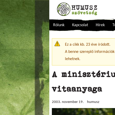
Rólunk
Kapcsolat
Hírek
T
Figyelmeztető üzenet
Ez a cikk kb. 23 éve íródott.
A benne szereplő információk
lehetnek.
A minisztériu
vitaanyaga
2003. november 19.
humusz