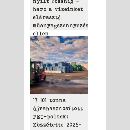
nyílt óceánig –
harc a vizeinket
elárasztó
műanyagszennyezés
ellen
17 101 tonna
újrahasznosított
PET-palack:
Közzétette 2026-