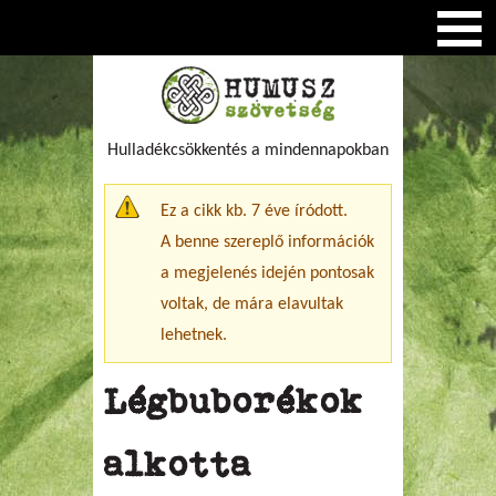
Hulladékcsökkentés a mindennapokban
Figyelmeztető üzenet
Ez a cikk kb. 7 éve íródott.
A benne szereplő információk
a megjelenés idején pontosak
voltak, de mára elavultak
lehetnek.
Légbuborékok
alkotta