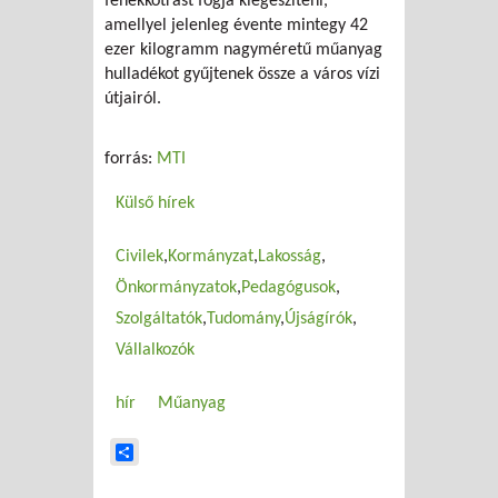
fenékkotrást fogja kiegészíteni,
amellyel jelenleg évente mintegy 42
ezer kilogramm nagyméretű műanyag
hulladékot gyűjtenek össze a város vízi
útjairól.
forrás:
MTI
Külső hírek
Civilek
Kormányzat
Lakosság
Önkormányzatok
Pedagógusok
Szolgáltatók
Tudomány
Újságírók
Vállalkozók
hír
Műanyag
Share