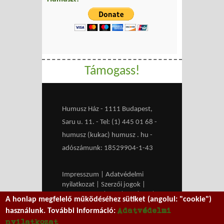
Támogass!
Humusz Ház - 1111 Budapest,
Saru u. 11. - Tel: (1) 445 01 68 -
humusz (kukac) humusz . hu -
adószámunk: 18529904-1-43
Impresszum
|
Adatvédelmi
nyilatkozat
|
Szerzői jogok
|
Médiaajánlat
|
RSS
|
HU
|
EN
|
A honlap megfelelő működéséhez sütiket (angolul: "cookie")
belépés
Adatvédelmi
használunk. További információ:
We work with
MXGuarddog
to
nyilatkozat