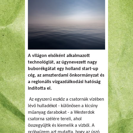
A világon elsőként alkalmazott
technológiát, az úgynevezett nagy
buborékgátat egy holland start-up
cég, az amszterdami önkormányzat és
a regionális vízgazdálkodási hatóság
indította el.
Az egyszerű eszköz a csatornák vízében
lévő hulladékot - különösen a kicsiny
műanyag darabokat - a Westerdok
csatorna szélére tereli, ahol
összegyűjtik és kiemelik a vízből. A
próbaüzem azt mutatta, hogy az úszó