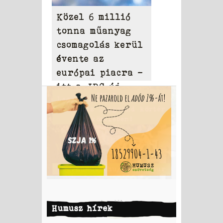
Közel 6 millió
tonna műanyag
csomagolás kerül
évente az
európai piacra –
itt a JRC új
modellje, amely
ellenőrzi a
tagállami
adatszolgáltatást
Humusz hírek