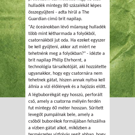
hulladék mintegy 80 százalékát képes
összegyűjteni - adta hírül a The
Guardian című brit napilap.
"Az óceánokban lévő műanyag hulladék
több mint kétharmada a folyókból,
csatornákból jut oda. Ha ezeket egyszer
be kell gyűjteni, akkor azt miért ne
tehetnénk meg a folyókban?" - idézte a
brit napilap Philip Ehrhornt, a
technológia társalkotóját, aki hozzátette
ugyanakkor, hogy egy csatornára nem
tehetnek gátat, hiszen annak nyitva kell
állnia a vízi élőlények és a hajózás előtt.
A légbuborékgát egy hosszú, perforált
cső, amely a csatorna mélyén ferdén
fut mintegy 60 méter hosszan. Sűrített
levegőt pumpálnak bele, amely a
csőből buborékok formájában felszállva
a vízben gátat alkot, miközben a
természetes vízfolyás segít abban, hogy