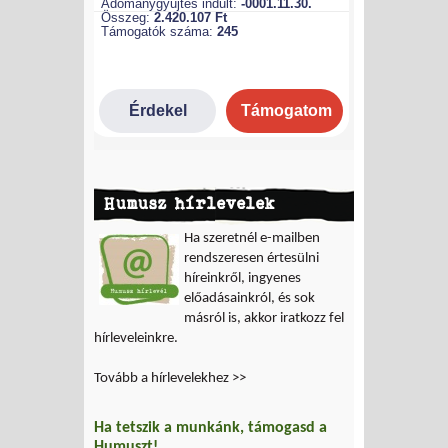
Humusz hírlevelek
Ha szeretnél e-mailben
rendszeresen értesülni
híreinkről, ingyenes
előadásainkról, és sok
másról is, akkor iratkozz fel
hírleveleinkre.
Tovább a hírlevelekhez >>
Ha tetszik a munkánk, támogasd a
Humuszt!