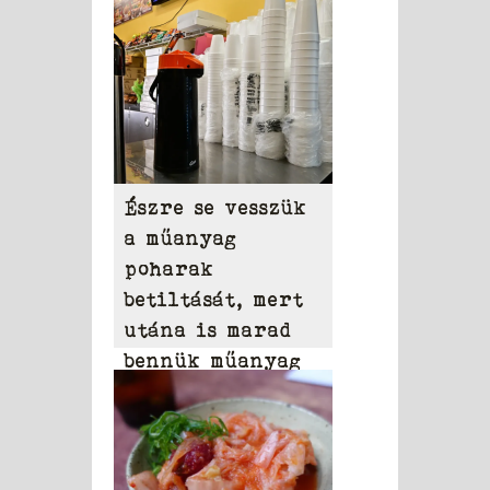
Észre se vesszük
a műanyag
poharak
betiltását, mert
utána is marad
bennük műanyag