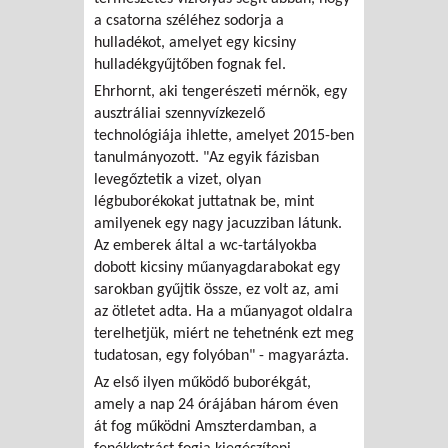
a csatorna széléhez sodorja a
hulladékot, amelyet egy kicsiny
hulladékgyűjtőben fognak fel.
Ehrhornt, aki tengerészeti mérnök, egy
ausztráliai szennyvízkezelő
technológiája ihlette, amelyet 2015-ben
tanulmányozott. "Az egyik fázisban
levegőztetik a vizet, olyan
légbuborékokat juttatnak be, mint
amilyenek egy nagy jacuzziban látunk.
Az emberek által a wc-tartályokba
dobott kicsiny műanyagdarabokat egy
sarokban gyűjtik össze, ez volt az, ami
az ötletet adta. Ha a műanyagot oldalra
terelhetjük, miért ne tehetnénk ezt meg
tudatosan, egy folyóban" - magyarázta.
Az első ilyen működő buborékgát,
amely a nap 24 órájában három éven
át fog működni Amszterdamban, a