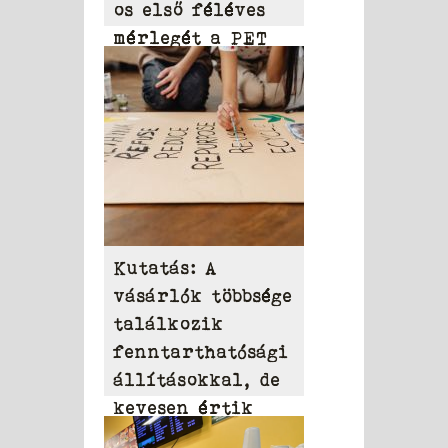
os első féléves
mérlegét a PET
to PET
Kutatás: A
vásárlók többsége
találkozik
fenntarthatósági
állításokkal, de
kevesen értik
azokat