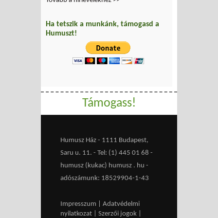
Tovább a hírlevelekhez >>
Ha tetszik a munkánk, támogasd a
Humuszt!
Támogass!
Humusz Ház - 1111 Budapest,
Saru u. 11. - Tel: (1) 445 01 68 -
humusz (kukac) humusz . hu -
adószámunk: 18529904-1-43
Impresszum
|
Adatvédelmi
nyilatkozat
|
Szerzői jogok
|