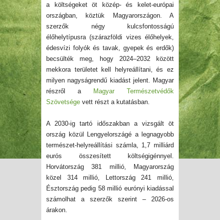
a költségeket öt közép- és kelet-európai
országban, köztük Magyarországon. A
szerzők négy kulcsfontosságú
élőhelytípusra (szárazföldi vizes élőhelyek,
édesvízi folyók és tavak, gyepek és erdők)
becsülték meg, hogy 2024–2032 között
mekkora területet kell helyreállítani, és ez
milyen nagyságrendű kiadást jelent. Magyar
részről a
Magyar Természetvédők
Szövetsége
vett részt a kutatásban.
A 2030-ig tartó időszakban a vizsgált öt
ország közül
Lengyelországé
a legnagyobb
természet-helyreállítási számla, 1,7 milliárd
eurós összesített
költségigénnyel
.
Horvátország 381 millió, Magyarország
közel 314 millió, Lettország 241 millió,
Észtország pedig 58 millió eurónyi kiadással
számolhat a szerzők szerint – 2026-os
árakon.