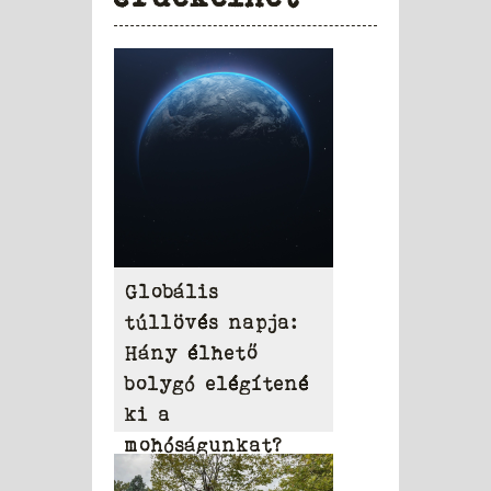
Globális
túllövés napja:
Hány élhető
bolygó elégítené
ki a
mohóságunkat?