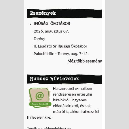
Események
IFJÚSÁGI ÖKOTÁBOR
2026. augusztus 07.
Terény
II. Laudato Si' Ifjúsági Ökotábor
Palócföldön - Terény, aug. 7-12.
Még több esemény
Humusz hírlevelek
Ha szeretnél e-mailben
rendszeresen értesülni
híreinkről, ingyenes
előadásainkról, és sok
másról is, akkor iratkozz fel
hírleveleinkre.