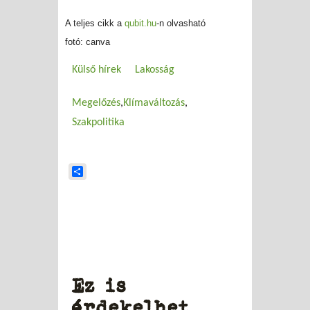
A teljes cikk a
qubit.hu
-n olvasható
fotó: canva
Külső hírek
Lakosság
Megelőzés
Klímaváltozás
Szakpolitika
Share
Ez is
érdekelhet