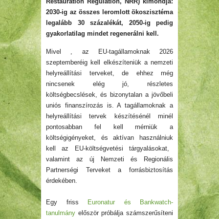
Restauration Regulation, NRR) kimondja:
2030-ig az összes leromlott ökoszisztéma
legalább 30 százalékát, 2050-ig pedig
gyakorlatilag mindet regenerálni kell.
Mivel
, az EU-tagállamoknak 2026
szeptemberéig kell
elkészíteniük
a nemzeti
helyreállítási terveket, de ehhez még
nincsenek elég jó, részletes
költségbecslések, és bizonytalan a jövőbeli
uniós finanszírozás is. A tagállamoknak a
helyreállítási tervek készítésénél minél
pontosabban fel kell
mérniük
a
költségigényeket, és aktívan
használniuk
kell az EU-költségvetési tárgyalásokat,
valamint az új Nemzeti és Regionális
Partnerségi Terveket a forrásbiztosítás
érdekében.
Egy friss
Euronatur és Bankwatch-
tanulmány
először próbálja számszerűsíteni