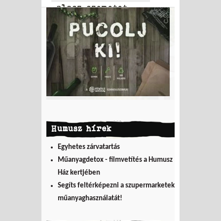
olasz szemetet
hordott Tamásiba
Humusz hírek
Egyhetes zárvatartás
Műanyagdetox - filmvetítés a Humusz
Ház kertjében
Segíts feltérképezni a szupermarketek
műanyaghasználatát!