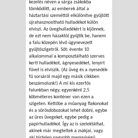
kezelés néven a sárga zsákokba
tömködött, az emberek által a
háztartási szeméttől elkülönítve gyűjtött
újrahasznosítható hulladékot külön
elviszi. Az üveghulladékért is kijönnek,
de ezt nem házaktól gyűjtik be, hanem
a falu közepén lévő úgynevezett
gyűjtőszigetről. Sőt: évente 10
alkalommal a komposztálható szerves
kerti hulladékot, ágnyesedéket, lenyírt
füvet is elviszik. (Az üveg és a nyesedék-
fű sorsáról majd egy másik cikkben
beszámolunk!) A mi kis ezerfős
falunkban négy, egyenként 2,5
köbméteres konténer van ezen a
szigeten. Kettőbe a műanyag flakonokat
és a sörösdobozokat lehet dobni, egybe
az üres üvegeket, egybe pedig a
papírhulladékot. Így az is szelektálhat,
akinek már megteltek a zsákjai, vagy
aki hirtelen nagyobb mennyiségű