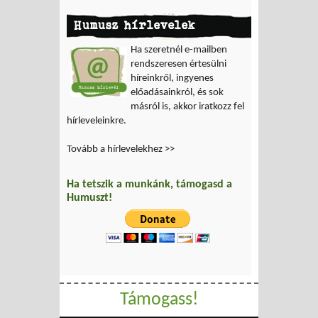
Humusz hírlevelek
Ha szeretnél e-mailben
rendszeresen értesülni
híreinkről, ingyenes
előadásainkról, és sok
másról is, akkor iratkozz fel
hírleveleinkre.
Tovább a hírlevelekhez >>
Ha tetszik a munkánk, támogasd a
Humuszt!
Támogass!