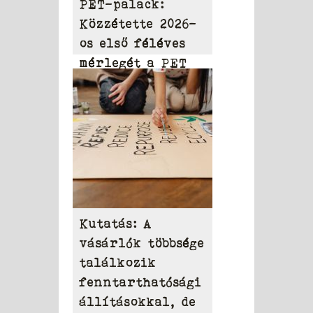
PET-palack:
Közzétette 2026-
os első féléves
mérlegét a PET
to PET
Kutatás: A
vásárlók többsége
találkozik
fenntarthatósági
állításokkal, de