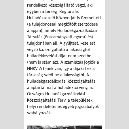
rendelkező közszolgáltató végzi, aki
egyben a térség Regionális
Hulladékkezelő Központját is üzemelteti
(a tulajdonossal megkötött szerződése
alapján), amely Hulladékgazdálkodási
Társulás (önkormányzati egyesülés)
tulajdonában áll. A gyűjtést, kezelést
végző közszolgáltató a lakosságtól
hulladékkezelési díjat nem szed be
(nem is számláz). A számlázás jogkör a
NHKV Zrt.-nek van, így a díjakat ez a
társaság szedi be a lakosságtól. A
hulladékgazdálkodási közszolgáltatás
alaptartalmát a hulladéktörvény, az
Országos Hulladékgazdálkodási
Közszolgáltatási Terv, a települések
helyi rendeletei és egyéb jogszabályok
szabályozzák.