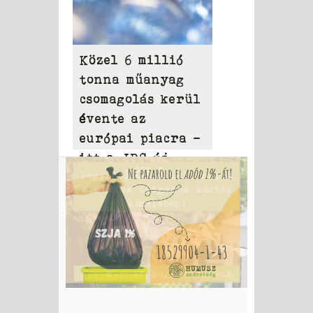
Közel 6 millió
tonna műanyag
csomagolás kerül
évente az
európai piacra –
itt a JRC új
modellje, amely
ellenőrzi a
tagállami
adatszolgáltatást