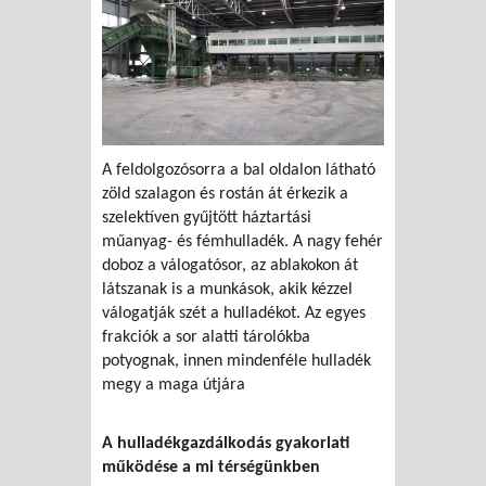
A feldolgozósorra a bal oldalon látható
zöld szalagon és rostán át érkezik a
szelektíven gyűjtött háztartási
műanyag- és fémhulladék. A nagy fehér
doboz a válogatósor, az ablakokon át
látszanak is a munkások, akik kézzel
válogatják szét a hulladékot. Az egyes
frakciók a sor alatti tárolókba
potyognak, innen mindenféle hulladék
megy a maga útjára
A hulladékgazdálkodás gyakorlati
működése a mi térségünkben