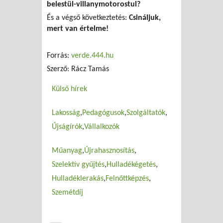
belestül-villanymotorostul?
És a végső következtetés:
Csináljuk,
mert van értelme!
Forrás:
verde.444.hu
Szerző: Rácz Tamás
Külső hírek
Lakosság
Pedagógusok
Szolgáltatók
Újságírók
Vállalkozók
Műanyag
Újrahasznosítás
Szelektív gyűjtés
Hulladékégetés
Hulladéklerakás
Felnőttképzés
Szemétdíj