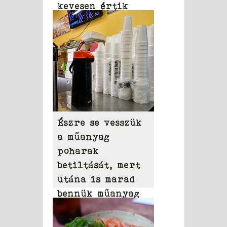
kevesen értik
azokat
Észre se vesszük
a műanyag
poharak
betiltását, mert
utána is marad
bennük műanyag