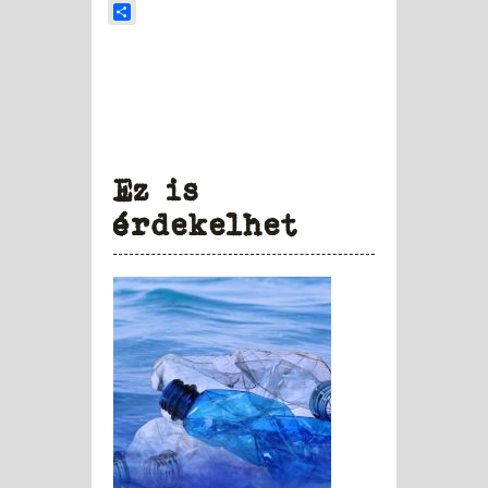
Share
Ez is
érdekelhet