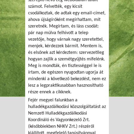
szereplő nevű cég weboldalán talált
számot. Felvették, egy kicsit
csodálkoztak, de adtak egy email-címet,
ahova újságíróként megírhattam, mit
szeretnék. Megírtam, és láss csodát:
pár nap múlva felhívott a telep
vezetője, hogy várnak nagy szeretettel,
menjek, kérdezzek bármit. Mentem is,
és elsőnek azt kérdeztem: szervezetileg
hogyan zajlik a szemétgyűjtés mifelénk.
Meg is mondták, én tisztességgel le is
írtam, de egészen nyugodtan ugorja át
mindenki a következő bekezdést, nem ez
lesz a legpraktikusabban hasznosítható
része ennek a cikknek.
Fejér megyei falunkban a
hulladékgazdálkodási közszolgáltatást az
Nemzeti Hulladékgazdálkodási
Koordináló és Vagyonkezelő Zrt.
(későbbiekben NHKV Zrt.) részéről
kiállított, megfelelő tanúsítvánnyal