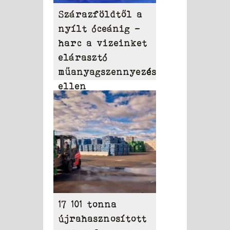
Szárazföldtől a
nyílt óceánig –
harc a vizeinket
elárasztó
műanyagszennyezés
ellen
17 101 tonna
újrahasznosított