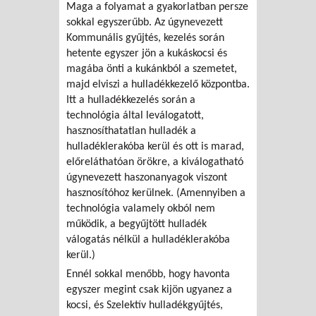
Maga a folyamat a gyakorlatban persze
sokkal egyszerűbb. Az úgynevezett
Kommunális gyűjtés, kezelés során
hetente egyszer jön a kukáskocsi és
magába önti a kukánkból a szemetet,
majd elviszi a hulladékkezelő központba.
Itt a hulladékkezelés során a
technológia által leválogatott,
hasznosíthatatlan hulladék a
hulladéklerakóba kerül és ott is marad,
előreláthatóan örökre, a kiválogatható
úgynevezett haszonanyagok viszont
hasznosítóhoz kerülnek. (Amennyiben a
technológia valamely okból nem
működik, a begyűjtött hulladék
válogatás nélkül a hulladéklerakóba
kerül.)
Ennél sokkal menőbb, hogy havonta
egyszer megint csak kijön ugyanez a
kocsi, és Szelektív hulladékgyűjtés,