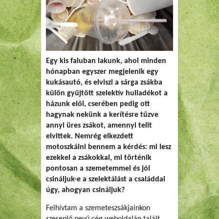
Egy kis faluban lakunk, ahol minden
hónapban egyszer megjelenik egy
kukásautó, és elviszi a sárga zsákba
külön gyűjtött szelektív hulladékot a
házunk elől, cserében pedig ott
hagynak nekünk a kerítésre tűzve
annyi üres zsákot, amennyi telit
elvittek. Nemrég elkezdett
motoszkálni bennem a kérdés: mi lesz
ezekkel a zsákokkal, mi történik
pontosan a szemetemmel és jól
csináljuk-e a szelektálást a családdal
úgy, ahogyan csináljuk?
Felhívtam a szemeteszsákjainkon