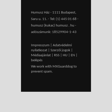
Humusz Ház - 1111 Budapest,
Saru u. 11. - Tel: (1) 445 01 68 -
humusz (kukac) humusz . hu -
adószámunk: 18529904-1-43
Impresszum
|
Adatvédelmi
nyilatkozat
|
Szerzői jogok
|
Médiaajánlat
|
RSS
|
HU
|
EN
|
belépés
We work with
MXGuarddog
to
prevent spam.