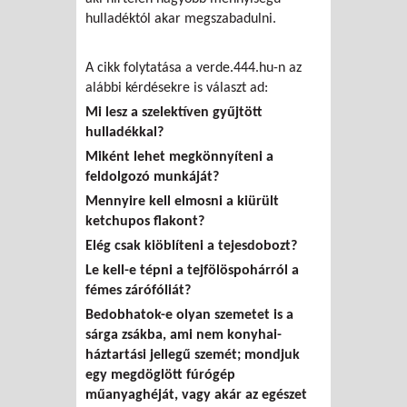
hulladéktól akar megszabadulni.
A cikk folytatása a verde.444.hu-n az
alábbi kérdésekre is választ ad:
Mi lesz a szelektíven gyűjtött
hulladékkal?
Miként lehet megkönnyíteni a
feldolgozó munkáját?
Mennyire kell elmosni a kiürült
ketchupos flakont?
Elég csak kiöblíteni a tejesdobozt?
Le kell-e tépni a tejfölöspohárról a
fémes zárófóliát?
Bedobhatok-e olyan szemetet is a
sárga zsákba, ami nem konyhai-
háztartási jellegű szemét; mondjuk
egy megdöglött fúrógép
műanyaghéját, vagy akár az egészet