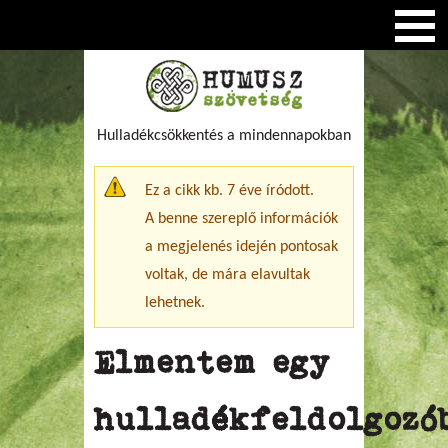
Hulladékcsökkentés a mindennapokban
Figyelmeztető üzenet
Ez a cikk kb. 7 éve íródott.
A benne szereplő információk
a megjelenés idején pontosak
voltak, de mára elavultak
lehetnek.
Elmentem egy
hulladékfeldolgozó