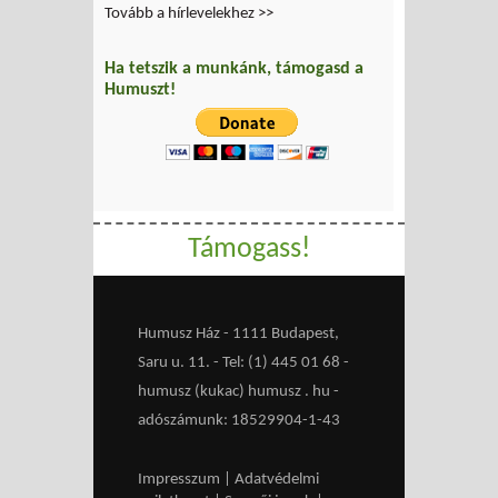
Tovább a hírlevelekhez >>
Ha tetszik a munkánk, támogasd a
Humuszt!
Támogass!
Humusz Ház - 1111 Budapest,
Saru u. 11. - Tel: (1) 445 01 68 -
humusz (kukac) humusz . hu -
adószámunk: 18529904-1-43
Impresszum
|
Adatvédelmi