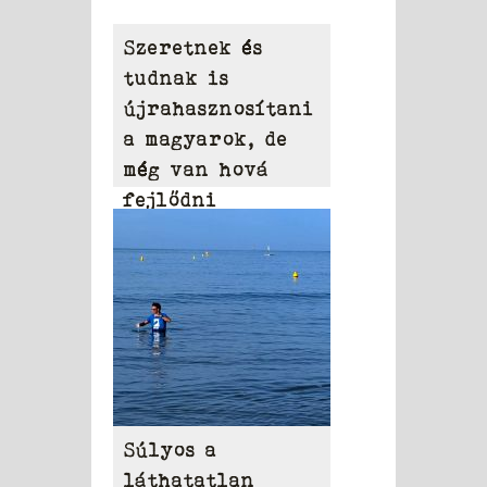
Szeretnek és
tudnak is
újrahasznosítani
a magyarok, de
még van hová
fejlődni
Súlyos a
láthatatlan