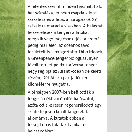
A jelentés szerint minden használt háló
hat százaléka, minden csapda kilenc
százaléka és a hosszú horogsorok 29
százaléka marad a vizekben. A halászati
felszerelések a tengeri állatokat
megölik vagy megcsonkítják, a szemét
pedig már eléri az óceánok távoli
területeit is – hangoztatta Thilo Maack,
a Greenpeace tengerbiológusa. Ilyen
távoli terület például a Vema tengeri
hegy régiója az Atlanti-óceán délkeleti
részén, Dél-Afrika partjaitól ezer
kilométerre nyugatra.
A térségben 2007-ben betiltották a
tengerfenéki vonóhálós halászatot,
azóta ott sikeresen regenerálódott egy
szinte teljesen kihalt langusztafaj
állománya. A kutatók ebben a
térségben is találtak hálókat és
halcsapdákat.