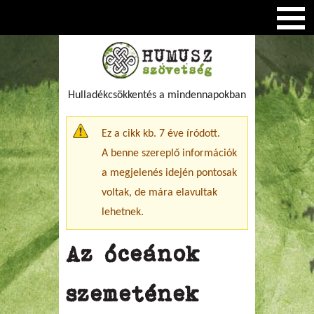
Hulladékcsökkentés a mindennapokban
Figyelmeztető üzenet
Ez a cikk kb. 7 éve íródott.
A benne szereplő információk
a megjelenés idején pontosak
voltak, de mára elavultak
lehetnek.
Az óceánok
szemetének