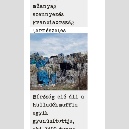
műanyag
szennyezés
Franciaország
természetes
vizeiben
Bíróság elé áll a
hulladékmaffia
egyik
gyanúsítottja,
aki 7400 tonna