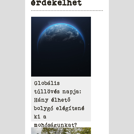
érdekelhet
Globális
túllövés napja:
Hány élhető
bolygó elégítené
ki a
mohóságunkat?