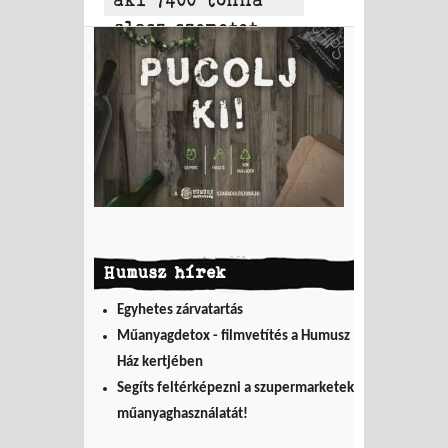
olasz szemetet
hordott Tamásiba
Humusz hírek
Egyhetes zárvatartás
Műanyagdetox - filmvetítés a Humusz
Ház kertjében
Segíts feltérképezni a szupermarketek
műanyaghasználatát!