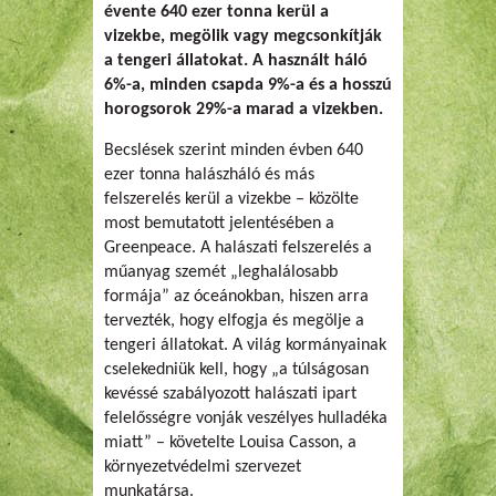
évente 640 ezer tonna kerül a
vizekbe, megölik vagy megcsonkítják
a tengeri állatokat. A használt háló
6%-a, minden csapda 9%-a és a hosszú
horogsorok 29%-a marad a vizekben.
Becslések szerint minden évben 640
ezer tonna halászháló és más
felszerelés kerül a vizekbe – közölte
most bemutatott jelentésében a
Greenpeace. A halászati felszerelés a
műanyag szemét „leghalálosabb
formája” az óceánokban, hiszen arra
tervezték, hogy elfogja és megölje a
tengeri állatokat. A világ kormányainak
cselekedniük kell, hogy „a túlságosan
kevéssé szabályozott halászati ipart
felelősségre vonják veszélyes hulladéka
miatt” – követelte Louisa Casson, a
környezetvédelmi szervezet
munkatársa.