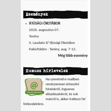
Események
IFJÚSÁGI ÖKOTÁBOR
2026. augusztus 07.
Terény
II. Laudato Si' Ifjúsági Ökotábor
Palócföldön - Terény, aug. 7-12.
Még több esemény
Humusz hírlevelek
Ha szeretnél e-mailben
rendszeresen értesülni
híreinkről, ingyenes
előadásainkról, és sok
másról is, akkor iratkozz fel
hírleveleinkre.