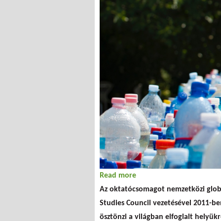
Read more
about Oktatócsomag a Gl
Az oktatócsomagot nemzetközi globáli
Studies Council vezetésével 2011-be
ösztönzi a világban elfoglalt helyükrő