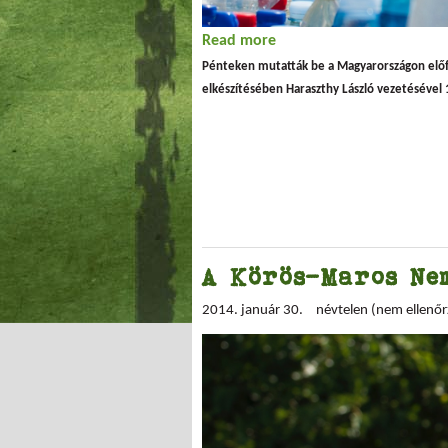
Read more
about Új könyv a Natura 
Pénteken mutatták be a Magyarországon előfor
elkészítésében Haraszthy László vezetésével 
A Körös-Maros Ne
2014. január 30.
névtelen (nem ellenőr