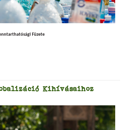
játékok
Fenntarthatósági Füzete
obalizáció Kihívásaihoz