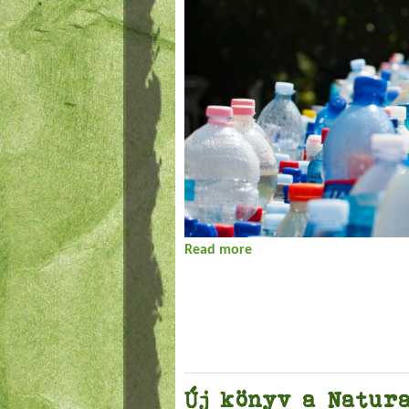
Read more
about Hulladék Históriák
Új könyv a Natura