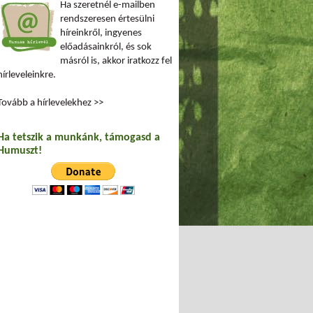
Ha szeretnél e-mailben
rendszeresen értesülni
híreinkről, ingyenes
előadásainkról, és sok
másról is, akkor iratkozz fel
hírleveleinkre.
Tovább a hírlevelekhez >>
Ha tetszik a munkánk, támogasd a
Humuszt!