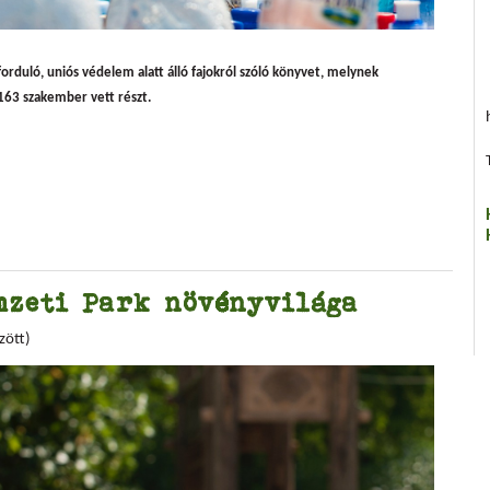
2000-es fajokról
duló, uniós védelem alatt álló fajokról szóló könyvet, melynek
163 szakember vett részt.
mzeti Park növényvilága
zött)