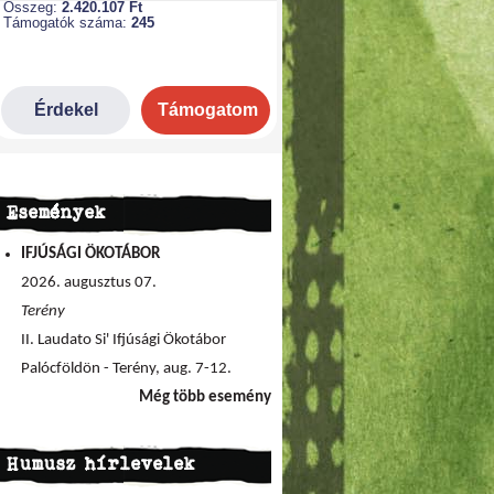
Események
IFJÚSÁGI ÖKOTÁBOR
2026. augusztus 07.
Terény
II. Laudato Si' Ifjúsági Ökotábor
Palócföldön - Terény, aug. 7-12.
Még több esemény
Humusz hírlevelek