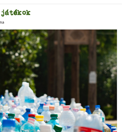
 játékok
nna