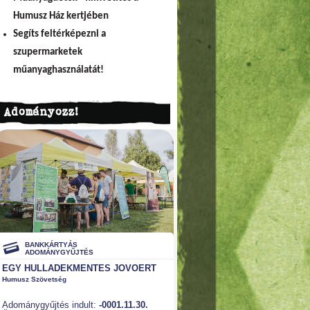
Humusz Ház kertjében
Segíts feltérképezni a
szupermarketek
műanyaghasználatát!
Adományozz!