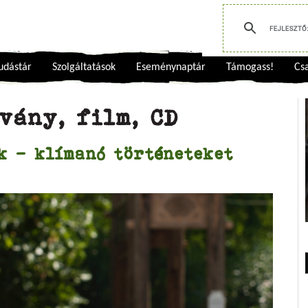
udástár
Szolgáltatások
Eseménynaptár
Támogass!
Csa
vány, film, CD
k - klímanó történeteket