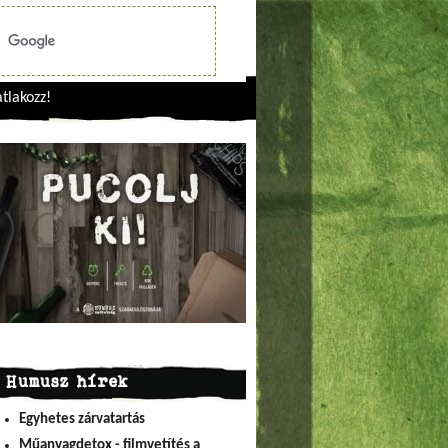
tlakozz!
Humusz hírek
Egyhetes zárvatartás
Műanyagdetox - filmvetítés a