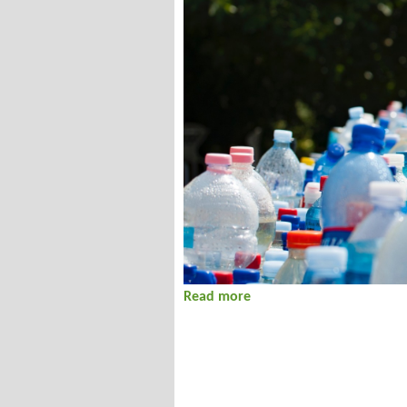
Read more
about A Körös-Maros Nem