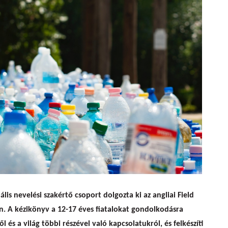
obalizáció Kihívásaihoz
s nevelési szakértő csoport dolgozta ki az angliai Field
n. A kézikönyv a 12-17 éves fiatalokat gondolkodásra
l és a világ többi részével való kapcsolatukról, és felkészíti