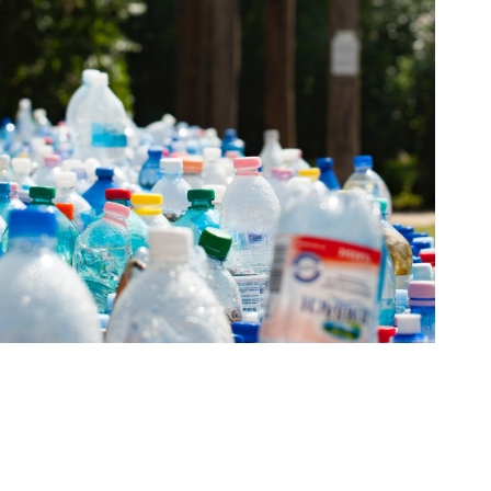
zeti Park növényvilága