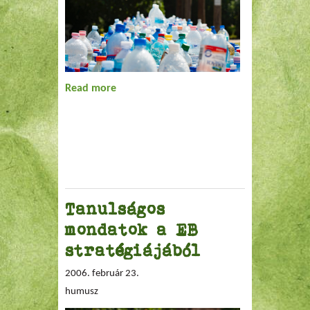
Read more
about Életciklus-elemzés a sör
csomagolási alternatíváira
Tanulságos
mondatok a EB
stratégiájából
2006. február 23.
humusz