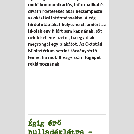
mobilkommunikációs, informatikai és
divathirdetéseket akar becsempészni
az oktatási intézményekbe. A cég
hirdetõtáblákat helyezne el, amiért az
iskolák egy fillért sem kapnának, sõt
nekik kellene fizetni, ha egy diák
megrongál egy plakátot. Az Oktatási
Minisztérium szerint törvénysértõ
lenne, ha mobilt vagy számítógépet
reklámoznának.
Égig érő
hulladéklétra -