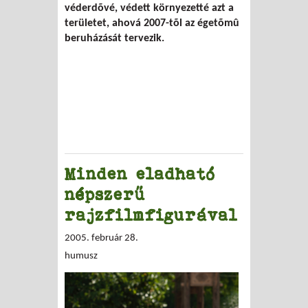
véderdõvé, védett környezetté azt a
területet, ahová 2007-tõl az égetõmû
beruházását tervezik.
Minden eladható
népszerű
rajzfilmfigurával
2005. február 28.
humusz