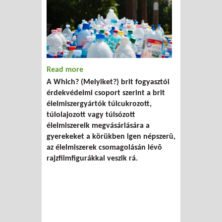
Read more
about Minden eladható népszerű
A Which? (Melyiket?) brit fogyasztói
rajzfilmfigurával
érdekvédelmi csoport szerint a brit
élelmiszergyártók túlcukrozott,
túlolajozott vagy túlsózott
élelmiszereik megvásárlására a
gyerekeket a körükben igen népszerû,
az élelmiszerek csomagolásán lévõ
rajzfilmfigurákkal veszik rá.