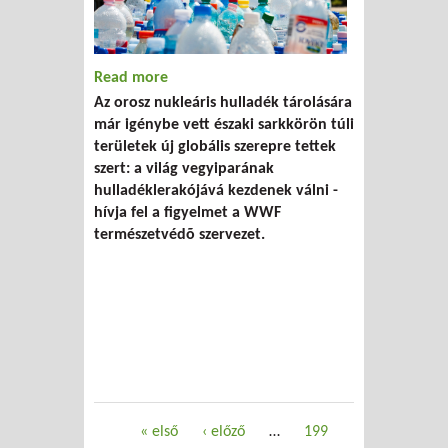
Read more
about Sarkköri területek = illegális
Az orosz nukleáris hulladék tárolására
vegyianyaglerakó ?
már igénybe vett északi sarkkörön túli
területek új globális szerepre tettek
szert: a világ vegyiparának
hulladéklerakójává kezdenek válni -
hívja fel a figyelmet a WWF
természetvédõ szervezet.
Oldalak
« első
‹ előző
…
199