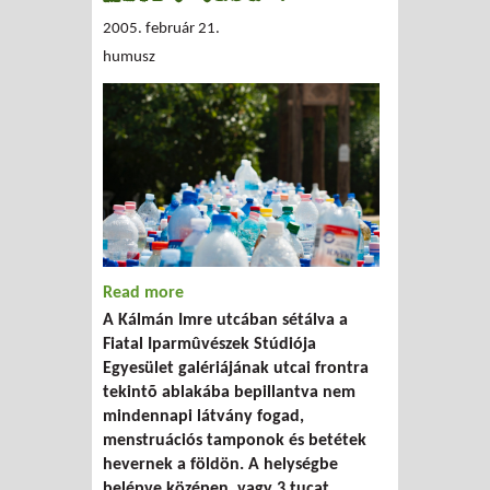
2005. február 21.
humusz
Read more
about Miért tabu ?
A Kálmán Imre utcában sétálva a
Fiatal Iparmûvészek Stúdiója
Egyesület galériájának utcai frontra
tekintõ ablakába bepillantva nem
mindennapi látvány fogad,
menstruációs tamponok és betétek
hevernek a földön. A helységbe
belépve középen, vagy 3 tucat