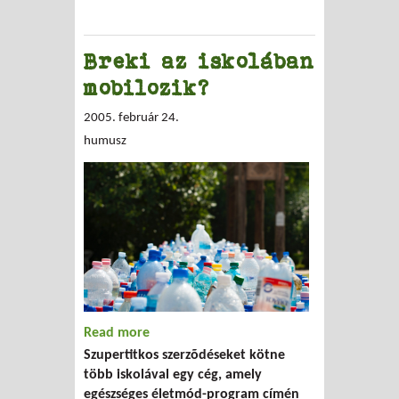
Breki az iskolában
mobilozik?
2005. február 24.
humusz
Read more
about Breki az iskolában mobilozik?
Szupertitkos szerzõdéseket kötne
több iskolával egy cég, amely
egészséges életmód-program címén