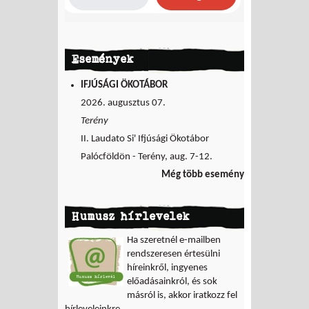
Események
IFJÚSÁGI ÖKOTÁBOR
2026. augusztus 07.
Terény
II. Laudato Si' Ifjúsági Ökotábor
Palócföldön - Terény, aug. 7-12.
Még több esemény
Humusz hírlevelek
Ha szeretnél e-mailben
rendszeresen értesülni
híreinkről, ingyenes
előadásainkról, és sok
másról is, akkor iratkozz fel