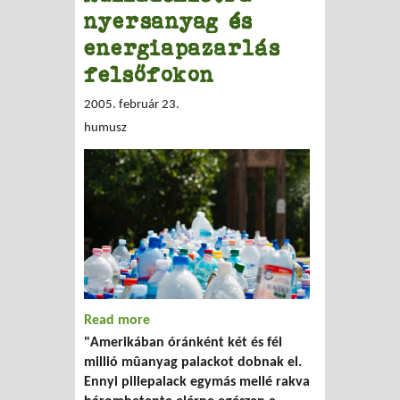
nyersanyag és
energiapazarlás
felsőfokon
2005. február 23.
humusz
Read more
about Égig érő hulladéklétra -
"Amerikában óránként két és fél
nyersanyag és energiapazarlás
millió mûanyag palackot dobnak el.
felsőfokon
Ennyi pillepalack egymás mellé rakva