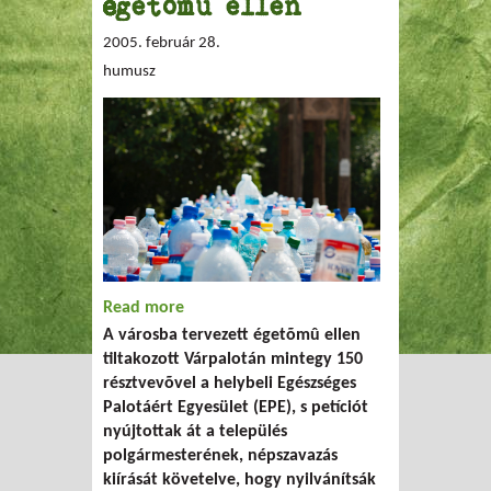
égetőmű ellen
2005. február 28.
humusz
Read more
about Egészséges Palotáért Egyesület az
A városba tervezett égetõmû ellen
égetőmű ellen
tiltakozott Várpalotán mintegy 150
résztvevõvel a helybeli Egészséges
Palotáért Egyesület (EPE), s petíciót
nyújtottak át a település
polgármesterének, népszavazás
kiírását követelve, hogy nyilvánítsák