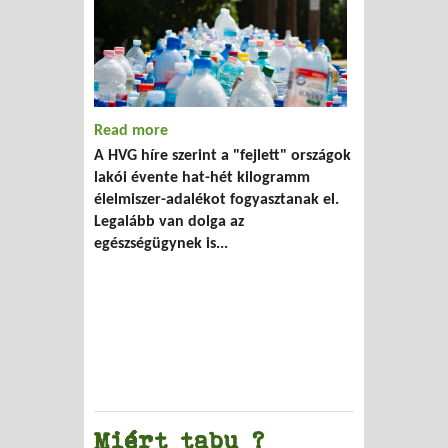
Read more
about Főzés = elvesztegetett idő ??
A HVG híre szerint a "fejlett" országok
lakói évente hat-hét kilogramm
élelmiszer-adalékot fogyasztanak el.
Legalább van dolga az
egészségügynek is...
Miért tabu ?