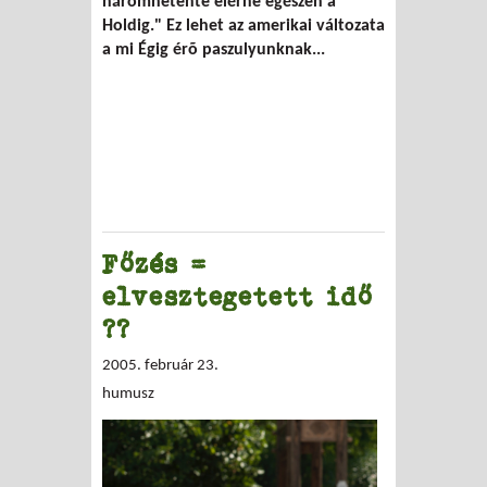
háromhetente elérne egészen a
Holdig." Ez lehet az amerikai változata
a mi Égig érõ paszulyunknak...
Főzés =
elvesztegetett idő
??
2005. február 23.
humusz