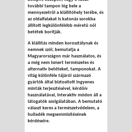
további tampon lóg bele a
mennyezetrõl a kiállítóhely terébe, és
az oldalfalakat is katonás sorokba
állított legkülönfélébb méretû nõi
betétek borítják.
A kiállítás minden korosztálynak és
nemnek szól, bemutatja a
Magyarországon már használatos, és
a még nem ismert természetes és
alternatív betéteket, tamponokat. A
világ különféle tájáról származó
gyártók által biztosított ingyenes
minták terjesztésével, kérdõív
használatával, interaktív módon áll a
látogatók szolgálatában. A bemutató
választ keres a természetvédelem, a
hulladék megsemmisítésének
kérdéseire.