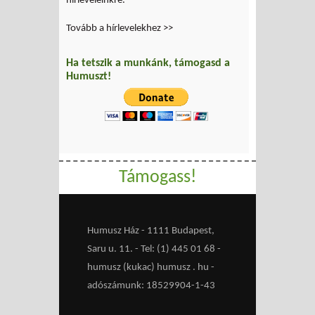
hírleveleinkre.
Tovább a hírlevelekhez >>
Ha tetszik a munkánk, támogasd a
Humuszt!
Támogass!
Humusz Ház - 1111 Budapest,
Saru u. 11. - Tel: (1) 445 01 68 -
humusz (kukac) humusz . hu -
adószámunk: 18529904-1-43