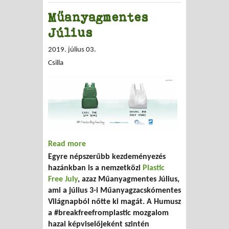
Műanyagmentes
Július
2019. július 03.
Csilla
Read more
about Műanyagmentes Július
Egyre népszerűbb kezdeményezés
hazánkban is a nemzetközi
Plastic
Free July
, azaz Műanyagmentes Július,
ami a július 3-i Műanyagzacskómentes
Világnapból nőtte ki magát. A Humusz
a #breakfreefromplastic mozgalom
hazai képviselőjeként szintén