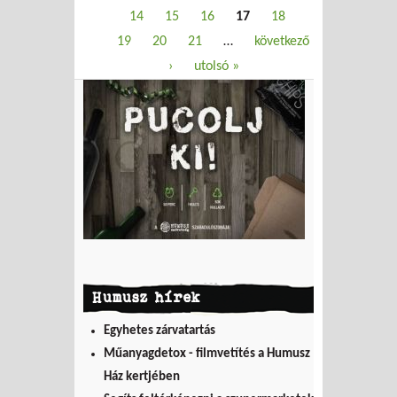
14
15
16
17
18
19
20
21
…
következő
›
utolsó »
Humusz hírek
Egyhetes zárvatartás
Műanyagdetox - filmvetítés a Humusz
Ház kertjében