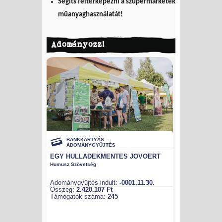
Segíts feltérképezni a szupermarketek
műanyaghasználatát!
Adományozz!