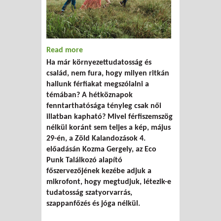
Read more
about A hétköznapok fenntarthatósága
Ha már környezettudatosság és
csak női illatban kapható
család, nem fura, hogy milyen ritkán
hallunk férfiakat megszólalni a
témában? A hétköznapok
fenntarthatósága tényleg csak női
illatban kapható? Mivel férfiszemszög
nélkül koránt sem teljes a kép, május
29-én, a Zöld Kalandozások 4.
előadásán Kozma Gergely, az Eco
Punk Találkozó alapító
főszervezőjének kezébe adjuk a
mikrofont, hogy megtudjuk, létezik-e
tudatosság szatyorvarrás,
szappanfőzés és jóga nélkül.