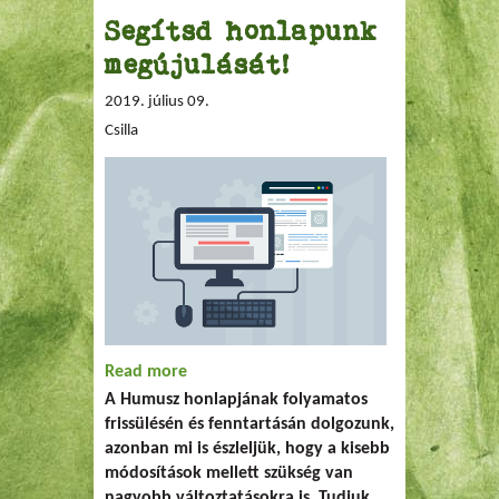
Segítsd honlapunk
megújulását!
2019. július 09.
Csilla
Read more
about Segítsd honlapunk megújulását!
A Humusz honlapjának folyamatos
frissülésén és fenntartásán dolgozunk,
azonban mi is észleljük, hogy a kisebb
módosítások mellett szükség van
nagyobb változtatásokra is. Tudjuk,