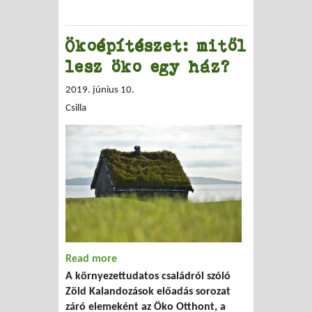
Ökoépítészet: mitől
lesz öko egy ház?
2019. június 10.
Csilla
Read more
about Ökoépítészet: mitől lesz öko egy
A környezettudatos családról szóló
ház?
Zöld Kalandozások előadás sorozat
záró elemeként az Öko Otthont, a