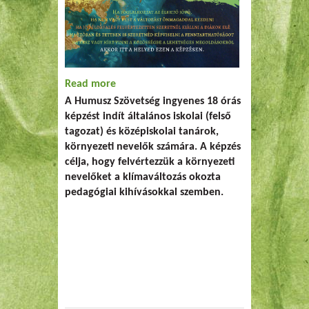
Read more
about Öko Hírnök Képzést indítunk
A Humusz Szövetség ingyenes 18 órás
pedagógusoknak
képzést indít általános iskolai (felső
tagozat) és középiskolai tanárok,
környezeti nevelők számára. A képzés
célja, hogy felvértezzük a környezeti
nevelőket a klímaváltozás okozta
pedagógiai kihívásokkal szemben.