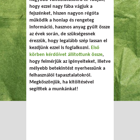
hogy ezzel nagy fába vágjuk a
fejszénket, hiszen nagyon régóta
működik a honlap és rengeteg
információ, hasznos anyag gyűlt össze
az évek során, de szükségesnek
érezzük, hogy legalább szép lassan el
kezdjünk ezzel is foglalkozni.
Első
körben kérdőívet állítottunk össze
,
hogy felmérjük az igényeiteket, illetve
mélyebb betekintést nyerhessünk a
felhasználói tapasztalatokról.
Megköszönjük, ha kitöltésével
segítitek a munkánkat!