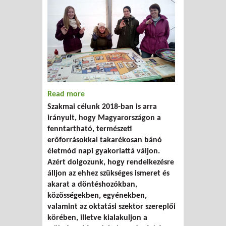
Read more
about A Humusz 2018. évi szakmai
Szakmai célunk 2018-ban is arra
beszámolója
irányult, hogy Magyarországon a
fenntartható, természeti
erőforrásokkal takarékosan bánó
életmód napi gyakorlattá váljon.
Azért dolgozunk, hogy rendelkezésre
álljon az ehhez szükséges ismeret és
akarat a döntéshozókban,
közösségekben, egyénekben,
valamint az oktatási szektor szereplői
körében, illetve kialakuljon a