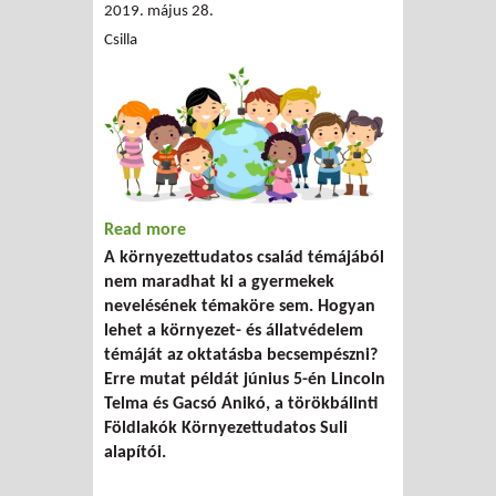
2019. május 28.
Csilla
Read more
about Bemutatkozik a Földlakók
A környezettudatos család témájából
Környezettudatos Suli Projekt
nem maradhat ki a gyermekek
nevelésének témaköre sem. Hogyan
lehet a környezet- és állatvédelem
témáját az oktatásba becsempészni?
Erre mutat példát június 5-én Lincoln
Telma és Gacsó Anikó, a törökbálinti
Földlakók Környezettudatos Suli
alapítói.