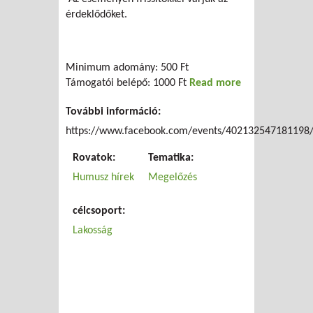
érdeklődőket.
Minimum adomány: 500 Ft
Támogatói belépő: 1000 Ft
Read more
about
Kertmozi -
További információ:
Artifishal -
Július 10
https://www.facebook.com/events/402132547181198
Rovatok:
Tematika:
Humusz hírek
Megelőzés
célcsoport:
Lakosság