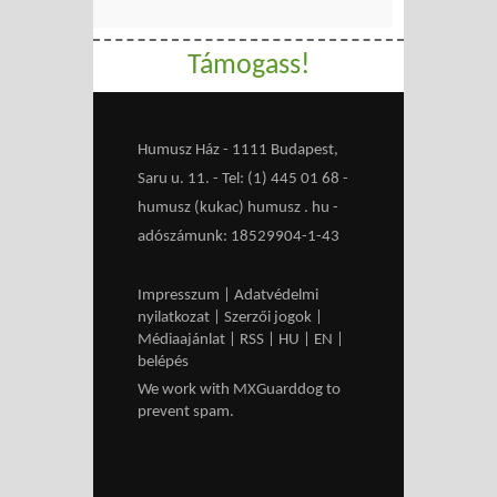
Támogass!
Humusz Ház - 1111 Budapest,
Saru u. 11. - Tel: (1) 445 01 68 -
humusz (kukac) humusz . hu -
adószámunk: 18529904-1-43
Impresszum
|
Adatvédelmi
nyilatkozat
|
Szerzői jogok
|
Médiaajánlat
|
RSS
|
HU
|
EN
|
belépés
We work with
MXGuarddog
to
prevent spam.