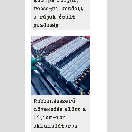
Európa folyói,
recsegni kezdett
a rájuk épült
gazdaság
Robbanásszerű
növekedés előtt a
lítium-ion
akkumulátorok