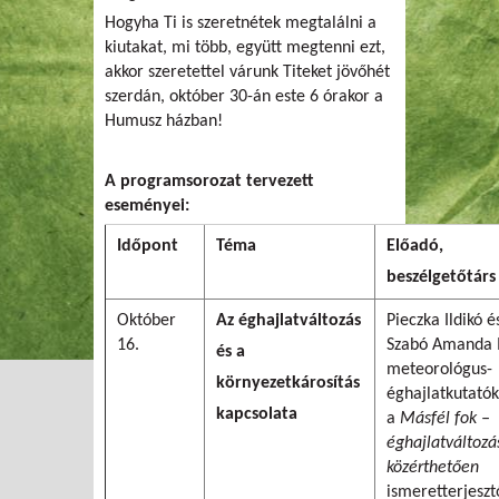
Hogyha Ti is szeretnétek megtalálni a
kiutakat, mi több, együtt megtenni ezt,
akkor szeretettel várunk Titeket jövőhét
szerdán, október 30-án este 6 órakor a
Humusz házban!
A programsorozat tervezett
eseményei:
Időpont
Téma
Előadó,
beszélgetőtárs
Október
Az éghajlatváltozás
Pieczka Ildikó é
16.
Szabó Amanda 
és a
meteorológus-
környezetkárosítás
éghajlatkutatók
kapcsolata
a
Másfél fok –
éghajlatváltozá
közérthetően
ismeretterjeszt