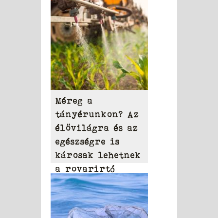
Méreg a
tányérunkon? Az
élővilágra és az
egészségre is
károsak lehetnek
a rovarirtó
szerek