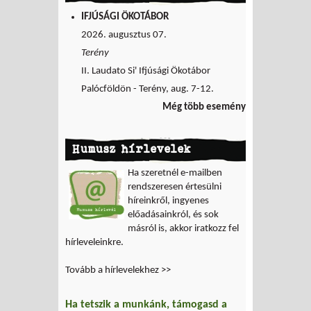
IFJÚSÁGI ÖKOTÁBOR
2026. augusztus 07.
Terény
II. Laudato Si' Ifjúsági Ökotábor
Palócföldön - Terény, aug. 7-12.
Még több esemény
Humusz hírlevelek
Ha szeretnél e-mailben
rendszeresen értesülni
híreinkről, ingyenes
előadásainkról, és sok
másról is, akkor iratkozz fel
hírleveleinkre.
Tovább a hírlevelekhez >>
Ha tetszik a munkánk, támogasd a