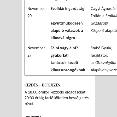
November
Szolidáris gazdaság
Gagyi Ágnes és
20.
–
Zoltán a
Szolidá
együttműködésen
Gazdasági
alapuló válaszok a
Központ
alapító
klímaválságra
November
Félni vagy élni? –
Szabó Gyula,
27.
gyakorlati
facilitátor,
tanácsok kezdő
az
Ökoszolgálat
klímaszorongóknak
Alapítvány
veze
KEZDÉS – BEFEJEZÉS
A 18:00 órakor kezdődő előadásokat
20:00 óráig tartó kötetlen beszélgetés
követi.