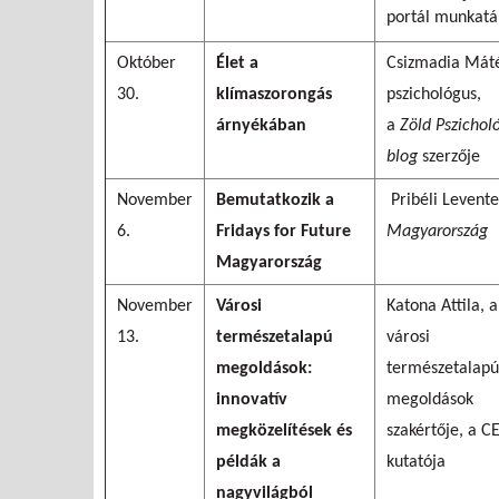
portál munkatá
Október
Élet a
Csizmadia Mát
30.
klímaszorongás
pszichológus,
árnyékában
a
Zöld Pszichol
blog
szerzője
November
Bemutatkozik a
Pribéli Levent
6.
Fridays for Future
Magyarország
Magyarország
November
Városi
Katona Attila, a
13.
természetalapú
városi
megoldások:
természetalapú
innovatív
megoldások
megközelítések és
szakértője, a C
példák a
kutatója
nagyvilágból