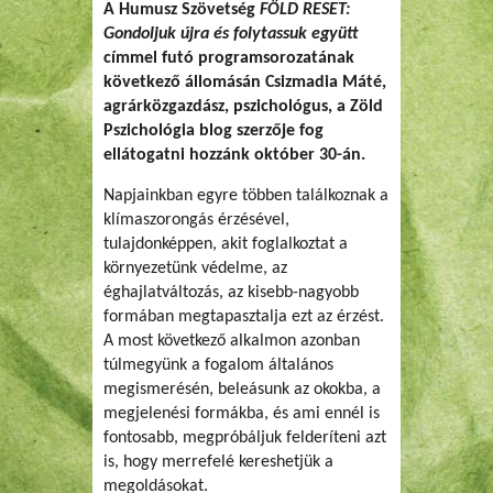
A Humusz Szövetség
FÖLD RESET:
Gondoljuk újra és folytassuk együtt
címmel futó programsorozatának
következő állomásán Csizmadia Máté,
agrárközgazdász, pszichológus, a Zöld
Pszichológia blog szerzője fog
ellátogatni hozzánk október 30-án.
Napjainkban egyre többen találkoznak a
klímaszorongás érzésével,
tulajdonképpen, akit foglalkoztat a
környezetünk védelme, az
éghajlatváltozás, az kisebb-nagyobb
formában megtapasztalja ezt az érzést.
A most következő alkalmon azonban
túlmegyünk a fogalom általános
megismerésén, beleásunk az okokba, a
megjelenési formákba, és ami ennél is
fontosabb, megpróbáljuk felderíteni azt
is, hogy merrefelé kereshetjük a
megoldásokat.