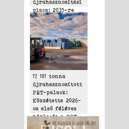
újrahasznosítási
piaca: 2035-re
elérheti a 31,95
milliárd dollárt
17 101 tonna
újrahasznosított
PET-palack:
Közzétette 2026-
os első féléves
mérlegét a PET
to PET