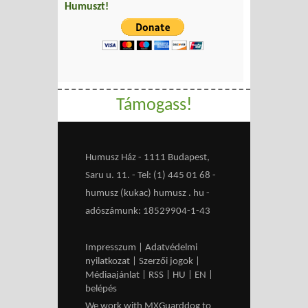
Humuszt!
Támogass!
Humusz Ház - 1111 Budapest,
Saru u. 11. - Tel: (1) 445 01 68 -
humusz (kukac) humusz . hu -
adószámunk: 18529904-1-43
Impresszum
|
Adatvédelmi
nyilatkozat
|
Szerzői jogok
|
Médiaajánlat
|
RSS
|
HU
|
EN
|
belépés
We work with
MXGuarddog
to