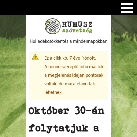
Hulladékcsökkentés a mindennapokban
Figyelmeztető üzenet
Ez a cikk kb. 7 éve íródott.
A benne szereplő információk
a megjelenés idején pontosak
voltak, de mára elavultak
lehetnek.
Október 30-án
folytatjuk a