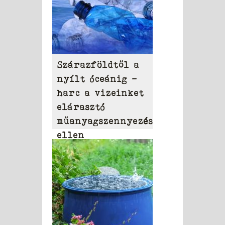
Szárazföldtől a
nyílt óceánig –
harc a vizeinket
elárasztó
műanyagszennyezés
ellen