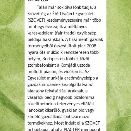
Talán már sok olvasónk tudja, a
Szövetség az Élő Tiszáért Egyesület
(SZÖVET) kezdeményezésére már több
mint egy éve zajlik a méltányos
kereskedelem (fair trade) egyik szép
példája hazánkban. A tiszamenti gazdák
terményeiből összeállított piac 2008
nyara óta működik rendszeresen több
helyen, Budapesten többek között
szombatonként a Komjádi uszoda
melletti piacon, és vidéken is. Az
Egyesület munkája eredményeképp a
gazdák nincsenek kiszolgáltatva az
alacsony felvásárlási áraknak, a
vásárlók pedig nagyobb bizalommal
közelíthetnek a tekervényes ellátási
láncokat kikerülő, gyakran bio vagy
kímélő gazdálkodásból származó
termékekhez. Most indult el a SZÖVET
új honlapja, ahol a PIACTÉR menüpont