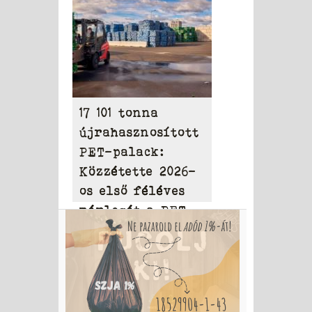
17 101 tonna
újrahasznosított
PET-palack:
Közzétette 2026-
os első féléves
mérlegét a PET
to PET