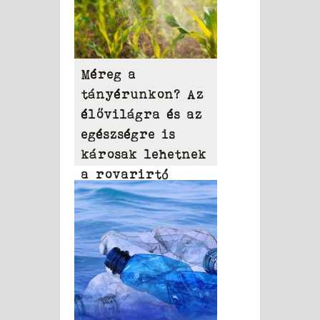
Méreg a
tányérunkon? Az
élővilágra és az
egészségre is
károsak lehetnek
a rovarirtó
szerek