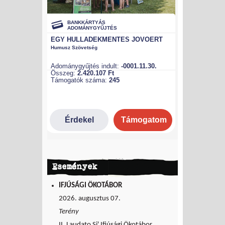
Események
IFJÚSÁGI ÖKOTÁBOR
2026. augusztus 07.
Terény
II. Laudato Si' Ifjúsági Ökotábor