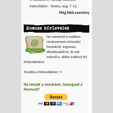
Palócföldön - Terény, aug. 7-12.
Még több esemény
Humusz hírlevelek
Ha szeretnél e-mailben
rendszeresen értesülni
híreinkről, ingyenes
előadásainkról, és sok
másról is, akkor iratkozz fel
hírleveleinkre.
Tovább a hírlevelekhez >>
Ha tetszik a munkánk, támogasd a
Humuszt!