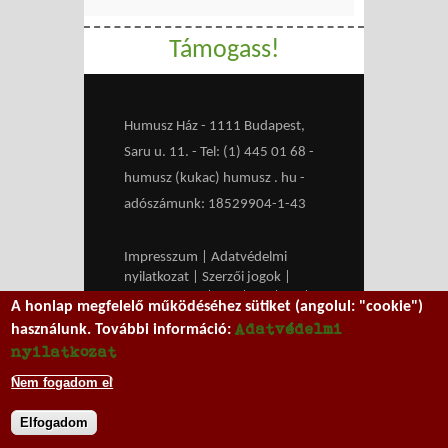
Támogass!
Humusz Ház - 1111 Budapest,
Saru u. 11. - Tel: (1) 445 01 68 -
humusz (kukac) humusz . hu -
adószámunk: 18529904-1-43
Impresszum
|
Adatvédelmi
nyilatkozat
|
Szerzői jogok
|
Médiaajánlat
|
RSS
|
HU
|
EN
|
A honlap megfelelő működéséhez sütiket (angolul: "cookie")
belépés
Adatvédelmi
használunk. További információ:
We work with
MXGuarddog
to
nyilatkozat
prevent spam.
Nem fogadom el
Elfogadom