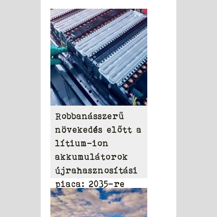
Robbanásszerű
növekedés előtt a
lítium-ion
akkumulátorok
újrahasznosítási
piaca: 2035-re
elérheti a 31,95
milliárd dollárt