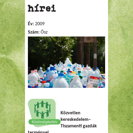
hírei
Év:
2009
Szám:
Ősz
Közvetlen
kereskedelem–
Tiszamenti gazdák
terményei