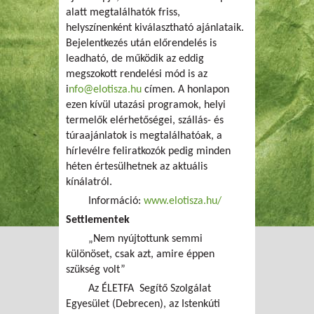
alatt megtalálhatók friss,
helyszínenként kiválasztható ajánlataik.
Bejelentkezés után előrendelés is
leadható, de működik az eddig
megszokott rendelési mód is az
i
nfo@elotisza.hu
címen. A honlapon
ezen kívül utazási programok, helyi
termelők elérhetőségei, szállás- és
túraajánlatok is megtalálhatóak, a
hírlevélre feliratkozók pedig minden
héten értesülhetnek az aktuális
kínálatról.
Információ:
www.elotisza.hu/
Settlementek
„Nem nyújtottunk semmi
különöset, csak azt, amire éppen
szükség volt”
Az ÉLETFA Segítő Szolgálat
Egyesület (Debrecen), az Istenkúti