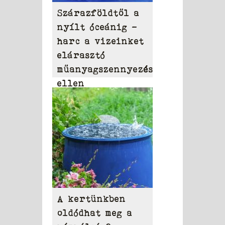
Szárazföldtől a
nyílt óceánig –
harc a vizeinket
elárasztó
műanyagszennyezés
ellen
A kertünkben
oldódhat meg a