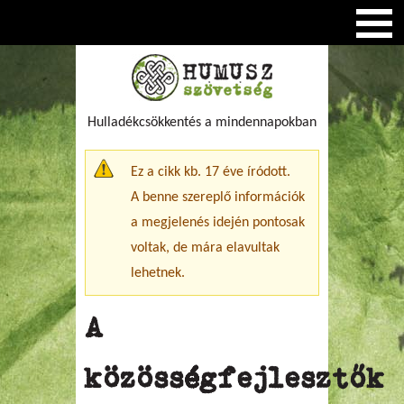
Hulladékcsökkentés a mindennapokban
Figyelmeztető üzenet
Ez a cikk kb. 17 éve íródott.
A benne szereplő információk
a megjelenés idején pontosak
voltak, de mára elavultak
lehetnek.
A
közösségfejlesztők