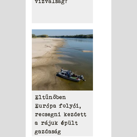
vízválság?
Eltűnőben
Európa folyói,
recsegni kezdett
a rájuk épült
gazdaság