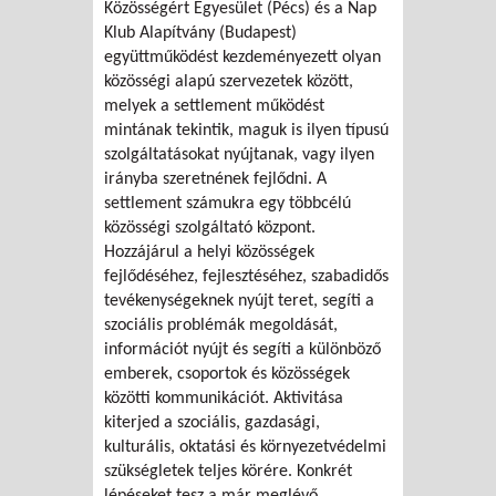
Közösségért Egyesület (Pécs) és a Nap
Klub Alapítvány (Budapest)
együttműködést kezdeményezett olyan
közösségi alapú szervezetek között,
melyek a settlement működést
mintának tekintik, maguk is ilyen típusú
szolgáltatásokat nyújtanak, vagy ilyen
irányba szeretnének fejlődni. A
settlement számukra egy többcélú
közösségi szolgáltató központ.
Hozzájárul a helyi közösségek
fejlődéséhez, fejlesztéséhez, szabadidős
tevékenységeknek nyújt teret, segíti a
szociális problémák megoldását,
információt nyújt és segíti a különböző
emberek, csoportok és közösségek
közötti kommunikációt. Aktivitása
kiterjed a szociális, gazdasági,
kulturális, oktatási és környezetvédelmi
szükségletek teljes körére. Konkrét
lépéseket tesz a már meglévő