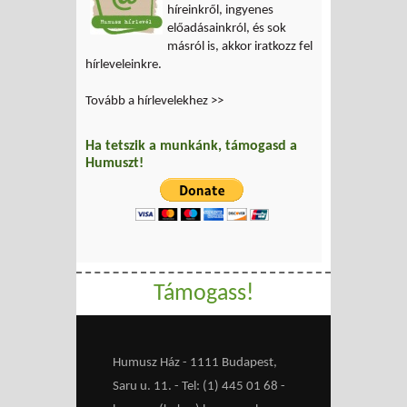
híreinkről, ingyenes
előadásainkról, és sok
másról is, akkor iratkozz fel
hírleveleinkre.
Tovább a hírlevelekhez >>
Ha tetszik a munkánk, támogasd a
Humuszt!
Támogass!
Humusz Ház - 1111 Budapest,
Saru u. 11. - Tel: (1) 445 01 68 -