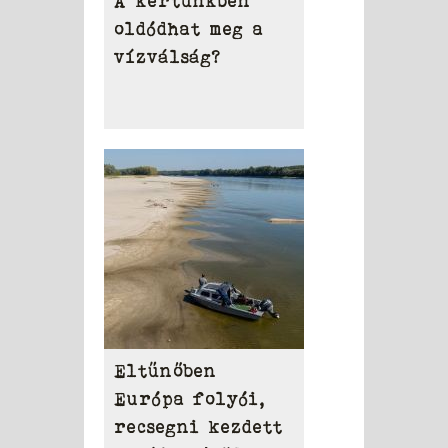
A kertünkben
oldódhat meg a
vízválság?
Eltűnőben
Európa folyói,
recsegni kezdett