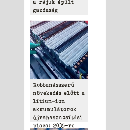
a rájuk épült
gazdaság
Robbanásszerű
növekedés előtt a
lítium-ion
akkumulátorok
újrahasznosítási
piaca: 2035-re