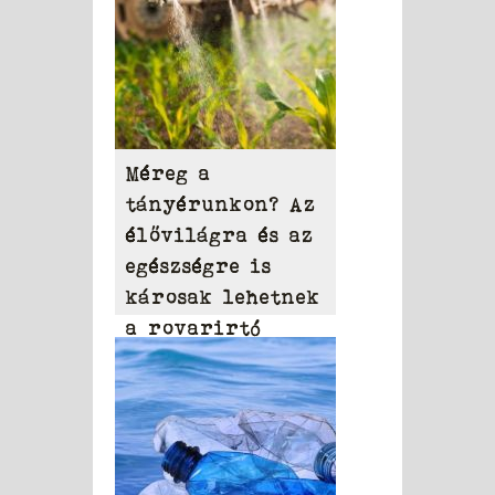
Méreg a
tányérunkon? Az
élővilágra és az
egészségre is
károsak lehetnek
a rovarirtó
szerek