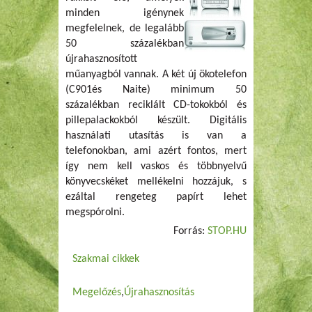
minden igénynek
megfelelnek, de legalább
50 százalékban
újrahasznosított
műanyagból vannak. A két új ökotelefon
(C901és Naite) minimum 50
százalékban reciklált CD-tokokból és
pillepalackokból készült. Digitális
használati utasítás is van a
telefonokban, ami azért fontos, mert
így nem kell vaskos és többnyelvű
könyvecskéket mellékelni hozzájuk, s
ezáltal rengeteg papírt lehet
megspórolni.
Forrás:
STOP.HU
Szakmai cikkek
Megelőzés
Újrahasznosítás