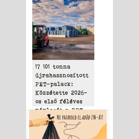
elérheti a 31,95
milliárd dollárt
17 101 tonna
újrahasznosított
PET-palack:
Közzétette 2026-
os első féléves
mérlegét a PET
to PET