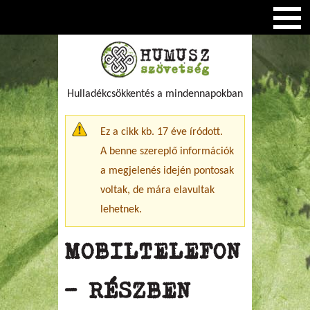
Hulladékcsökkentés a mindennapokban
Figyelmeztető üzenet
Ez a cikk kb. 17 éve íródott.
A benne szereplő információk
a megjelenés idején pontosak
voltak, de mára elavultak
lehetnek.
MOBILTELEFON
- RÉSZBEN