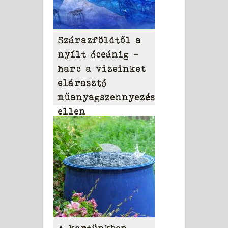
Szárazföldtől a
nyílt óceánig –
harc a vizeinket
elárasztó
műanyagszennyezés
ellen